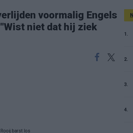
erlijden voormalig Engels
N
Wist niet dat hij ziek
1.
2.
3.
4.
Rooij barst los