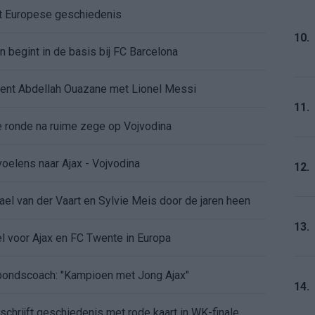
ft Europese geschiedenis
10.
en begint in de basis bij FC Barcelona
alent Abdellah Ouazane met Lionel Messi
11.
de ronde na ruime zege op Vojvodina
voelens naar Ajax - Vojvodina
12.
ael van der Vaart en Sylvie Meis door de jaren heen
13.
el voor Ajax en FC Twente in Europa
 bondscoach: "Kampioen met Jong Ajax"
14.
n schrijft geschiedenis met rode kaart in WK-finale