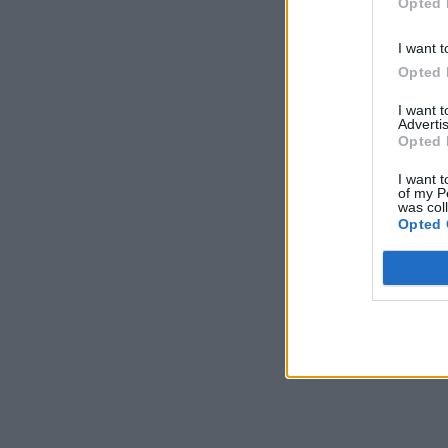
Opted 
I want t
Opted 
I want 
Advertis
Opted 
I want t
of my P
was col
Opted 