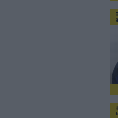
G
g
H
t