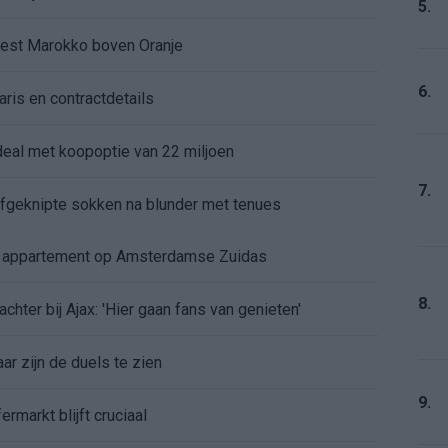
5.
kiest Marokko boven Oranje
6.
aris en contractdetails
rdeal met koopoptie van 22 miljoen
7.
 afgeknipte sokken na blunder met tenues
e appartement op Amsterdamse Zuidas
8.
chter bij Ajax: 'Hier gaan fans van genieten'
r zijn de duels te zien
9.
ermarkt blijft cruciaal