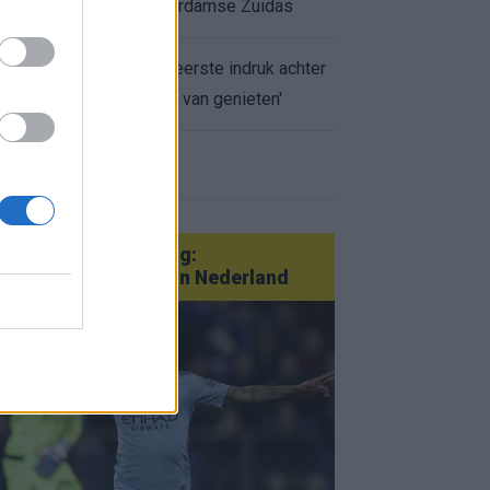
appartement op Amsterdamse Zuidas
Marcos Leonardo laat eerste indruk achter
bij Ajax: 'Hier gaan fans van genieten'
r nieuws
an Götze tot Sterling:
tatementtransfers in Nederland