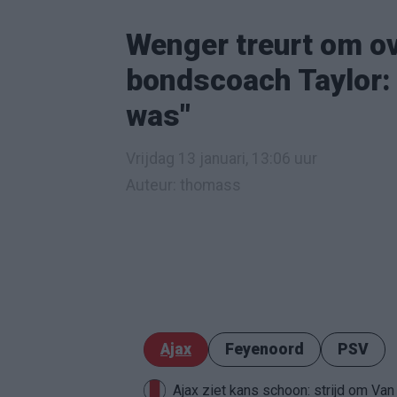
Wenger treurt om ov
bondscoach Taylor: "
was"
Vrijdag 13 januari, 13:06 uur
Auteur: thomass
Ajax
Feyenoord
PSV
Ajax ziet kans schoon: strijd om Van 