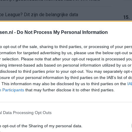
e League? Dit zijn de belangrijke data
15.
isie-terugkeer: NEC onderzoekt komst van Ajax-icoon
tsen.nl -
Do Not Process My Personal Information
16.
to opt-out of the sale, sharing to third parties, or processing of your per
formation for targeted advertising by us, please use the below opt-out s
r selection. Please note that after your opt-out request is processed y
eing interest-based ads based on personal information utilized by us or
17.
disclosed to third parties prior to your opt-out. You may separately opt-
losure of your personal information by third parties on the IAB’s list of
. This information may also be disclosed by us to third parties on the
IA
Participants
that may further disclose it to other third parties.
18.
l Data Processing Opt Outs
o opt-out of the Sharing of my personal data.
19.