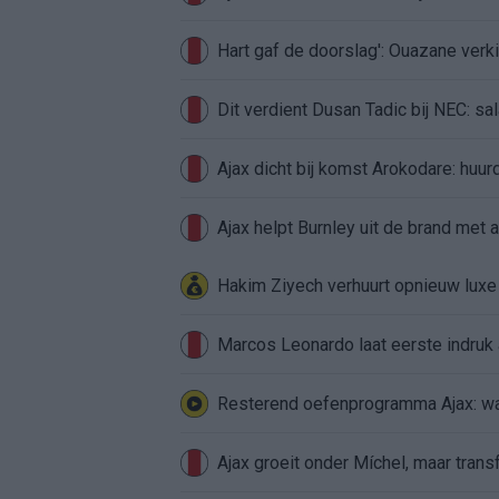
Hart gaf de doorslag': Ouazane ver
Dit verdient Dusan Tadic bij NEC: sal
Ajax dicht bij komst Arokodare: huu
Ajax helpt Burnley uit de brand met
Hakim Ziyech verhuurt opnieuw lux
Marcos Leonardo laat eerste indruk a
Resterend oefenprogramma Ajax: waa
Ajax groeit onder Míchel, maar transf