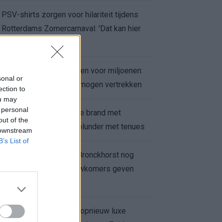
PSV-shirts zorgen voor hilariteit tijdens
Rotterdams Zomercarnaval: 'Dat kan hier
niet'
Feyenoord zet deur open voor miljoenen:
sonal or
Ueda en Hadj Moussa mogen vertrekken
ection to
ou may
 personal
Ajax helpt Burnley uit de brand met
out of the
afgeknipte sokken na blunder met tenues
 downstream
B’s List of
Feyenoord onder Van Bronckhorst nog
altijd ongeslagen: nieuwkomers geven
hoop
Hakim Ziyech verhuurt opnieuw luxe