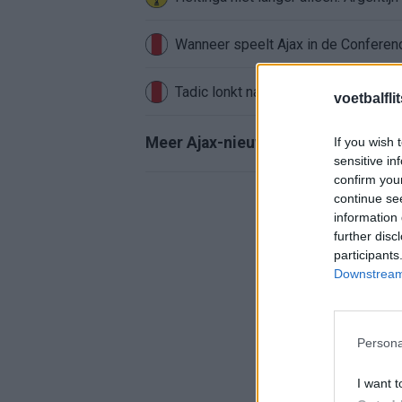
Wanneer speelt Ajax in de Conferenc
Tadic lonkt naar verrassende Erediv
voetbalfli
Meer Ajax-nieuws
If you wish 
sensitive in
confirm you
continue se
information 
further disc
participants
Downstream 
Persona
I want t