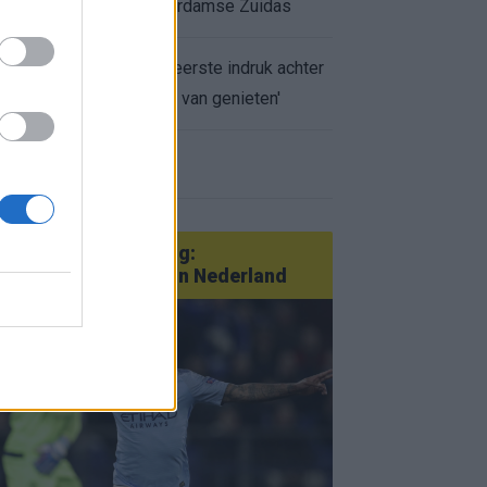
appartement op Amsterdamse Zuidas
Marcos Leonardo laat eerste indruk achter
bij Ajax: 'Hier gaan fans van genieten'
r nieuws
an Götze tot Sterling:
tatementtransfers in Nederland