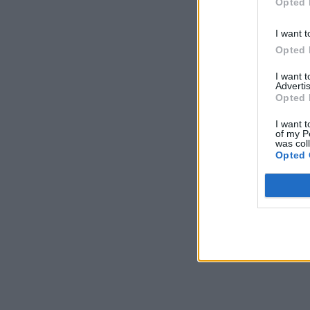
Opted 
I want t
Opted 
I want 
Advertis
Opted 
I want t
of my P
was col
Opted 