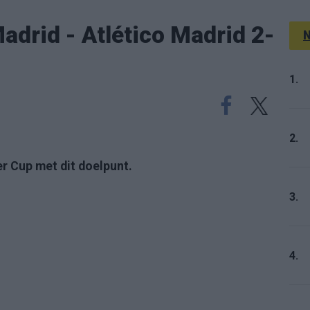
drid - Atlético Madrid 2-
N
1.
2.
r Cup met dit doelpunt.
3.
4.