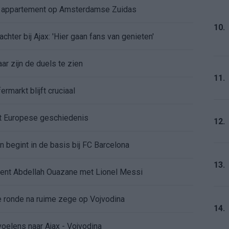
e appartement op Amsterdamse Zuidas
10.
chter bij Ajax: 'Hier gaan fans van genieten'
r zijn de duels te zien
11.
ermarkt blijft cruciaal
ft Europese geschiedenis
12.
en begint in de basis bij FC Barcelona
13.
alent Abdellah Ouazane met Lionel Messi
de ronde na ruime zege op Vojvodina
14.
voelens naar Ajax - Vojvodina