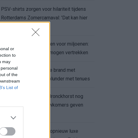
PSV-shirts zorgen voor hilariteit tijdens
Rotterdams Zomercarnaval: 'Dat kan hier
niet'
Feyenoord zet deur open voor miljoenen:
sonal or
Ueda en Hadj Moussa mogen vertrekken
ection to
ou may
 personal
Ajax helpt Burnley uit de brand met
out of the
afgeknipte sokken na blunder met tenues
 downstream
B’s List of
Feyenoord onder Van Bronckhorst nog
altijd ongeslagen: nieuwkomers geven
hoop
Hakim Ziyech verhuurt opnieuw luxe