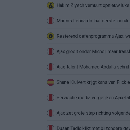
Hakim Ziyech verhuurt opnieuw lux
Marcos Leonardo laat eerste indruk a
Resterend oefenprogramma Ajax: waa
Ajax groeit onder Míchel, maar transf
Ajax-talent Mohamed Abdalla schrij
Shane Kluivert krijgt kans van Flick 
Servische media vergelijken Ajax-t
Ajax zet grote stap richting volgen
Dusan Tadic kijkt met bijzondere ge