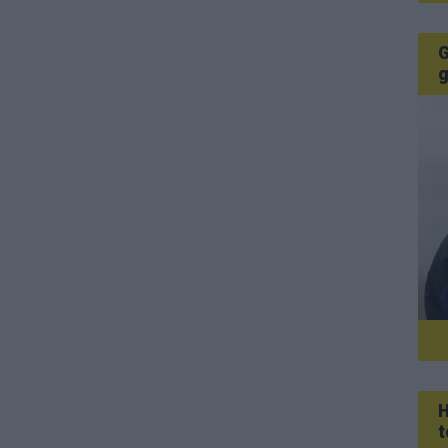
G
g
H
t