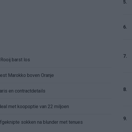
5.
6.
7.
Rooij barst los
kiest Marokko boven Oranje
8.
aris en contractdetails
rdeal met koopoptie van 22 miljoen
9.
 afgeknipte sokken na blunder met tenues