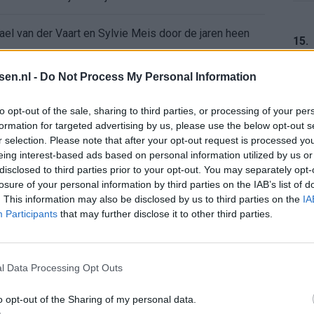
ael van der Vaart en Sylvie Meis door de jaren heen
15.
el voor Ajax en FC Twente in Europa
tsen.nl -
Do Not Process My Personal Information
 bondscoach: "Kampioen met Jong Ajax"
16.
to opt-out of the sale, sharing to third parties, or processing of your per
formation for targeted advertising by us, please use the below opt-out s
r selection. Please note that after your opt-out request is processed y
n schrijft geschiedenis met rode kaart in WK-finale
eing interest-based ads based on personal information utilized by us or
17.
disclosed to third parties prior to your opt-out. You may separately opt-
e League? Dit zijn de belangrijke data
losure of your personal information by third parties on the IAB’s list of
. This information may also be disclosed by us to third parties on the
IA
Participants
that may further disclose it to other third parties.
isie-terugkeer: NEC onderzoekt komst van Ajax-icoon
18.
l Data Processing Opt Outs
o opt-out of the Sharing of my personal data.
19.