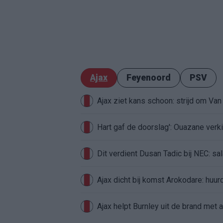
Ajax
Feyenoord
PSV
Ajax ziet kans schoon: strijd om Van 
Hart gaf de doorslag': Ouazane ver
Dit verdient Dusan Tadic bij NEC: sal
Ajax dicht bij komst Arokodare: huu
Ajax helpt Burnley uit de brand met