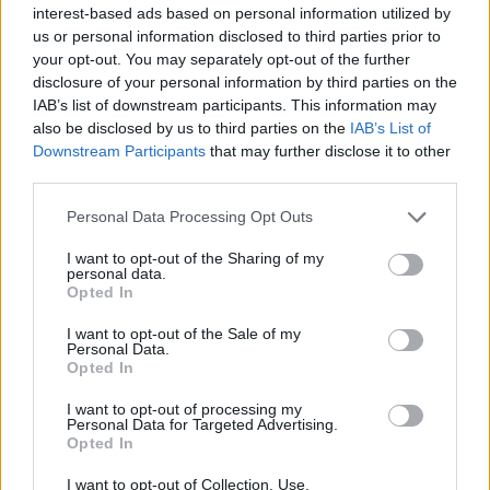
blijft cruciaal
interest-based ads based on personal information utilized by
us or personal information disclosed to third parties prior to
your opt-out. You may separately opt-out of the further
Ajax-talent Mohamed Abdalla schrijft Europese
disclosure of your personal information by third parties on the
geschiedenis
IAB’s list of downstream participants. This information may
also be disclosed by us to third parties on the
IAB’s List of
Shane Kluivert krijgt kans van Flick en begint in
Downstream Participants
that may further disclose it to other
de basis bij FC Barcelona
third parties.
Personal Data Processing Opt Outs
Servische media vergelijken Ajax-talent Abdellah
Ouazane met Lionel Messi
I want to opt-out of the Sharing of my
personal data.
Opted In
Ajax zet grote stap richting volgende ronde na
ruime zege op Vojvodina
I want to opt-out of the Sale of my
Personal Data.
Opted In
Dusan Tadic kijkt met bijzondere gevoelens naar
Ajax - Vojvodina
I want to opt-out of processing my
Personal Data for Targeted Advertising.
Opted In
Zo veranderde de relatie tussen Rafael van der
Vaart en Sylvie Meis door de jaren heen
I want to opt-out of Collection, Use,