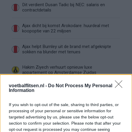
Dit verdient Dusan Tadic bij NEC: salaris en
contractdetails
Ajax dicht bij komst Arokodare: huurdeal met
koopoptie van 22 miljoen
Ajax helpt Burnley uit de brand met afgeknipte
sokken na blunder met tenues
Hakim Ziyech verhuurt opnieuw luxe
appartement op Amsterdamse Zuidas
voetbalflitsen.nl -
Do Not Process My Personal
Marcos Leonardo laat eerste indruk achter bij
Information
Ajax: 'Hier gaan fans van genieten'
If you wish to opt-out of the sale, sharing to third parties, or
Resterend oefenprogramma Ajax: waar zijn de
processing of your personal or sensitive information for
duels te zien
targeted advertising by us, please use the below opt-out
section to confirm your selection. Please note that after your
opt-out request is processed you may continue seeing
Ajax groeit onder Míchel, maar transfermarkt