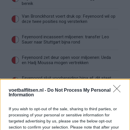
bereik
Van Bronckhorst voert druk op: Feyenoord wil op
deze twee posities nog versterken
Feyenoord incasseert miljoenen: transfer Leo
Sauer naar Stuttgart bijna rond
Feyenoord zet deur open voor miljoenen: Ueda
en Hadj Moussa mogen vertrekken
Feyenoord sluit voorbereiding bijna af: dit staat
er nog op het programma
voetbalflitsen.nl -
Do Not Process My Personal
Information
Shaqueel van Persie ontkracht geruchten over
keuze voor Marokko
If you wish to opt-out of the sale, sharing to third parties, or
processing of your personal or sensitive information for
Brengt Sporting Portugal Feyenoord in de
targeted advertising by us, please use the below opt-out
problemen rond Hadj Moussa?
section to confirm your selection. Please note that after your