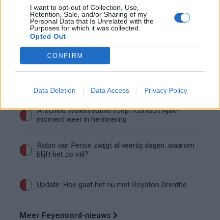
Wanneer is de loting voor de Champions
I want to opt-out of Collection, Use,
League? PSV en Feyenoord weten dan hun
Retention, Sale, and/or Sharing of my
tegenstanders
Personal Data that Is Unrelated with the
Purposes for which it was collected.
Conference League-ophef: Hamrun
Opted Out
uitgeschakeld na omstreden strafschop zonder
VAR
CONFIRM
Vier oud-Eredivisionisten kunnen
wereldkampioen worden
Data Deletion
Data Access
Privacy Policy
Afscheid Wellenreuther roept iconisch Ajax-
moment weer in herinnering
Robin van Persie zwijgt al veertig dagen: waarom
blijft het zo stil?
Update: Hoe gaat het nu met Royston Drenthe
Meer Feyenoord-nieuws