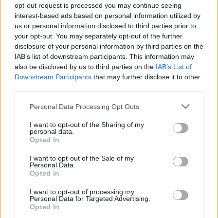
opt-out request is processed you may continue seeing
interest-based ads based on personal information utilized by
Van droomtransfer tot contractontbinding: het
Feyenoord-verhaal van Calvin Stengs
us or personal information disclosed to third parties prior to
your opt-out. You may separately opt-out of the further
disclosure of your personal information by third parties on the
'Hij is weer gewoon mijn vader': Shaqueel
IAB’s list of downstream participants. This information may
openhartig over Robin van Persie
also be disclosed by us to third parties on the
IAB’s List of
Downstream Participants
that may further disclose it to other
Lille geeft niet op na afwijzing: komt er nieuw
third parties.
bod op Gjivai Zechiël?
Personal Data Processing Opt Outs
Been blikt terug op historische afstraffing: "Die
I want to opt-out of the Sharing of my
schaamte voel ik nog altijd"
personal data.
Opted In
Calvin Stengs opnieuw vader: bijzonder nieuws in
I want to opt-out of the Sale of my
onzekere transferzomer
Personal Data.
Opted In
Zoë Livay raakt draad kwijt tijdens open dag
I want to opt-out of processing my
Feyenoord na storing met autocue
Personal Data for Targeted Advertising.
Opted In