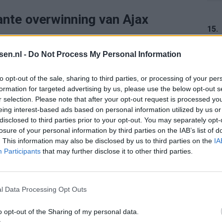
ante overwinning van Ajax
15.
vallende spel van Ajax onder leiding van
tsen.nl -
Do Not Process My Personal Information
16.
to opt-out of the sale, sharing to third parties, or processing of your per
 enige echte tegenvallers waren Edvardsen en
formation for targeted advertising by us, please use the below opt-out s
r selection. Please note that after your opt-out request is processed y
man maakten de meeste indruk op mij. De
eing interest-based ads based on personal information utilized by us or
 seizoen, met dezelfde uitblinkers.
#Ajax
17.
disclosed to third parties prior to your opt-out. You may separately opt-
losure of your personal information by third parties on the IAB’s list of
2025
. This information may also be disclosed by us to third parties on the
IA
Participants
that may further disclose it to other third parties.
 aanvallend, positiewisselingen. Ziet er
18.
a tot nu doet. Team lijkt er zin in te hebben.
lijkt mij een goede doelman
#preseason
#ajahib
l Data Processing Opt Outs
o opt-out of the Sharing of my personal data.
19.