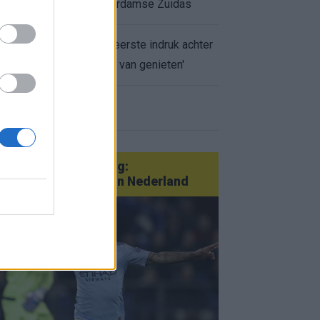
appartement op Amsterdamse Zuidas
Marcos Leonardo laat eerste indruk achter
bij Ajax: 'Hier gaan fans van genieten'
r nieuws
an Götze tot Sterling:
tatementtransfers in Nederland