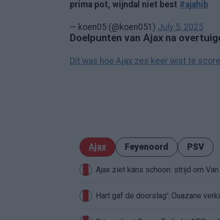
prima pot, wijndal niet best
#ajahib
— koen05 (@koen051)
July 5, 2025
Doelpunten van Ajax na overtuig
Dit was hoe Ajax zes keer wist te score
Ajax
Feyenoord
PSV
Ajax ziet kans schoon: strijd om Van 
Hart gaf de doorslag': Ouazane ver