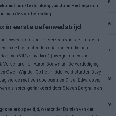
5.
ekomst boekte de ploeg van John Heitinga een
uel van de voorbereiding.
6.
x in eerste oefenwedstrijd
e oefenwedstrijd van het seizoen voor een mix van
en. In de basis stonden drie spelers die hun
7.
: doelman Vítězslav Jaroš (overgekomen van
ick Verschuren en Aaron Bouwman. De verdediging
en Owen Wijndal. Op het middenveld startten Davy
8.
ardag vierde met een doelpunt) en Oliver Edvardsen.
wen als spits, geflankeerd door Steven Berghuis en
9.
eugdspelers speeltijd, waaronder Damian van der