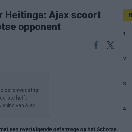
r Heitinga: Ajax scoort
N
otse opponent
1.
2.
3.
te oefenwedstrijd
eerste helft
inning van Ajax
4.
 met een overtuigende oefenzege op het Schotse