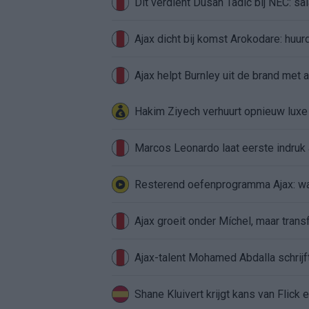
Dit verdient Dusan Tadic bij NEC: sal
Ajax dicht bij komst Arokodare: huu
Ajax helpt Burnley uit de brand met
Hakim Ziyech verhuurt opnieuw lux
Marcos Leonardo laat eerste indruk a
Resterend oefenprogramma Ajax: waa
Ajax groeit onder Míchel, maar transf
Ajax-talent Mohamed Abdalla schrij
Shane Kluivert krijgt kans van Flick 