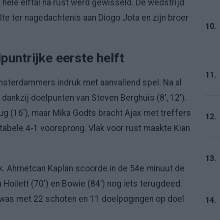
t hele elftal na rust werd gewisseld. De wedstrijd
te ter nagedachtenis aan Diogo Jota en zijn broer
10.
puntrijke eerste helft
11.
msterdammers indruk met aanvallend spel. Na al
dankzij doelpunten van Steven Berghuis (8', 12').
rug (16'), maar Mika Godts bracht Ajax met treffers
12.
tabele 4-1 voorsprong. Vlak voor rust maakte Kian
13.
jk. Ahmetcan Kaplan scoorde in de 54e minuut de
 Hoilett (70') en Bowie (84') nog iets terugdeed.
 was met 22 schoten en 11 doelpogingen op doel
14.