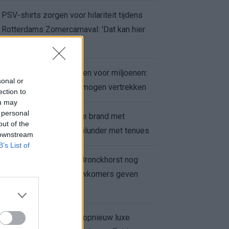
PSV-shirts zorgen voor hilariteit tijdens
Rotterdams Zomercarnaval: 'Dat kan hier
niet'
Feyenoord zet deur open voor miljoenen:
sonal or
Ueda en Hadj Moussa mogen vertrekken
ection to
ou may
 personal
Ajax helpt Burnley uit de brand met
out of the
afgeknipte sokken na blunder met tenues
 downstream
B’s List of
Feyenoord onder Van Bronckhorst nog
altijd ongeslagen: nieuwkomers geven
hoop
Hakim Ziyech verhuurt opnieuw luxe