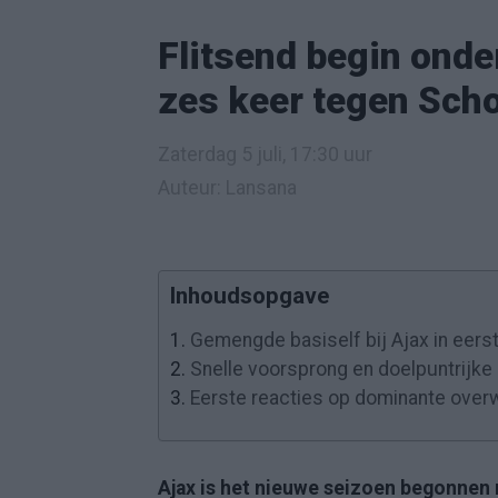
Flitsend begin onde
zes keer tegen Sch
Zaterdag 5 juli, 17:30 uur
Auteur: Lansana
Inhoudsopgave
1.
Gemengde basiself bij Ajax in eers
2.
Snelle voorsprong en doelpuntrijke 
3.
Eerste reacties op dominante overw
Ajax is het nieuwe seizoen begonnen