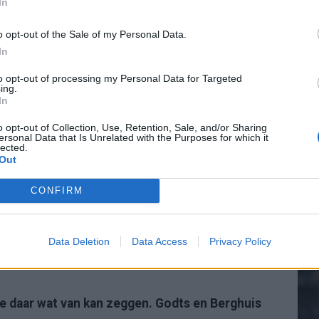
In
inder, maar ik verlang dit seizoen toch wel naar
itter.com/U37SKuSeZq
o opt-out of the Sale of my Personal Data.
In
20.
25
to opt-out of processing my Personal Data for Targeted
 laat zien in je eerste wedstrijd.
#ajahib
ing.
In
Mee
July 5, 2025
o opt-out of Collection, Use, Retention, Sale, and/or Sharing
ersonal Data that Is Unrelated with the Purposes for which it
 het voetbal dat ik aan het kijken was?
lected.
Out
V
s
CONFIRM
over ‘t verloop van de rest van het seizoen, maar
Data Deletion
Data Access
Privacy Policy
#Ajax
#preseason
#ajahib
 je daar wat van kan zeggen. Godts en Berghuis