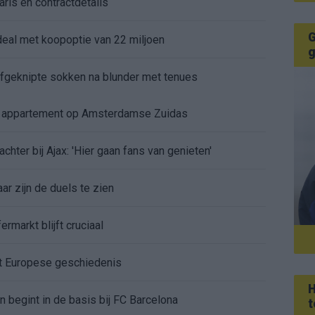
aris en contractdetails
G
rdeal met koopoptie van 22 miljoen
g
 afgeknipte sokken na blunder met tenues
e appartement op Amsterdamse Zuidas
chter bij Ajax: 'Hier gaan fans van genieten'
r zijn de duels te zien
ermarkt blijft cruciaal
ft Europese geschiedenis
H
en begint in de basis bij FC Barcelona
t