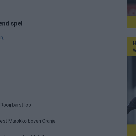
end spel
n.
H
w
Rooij barst los
kiest Marokko boven Oranje