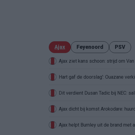
Ajax
Feyenoord
PSV
Ajax ziet kans schoon: strijd om Van 
Hart gaf de doorslag': Ouazane ver
Dit verdient Dusan Tadic bij NEC: sal
Ajax dicht bij komst Arokodare: huu
Ajax helpt Burnley uit de brand met