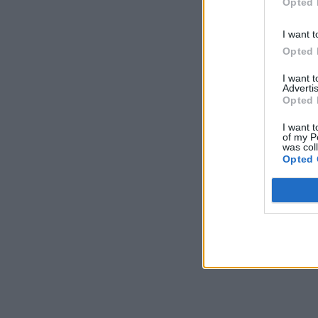
Opted 
I want t
Opted 
I want 
Advertis
Opted 
I want t
of my P
was col
Opted 