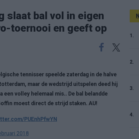
slaat bal vol in eigen
N
o-toernooi en geeft op
1.
2.
lgische tennisser speelde zaterdag in de halve
otterdam, maar de wedstrijd uitspelen deed hij
3.
na een volley helemaal mis.. De bal belandde
Goffin moest direct de strijd staken. AU!
4.
witter.com/PUEnhPfwYN
ebruari 2018