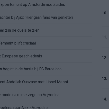
e appartement op Amsterdamse Zuidas
10.
chter bij Ajax: 'Hier gaan fans van genieten'
r zijn de duels te zien
11.
ermarkt blijft cruciaal
ft Europese geschiedenis
12.
en begint in de basis bij FC Barcelona
13.
alent Abdellah Ouazane met Lionel Messi
de ronde na ruime zege op Vojvodina
14.
voelens naar Ajax - Vojvodina