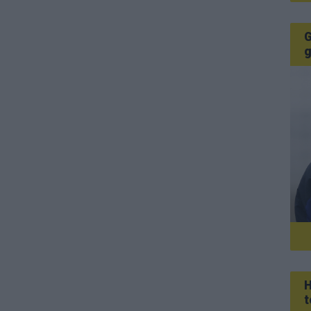
G
g
H
t