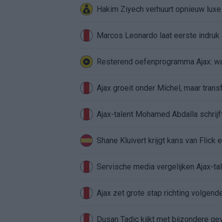
Hakim Ziyech verhuurt opnieuw lux
Marcos Leonardo laat eerste indruk a
Resterend oefenprogramma Ajax: waa
Ajax groeit onder Míchel, maar transf
Ajax-talent Mohamed Abdalla schrij
Shane Kluivert krijgt kans van Flick 
Servische media vergelijken Ajax-t
Ajax zet grote stap richting volgen
Dusan Tadic kijkt met bijzondere ge