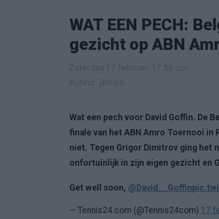
WAT EEN PECH: Belg 
gezicht op ABN Amr
Zaterdag 17 februari, 17:58 uur
Auteur: jeroen
Wat een pech voor David Goffin. De Be
finale van het ABN Amro Toernooi in R
niet. Tegen Grigor Dimitrov ging het 
onfortuinlijk in zijn eigen gezicht en 
Get well soon,
@David__Goffin
pic.t
— Tennis24.com (@Tennis24com)
17 f