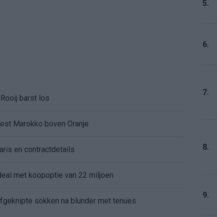
5.
6.
7.
Rooij barst los
kiest Marokko boven Oranje
8.
aris en contractdetails
rdeal met koopoptie van 22 miljoen
9.
 afgeknipte sokken na blunder met tenues