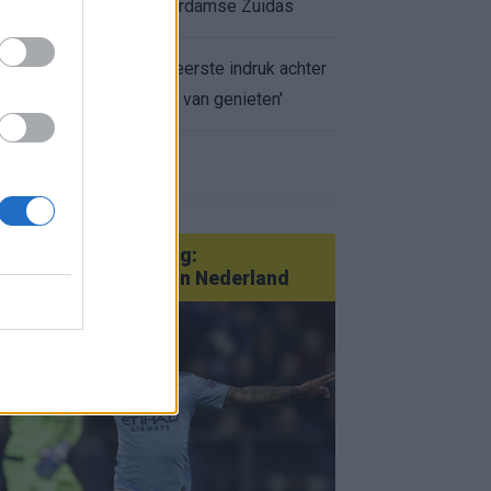
appartement op Amsterdamse Zuidas
Marcos Leonardo laat eerste indruk achter
bij Ajax: 'Hier gaan fans van genieten'
r nieuws
an Götze tot Sterling:
tatementtransfers in Nederland