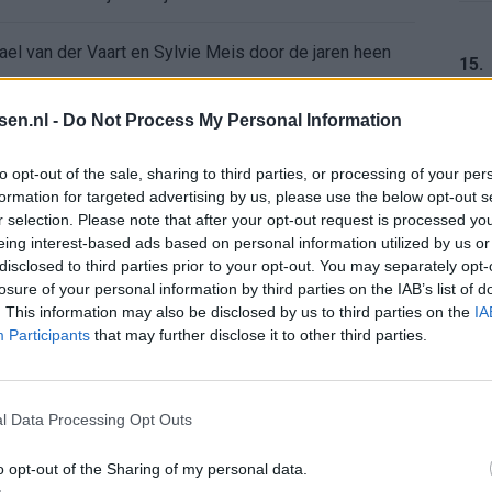
ael van der Vaart en Sylvie Meis door de jaren heen
15.
el voor Ajax en FC Twente in Europa
tsen.nl -
Do Not Process My Personal Information
 bondscoach: "Kampioen met Jong Ajax"
16.
to opt-out of the sale, sharing to third parties, or processing of your per
formation for targeted advertising by us, please use the below opt-out s
r selection. Please note that after your opt-out request is processed y
n schrijft geschiedenis met rode kaart in WK-finale
eing interest-based ads based on personal information utilized by us or
17.
disclosed to third parties prior to your opt-out. You may separately opt-
e League? Dit zijn de belangrijke data
losure of your personal information by third parties on the IAB’s list of
. This information may also be disclosed by us to third parties on the
IA
Participants
that may further disclose it to other third parties.
isie-terugkeer: NEC onderzoekt komst van Ajax-icoon
18.
l Data Processing Opt Outs
o opt-out of the Sharing of my personal data.
19.