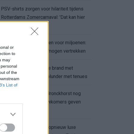
PSV-shirts zorgen voor hilariteit tijdens
Rotterdams Zomercarnaval: 'Dat kan hier
niet'
Feyenoord zet deur open voor miljoenen:
sonal or
Ueda en Hadj Moussa mogen vertrekken
ection to
ou may
 personal
Ajax helpt Burnley uit de brand met
out of the
afgeknipte sokken na blunder met tenues
 downstream
B’s List of
Feyenoord onder Van Bronckhorst nog
altijd ongeslagen: nieuwkomers geven
hoop
Hakim Ziyech verhuurt opnieuw luxe