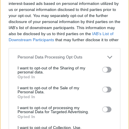
blijft cruciaal
interest-based ads based on personal information utilized by
us or personal information disclosed to third parties prior to
your opt-out. You may separately opt-out of the further
Ajax-talent Mohamed Abdalla schrijft Europese
disclosure of your personal information by third parties on the
geschiedenis
IAB’s list of downstream participants. This information may
also be disclosed by us to third parties on the
IAB’s List of
Shane Kluivert krijgt kans van Flick en begint in
Downstream Participants
that may further disclose it to other
de basis bij FC Barcelona
third parties.
Personal Data Processing Opt Outs
Servische media vergelijken Ajax-talent Abdellah
Ouazane met Lionel Messi
I want to opt-out of the Sharing of my
personal data.
Opted In
Ajax zet grote stap richting volgende ronde na
ruime zege op Vojvodina
I want to opt-out of the Sale of my
Personal Data.
Opted In
Dusan Tadic kijkt met bijzondere gevoelens naar
Ajax - Vojvodina
I want to opt-out of processing my
Personal Data for Targeted Advertising.
Opted In
Zo veranderde de relatie tussen Rafael van der
Vaart en Sylvie Meis door de jaren heen
I want to opt-out of Collection, Use,