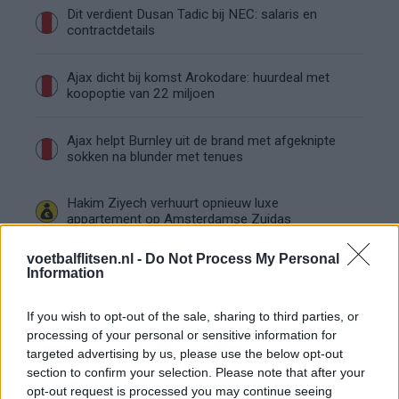
Dit verdient Dusan Tadic bij NEC: salaris en
contractdetails
Ajax dicht bij komst Arokodare: huurdeal met
koopoptie van 22 miljoen
Ajax helpt Burnley uit de brand met afgeknipte
sokken na blunder met tenues
Hakim Ziyech verhuurt opnieuw luxe
appartement op Amsterdamse Zuidas
voetbalflitsen.nl -
Do Not Process My Personal
Marcos Leonardo laat eerste indruk achter bij
Information
Ajax: 'Hier gaan fans van genieten'
If you wish to opt-out of the sale, sharing to third parties, or
Resterend oefenprogramma Ajax: waar zijn de
processing of your personal or sensitive information for
duels te zien
targeted advertising by us, please use the below opt-out
section to confirm your selection. Please note that after your
opt-out request is processed you may continue seeing
Ajax groeit onder Míchel, maar transfermarkt