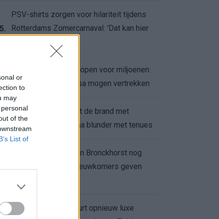
PSV-shirts zorgen voor hilariteit tijdens
Rotterdams Zomercarnaval: 'Dat kan hier
5.
niet'
Feyenoord zet deur open voor miljoenen:
6.
sonal or
Ueda en Hadj Moussa mogen vertrekken
ection to
ou may
 personal
Ajax helpt Burnley uit de brand met
7.
out of the
afgeknipte sokken na blunder met tenues
 downstream
B’s List of
Feyenoord onder Van Bronckhorst nog
altijd ongeslagen: nieuwkomers geven
8.
hoop
Hakim Ziyech verhuurt opnieuw luxe
9.