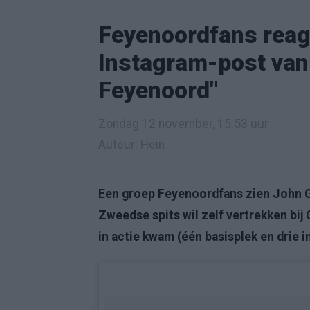
Feyenoordfans reag
Instagram-post van 
Feyenoord"
Zondag 12 november, 15:53 uur
Auteur: Hein
Een groep Feyenoordfans zien John G
Zweedse spits wil zelf vertrekken bij C
in actie kwam (één basisplek en drie 