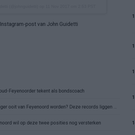
detti (@johnguidetti) op
11 Nov 2017 om 2:53 PST
1
Instagram-post van John Guidetti
1
1
: oud-Feyenoorder tekent als bondscoach
1
Kan Givairo Read de duurste verdediger ooit van Feyenoord worden? Deze records liggen binnen bereik
enoord wil op deze twee posities nog versterken
1