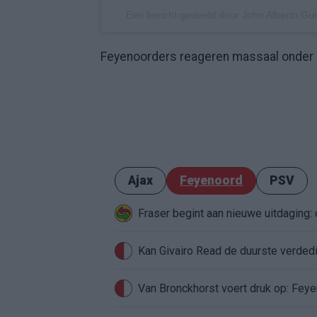
Een bericht gedeeld door John Alberto Gui
Feyenoorders reageren massaal onder 
Ajax
Feyenoord
PSV
Fraser begint aan nieuwe uitdaging
Van Bronckhorst voert druk op: Fey