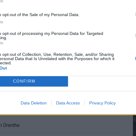
In
nder nieuws in onzekere transferzomer
o opt-out of the Sale of my Personal Data.
In
2
 open dag Feyenoord na storing met autocue
to opt-out of processing my Personal Data for Targeted
ing.
In
Wanneer is de loting voor de Champions League? PSV en Feyenoord weten dan hun tegenstanders
M
o opt-out of Collection, Use, Retention, Sale, and/or Sharing
ersonal Data that Is Unrelated with the Purposes for which it
itgeschakeld na omstreden strafschop zonder VAR
lected.
Out
wereldkampioen worden
CONFIRM
sch Ajax-moment weer in herinnering
Data Deletion
Data Access
Privacy Policy
gen: waarom blijft het zo stil?
n Drenthe