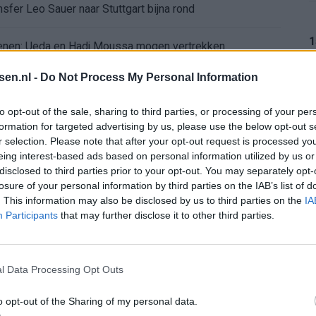
sfer Leo Sauer naar Stuttgart bijna rond
1
oenen: Ueda en Hadj Moussa mogen vertrekken
tsen.nl -
Do Not Process My Personal Information
af: dit staat er nog op het programma
1
to opt-out of the sale, sharing to third parties, or processing of your per
chten over keuze voor Marokko
formation for targeted advertising by us, please use the below opt-out s
r selection. Please note that after your opt-out request is processed y
eing interest-based ads based on personal information utilized by us or
d in de problemen rond Hadj Moussa?
1
disclosed to third parties prior to your opt-out. You may separately opt-
losure of your personal information by third parties on the IAB’s list of
nding: het Feyenoord-verhaal van Calvin Stengs
. This information may also be disclosed by us to third parties on the
IA
Participants
that may further disclose it to other third parties.
aqueel openhartig over Robin van Persie
1
t er nieuw bod op Gjivai Zechiël?
l Data Processing Opt Outs
o opt-out of the Sharing of my personal data.
ffing: "Die schaamte voel ik nog altijd"
1