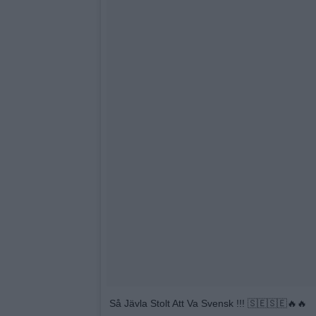
Så Jävla Stolt Att Va Svensk !!! 🇸🇪🇸🇪🔥🔥