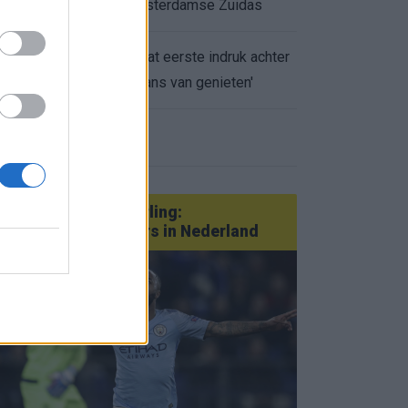
appartement op Amsterdamse Zuidas
Marcos Leonardo laat eerste indruk achter
0.
bij Ajax: 'Hier gaan fans van genieten'
eer nieuws
Van Götze tot Sterling:
statementtransfers in Nederland