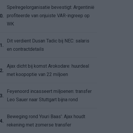
Spelregelorganisatie bevestigt: Argentinië
profiteerde van onjuiste VAR-ingreep op
0.
WK
Dit verdient Dusan Tadic bij NEC: salaris
1.
en contractdetails
Ajax dicht bij komst Arokodare: huurdeal
2.
met koopoptie van 22 miljoen
Feyenoord incasseert miljoenen: transfer
3.
Leo Sauer naar Stuttgart bijna rond
Beweging rond Youri Baas': Ajax houdt
4.
rekening met zomerse transfer