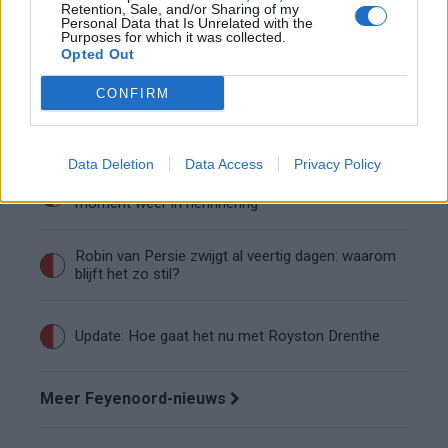
Retention, Sale, and/or Sharing of my
Personal Data that Is Unrelated with the
Conference League-ophef: Hamrun
Purposes for which it was collected.
uitgeschakeld na omstreden strafschop zonder
Opted Out
VAR
CONFIRM
Vier oud-Eredivisionisten kunnen
wereldkampioen worden
Data Deletion
Data Access
Privacy Policy
Afscheid Wellenreuther roept iconisch Ajax-
moment weer in herinnering
Robin van Persie zwijgt al veertig dagen: waarom
blijft het zo stil?
Update: Hoe gaat het nu met Royston Drenthe
Meer Feyenoord-nieuws