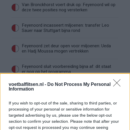
Van Bronckhorst voert druk op: Feyenoord wil op
deze twee posities nog versterken
Feyenoord incasseert miljoenen: transfer Leo
Sauer naar Stuttgart bijna rond
Feyenoord zet deur open voor miljoenen: Ueda
en Hadj Moussa mogen vertrekken
Feyenoord sluit voorbereiding bijna af: dit staat
er nog op het programma
voetbalflitsen.nl -
Do Not Process My Personal
Shaqueel van Persie ontkracht geruchten over
Information
keuze voor Marokko
If you wish to opt-out of the sale, sharing to third parties, or
Brengt Sporting Portugal Feyenoord in de
processing of your personal or sensitive information for
problemen rond Hadj Moussa?
targeted advertising by us, please use the below opt-out
section to confirm your selection. Please note that after your
opt-out request is processed you may continue seeing
Van droomtransfer tot contractontbinding: het