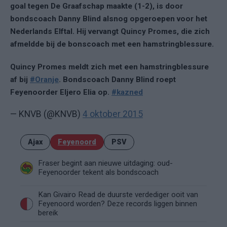
goal tegen De Graafschap maakte (1-2), is door
bondscoach Danny Blind alsnog opgeroepen voor het
Nederlands Elftal. Hij vervangt Quincy Promes, die zich
afmeldde bij de bonscoach met een hamstringblessure.
Quincy Promes meldt zich met een hamstringblessure
af bij
#Oranje
. Bondscoach Danny Blind roept
Feyenoorder Eljero Elia op.
#kazned
— KNVB (@KNVB)
4 oktober 2015
Ajax
Feyenoord
PSV
Fraser begint aan nieuwe uitdaging: oud-
Feyenoorder tekent als bondscoach
Kan Givairo Read de duurste verdediger ooit van
Feyenoord worden? Deze records liggen binnen
bereik