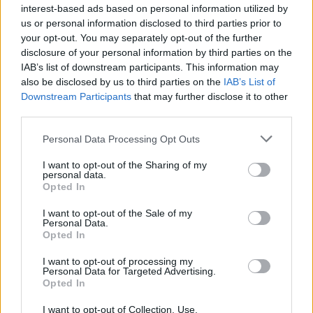
Feyenoord-verhaal van Calvin Stengs
interest-based ads based on personal information utilized by
us or personal information disclosed to third parties prior to
your opt-out. You may separately opt-out of the further
'Hij is weer gewoon mijn vader': Shaqueel
disclosure of your personal information by third parties on the
openhartig over Robin van Persie
IAB’s list of downstream participants. This information may
also be disclosed by us to third parties on the
IAB’s List of
Lille geeft niet op na afwijzing: komt er nieuw
Downstream Participants
that may further disclose it to other
bod op Gjivai Zechiël?
third parties.
Personal Data Processing Opt Outs
Been blikt terug op historische afstraffing: "Die
schaamte voel ik nog altijd"
I want to opt-out of the Sharing of my
personal data.
Opted In
Calvin Stengs opnieuw vader: bijzonder nieuws in
onzekere transferzomer
I want to opt-out of the Sale of my
Personal Data.
Opted In
Zoë Livay raakt draad kwijt tijdens open dag
Feyenoord na storing met autocue
I want to opt-out of processing my
Personal Data for Targeted Advertising.
Opted In
Wanneer is de loting voor de Champions
League? PSV en Feyenoord weten dan hun
I want to opt-out of Collection, Use,
tegenstanders