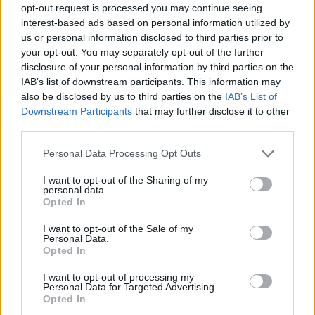
opt-out request is processed you may continue seeing
interest-based ads based on personal information utilized by
Ajax groeit onder Míchel, maar transfermarkt
blijft cruciaal
us or personal information disclosed to third parties prior to
your opt-out. You may separately opt-out of the further
disclosure of your personal information by third parties on the
Ajax-talent Mohamed Abdalla schrijft Europese
IAB’s list of downstream participants. This information may
geschiedenis
also be disclosed by us to third parties on the
IAB’s List of
Downstream Participants
that may further disclose it to other
Shane Kluivert krijgt kans van Flick en begint in
third parties.
de basis bij FC Barcelona
Personal Data Processing Opt Outs
Servische media vergelijken Ajax-talent Abdellah
I want to opt-out of the Sharing of my
Ouazane met Lionel Messi
personal data.
Opted In
Ajax zet grote stap richting volgende ronde na
I want to opt-out of the Sale of my
ruime zege op Vojvodina
Personal Data.
Opted In
Dusan Tadic kijkt met bijzondere gevoelens naar
I want to opt-out of processing my
Ajax - Vojvodina
Personal Data for Targeted Advertising.
Opted In