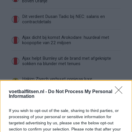
boven Oranje
Dit verdient Dusan Tadic bij NEC: salaris en
contractdetails
Ajax dicht bij komst Arokodare: huurdeal met
koopoptie van 22 miljoen
Ajax helpt Burnley uit de brand met afgeknipte
sokken na blunder met tenues
Hakim Ziyech verhuurt opnieuw luxe
appartement op Amsterdamse Zuidas
voetbalflitsen.nl -
Do Not Process My Personal
Information
Marcos Leonardo laat eerste indruk achter bij
Ajax: 'Hier gaan fans van genieten'
If you wish to opt-out of the sale, sharing to third parties, or
processing of your personal or sensitive information for
Resterend oefenprogramma Ajax: waar zijn de
targeted advertising by us, please use the below opt-out
duels te zien
section to confirm your selection. Please note that after your