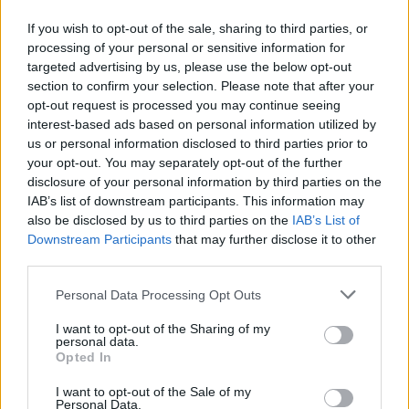
met lege handen achter
If you wish to opt-out of the sale, sharing to third parties, or
processing of your personal or sensitive information for
Video gaat viraal: Peter Bosz kapt interview na
targeted advertising by us, please use the below opt-out
Oranje-vragen abrupt af
section to confirm your selection. Please note that after your
opt-out request is processed you may continue seeing
interest-based ads based on personal information utilized by
PSV kijkt naar Geertruida en raakt gevoelige
us or personal information disclosed to third parties prior to
transferlijn
your opt-out. You may separately opt-out of the further
disclosure of your personal information by third parties on the
PSV kiest met Tygo Land opnieuw voor de lange
IAB’s list of downstream participants. This information may
route
also be disclosed by us to third parties on the
IAB’s List of
Downstream Participants
that may further disclose it to other
Overzicht: Zo presteren de PSV-spelers op het
third parties.
WK 2026
Personal Data Processing Opt Outs
Zo ziet de voorbereiding van PSV eruit richting
I want to opt-out of the Sharing of my
het nieuwe seizoen
personal data.
Opted In
BREAKING: Bayern en PSV bereiken record-deal
I want to opt-out of the Sale of my
over Saibari
Personal Data.