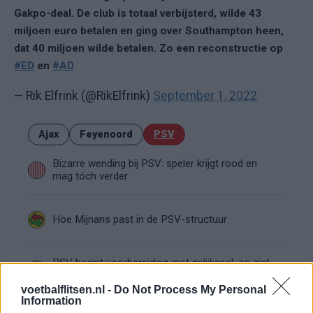
Gakpo-deal. De club is totaal verbijsterd, wilde 43
miljoen euro betalen en ging over Southampton heen,
dat 40 miljoen wilde betalen. Zo een reconstructie op
#ED
en
#AD
— Rik Elfrink (@RikElfrink)
September 1, 2022
Ajax
Feyenoord
PSV
Bizarre wending bij PSV: speler krijgt rood en
mag tóch verder
Hoe Mijnans past in de PSV-structuur
PSV begint voorbereiding met gelijkspel: zo ziet
de route naar het nieuwe seizoen eruit
voetbalflitsen.nl -
Do Not Process My Personal
Information
Zo overtuigde PSV Sven Mijnans en bleef Ajax