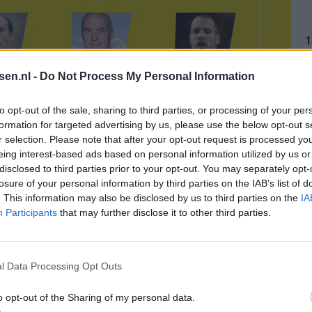
1
tsen.nl -
Do Not Process My Personal Information
1
to opt-out of the sale, sharing to third parties, or processing of your per
formation for targeted advertising by us, please use the below opt-out s
r selection. Please note that after your opt-out request is processed y
eing interest-based ads based on personal information utilized by us or
1
disclosed to third parties prior to your opt-out. You may separately opt-
losure of your personal information by third parties on the IAB’s list of
. This information may also be disclosed by us to third parties on the
IA
Participants
that may further disclose it to other third parties.
1
l Data Processing Opt Outs
mmer
de overstap van PEC Zwolle naar AZ. In Alkmaar
t. Timmer werd twee keer uitgeleend, waaronder de
o opt-out of the Sharing of my personal data.
1