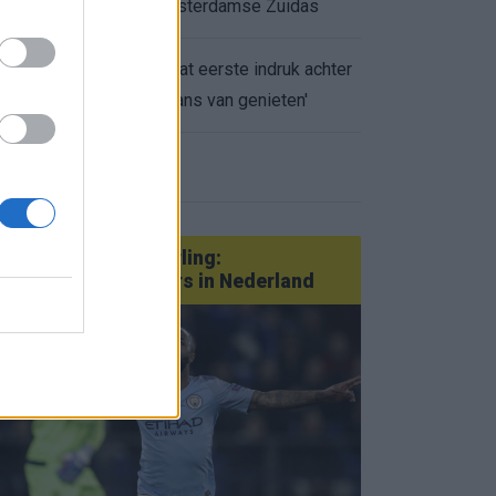
appartement op Amsterdamse Zuidas
Marcos Leonardo laat eerste indruk achter
0.
bij Ajax: 'Hier gaan fans van genieten'
eer nieuws
Van Götze tot Sterling:
statementtransfers in Nederland