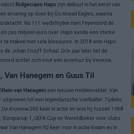
roduct
Ridgeciano Haps
zijn debuut in het eerst van
oen ervaring op doen bij Go Ahead Eagles, waarna
basiskracht. Na 111 wedstrijden nam Feyenoord de
zo’n zes miljoen euro over. Haps kende een sterke
ter te maken met vele blessures. In 2018 won Haps
e Johan Cruijff Schaal. Drie jaar later liet de
oord achter zich voor een avontuur bij Venezia.
, Van Hanegem en Guus Til
illem van Hanegem
een nieuwe middenvelder. Van
uitgroeien tot een legendarische voetballer. Tijdens
m
De Kromme
260 keer in actie en won hij tussen 1968
r, Europacup 1, UEFA Cup en Wereldbeker voor clubs.
waar Van Hanegem 92 keer voor in actie kwam en in