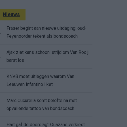
Nieuws
Fraser begint aan nieuwe uitdaging: oud-
.
Feyenoorder tekent als bondscoach
Ajax ziet kans schoon: strijd om Van Rooij
.
barst los
KNVB moet uitleggen waarom Van
.
Leeuwen Infantino liket
Marc Cucurella komt belofte na met
.
opvallende tattoo van bondscoach
Hart gaf de doorslag': Ouazane verkiest