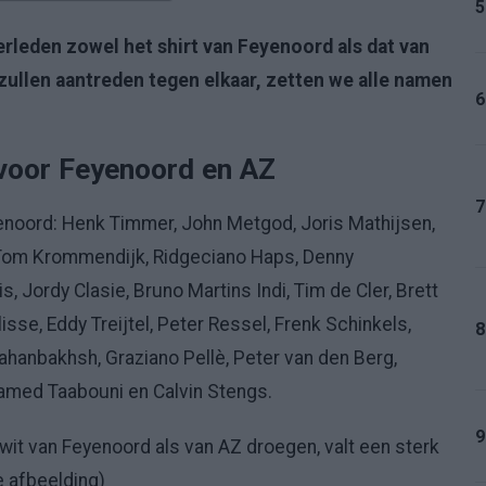
5
verleden zowel het shirt van Feyenoord als dat van
ullen aantreden tegen elkaar, zetten we alle namen
6
 voor Feyenoord en AZ
7
noord: Henk Timmer, John Metgod, Joris Mathijsen,
 Tom Krommendijk, Ridgeciano Haps, Denny
, Jordy Clasie, Bruno Martins Indi, Tim de Cler, Brett
isse, Eddy Treijtel, Peter Ressel, Frenk Schinkels,
8
Jahanbakhsh, Graziano Pellè, Peter van den Berg,
amed Taabouni en Calvin Stengs.
9
-wit van Feyenoord als van AZ droegen, valt een sterk
e afbeelding)