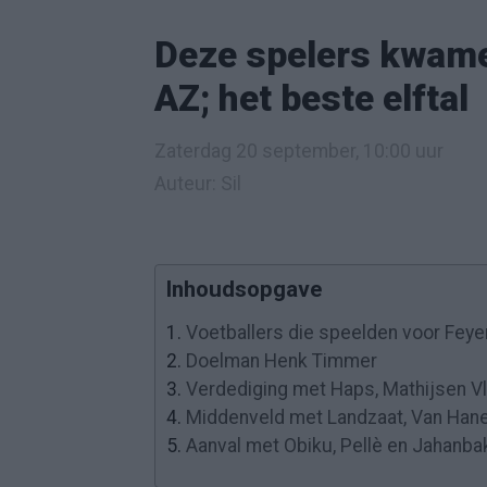
Deze spelers kwame
AZ; het beste elftal
Zaterdag 20 september, 10:00 uur
Auteur: Sil
Inhoudsopgave
1.
Voetballers die speelden voor Fey
2.
Doelman Henk Timmer
3.
Verdediging met Haps, Mathijsen V
4.
Middenveld met Landzaat, Van Han
5.
Aanval met Obiku, Pellè en Jahanb