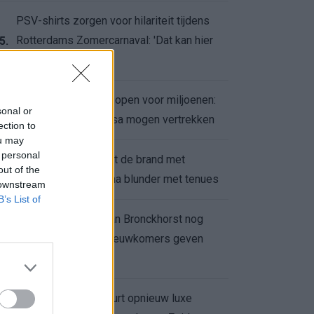
PSV-shirts zorgen voor hilariteit tijdens
Rotterdams Zomercarnaval: 'Dat kan hier
5.
niet'
Feyenoord zet deur open voor miljoenen:
6.
sonal or
Ueda en Hadj Moussa mogen vertrekken
ection to
ou may
 personal
Ajax helpt Burnley uit de brand met
7.
out of the
afgeknipte sokken na blunder met tenues
 downstream
B’s List of
Feyenoord onder Van Bronckhorst nog
altijd ongeslagen: nieuwkomers geven
8.
hoop
Hakim Ziyech verhuurt opnieuw luxe
9.