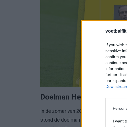
voetbalfli
If you wish 
sensitive in
confirm you
continue se
information 
further disc
participants
Downstream 
Doelman Henk Timmer
Persona
In de zomer van 2000 maakte
Henk Ti
stond de doelman 157 keer onder de la
I want t