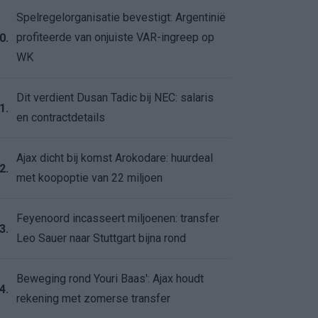
Spelregelorganisatie bevestigt: Argentinië
profiteerde van onjuiste VAR-ingreep op
0.
WK
Dit verdient Dusan Tadic bij NEC: salaris
1.
en contractdetails
Ajax dicht bij komst Arokodare: huurdeal
2.
met koopoptie van 22 miljoen
Feyenoord incasseert miljoenen: transfer
3.
Leo Sauer naar Stuttgart bijna rond
Beweging rond Youri Baas': Ajax houdt
4.
rekening met zomerse transfer