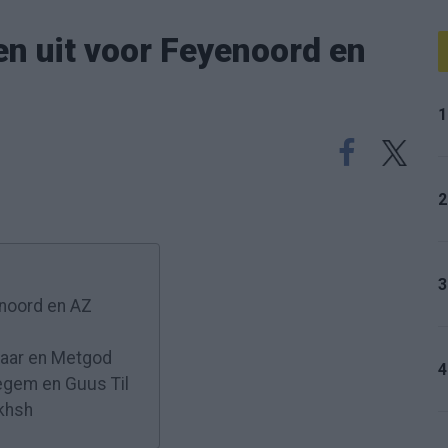
n uit voor Feyenoord en
1
2
3
enoord en AZ
laar en Metgod
4
egem en Guus Til
akhsh