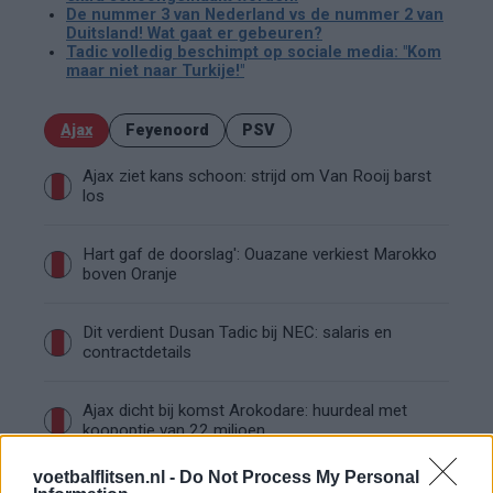
De nummer 3 van Nederland vs de nummer 2 van
Duitsland! Wat gaat er gebeuren?
Tadic volledig beschimpt op sociale media: "Kom
maar niet naar Turkije!"
Ajax
Feyenoord
PSV
Ajax ziet kans schoon: strijd om Van Rooij barst
los
Hart gaf de doorslag': Ouazane verkiest Marokko
boven Oranje
Dit verdient Dusan Tadic bij NEC: salaris en
contractdetails
Ajax dicht bij komst Arokodare: huurdeal met
koopoptie van 22 miljoen
voetbalflitsen.nl -
Do Not Process My Personal
Ajax helpt Burnley uit de brand met afgeknipte