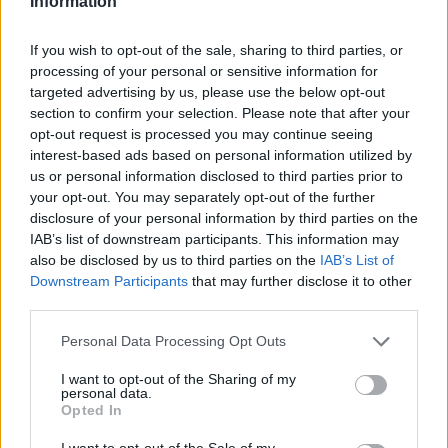
Information
sokken na blunder met tenues
If you wish to opt-out of the sale, sharing to third parties, or
Hakim Ziyech verhuurt opnieuw luxe
processing of your personal or sensitive information for
appartement op Amsterdamse Zuidas
targeted advertising by us, please use the below opt-out
section to confirm your selection. Please note that after your
opt-out request is processed you may continue seeing
Marcos Leonardo laat eerste indruk achter bij
Ajax: 'Hier gaan fans van genieten'
interest-based ads based on personal information utilized by
us or personal information disclosed to third parties prior to
your opt-out. You may separately opt-out of the further
Resterend oefenprogramma Ajax: waar zijn de
disclosure of your personal information by third parties on the
duels te zien
IAB’s list of downstream participants. This information may
also be disclosed by us to third parties on the
IAB’s List of
Ajax groeit onder Míchel, maar transfermarkt
Downstream Participants
that may further disclose it to other
blijft cruciaal
third parties.
Personal Data Processing Opt Outs
Ajax-talent Mohamed Abdalla schrijft Europese
geschiedenis
I want to opt-out of the Sharing of my
personal data.
Opted In
Shane Kluivert krijgt kans van Flick en begint in
de basis bij FC Barcelona
I want to opt-out of the Sale of my