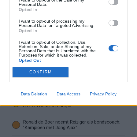
Personal Data.
Opted In
Servische media vergelijken Ajax-talent Abdellah
Ouazane met Lionel Messi
I want to opt-out of processing my
Personal Data for Targeted Advertising.
Opted In
Ajax zet grote stap richting volgende ronde na
ruime zege op Vojvodina
I want to opt-out of Collection, Use,
Retention, Sale, and/or Sharing of my
Personal Data that Is Unrelated with the
Purposes for which it was collected.
Dusan Tadic kijkt met bijzondere gevoelens naar
Opted Out
Ajax - Vojvodina
CONFIRM
Zo veranderde de relatie tussen Rafael van der
Vaart en Sylvie Meis door de jaren heen
Data Deletion
Data Access
Privacy Policy
Zoveel staat er financieel op het spel voor Ajax
en FC Twente in Europa
Ronald de Boer noemt Reiziger als bondscoach:
"Kampioen met Jong Ajax"