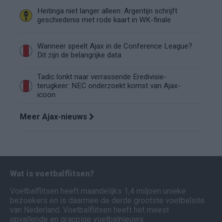
Heitinga niet langer alleen: Argentijn schrijft
geschiedenis met rode kaart in WK-finale
Wanneer speelt Ajax in de Conference League?
Dit zijn de belangrijke data
Tadic lonkt naar verrassende Eredivisie-
terugkeer: NEC onderzoekt komst van Ajax-
icoon
Meer Ajax-nieuws
Wat is voetbalflitsen?
Voetbalflitsen heeft maandelijks 1,4 miljoen unieke
bezoekers en is daarmee de derde grootste voetbalsite
van Nederland. Voetbalflitsen heeft het meest
opvallende en grappige voetbalnieuws.