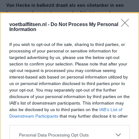
Van Hecke in balbezit draait als een olietanker in een
haven; zonder enig tempo en haalt het tempo daarmee
bijna uit elkaar aanval….
#tunned
#oranje
.
voetbalflitsen.nl -
Do Not Process My Personal
Information
— HaaJee (@haajee_nl)
June 25, 2026
If you wish to opt-out of the sale, sharing to third parties, or
Ondanks de kritische geluiden staat Oranje na 45 minuten wel
processing of your personal or sensitive information for
op een comfortabele 0-2 voorsprong en ligt het op koers
targeted advertising by us, please use the below opt-out
voor een plek in de knock-outfase van het WK.
section to confirm your selection. Please note that after your
opt-out request is processed you may continue seeing
Oranje-fans gaan viraal
interest-based ads based on personal information utilized by
us or personal information disclosed to third parties prior to
your opt-out. You may separately opt-out of the further
Ajax
Feyenoord
PSV
disclosure of your personal information by third parties on the
IAB’s list of downstream participants. This information may
Ajax ziet kans schoon: strijd om Van Rooij barst
also be disclosed by us to third parties on the
IAB’s List of
los
Downstream Participants
that may further disclose it to other
third parties.
Hart gaf de doorslag': Ouazane verkiest Marokko
Personal Data Processing Opt Outs
boven Oranje