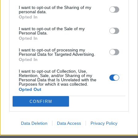
I want to opt-out of the Sharing of my
personal data.
Dit verdient Dusan Tadic bij NEC: salaris en
Opted In
contractdetails
I want to opt-out of the Sale of my
Personal Data.
Ajax dicht bij komst Arokodare: huurdeal met
Opted In
koopoptie van 22 miljoen
I want to opt-out of processing my
Personal Data for Targeted Advertising.
Ajax helpt Burnley uit de brand met afgeknipte
Opted In
sokken na blunder met tenues
I want to opt-out of Collection, Use,
Retention, Sale, and/or Sharing of my
Hakim Ziyech verhuurt opnieuw luxe
Personal Data that Is Unrelated with the
appartement op Amsterdamse Zuidas
Purposes for which it was collected.
Opted Out
Marcos Leonardo laat eerste indruk achter bij
CONFIRM
Ajax: 'Hier gaan fans van genieten'
Resterend oefenprogramma Ajax: waar zijn de
Data Deletion
Data Access
Privacy Policy
duels te zien