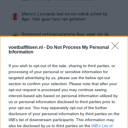
Marcos Leonardo laat eerste indruk achter bij
Ajax: 'Hier gaan fans van genieten'
Resterend oefenprogramma Ajax: waar zijn de
duels te zien
voetbalflitsen.nl -
Do Not Process My Personal
Information
Ajax groeit onder Míchel, maar transfermarkt
blijft cruciaal
If you wish to opt-out of the sale, sharing to third parties, or
processing of your personal or sensitive information for
Ajax-talent Mohamed Abdalla schrijft Europese
targeted advertising by us, please use the below opt-out
geschiedenis
section to confirm your selection. Please note that after your
opt-out request is processed you may continue seeing
Shane Kluivert krijgt kans van Flick en begint in
interest-based ads based on personal information utilized by
de basis bij FC Barcelona
us or personal information disclosed to third parties prior to
your opt-out. You may separately opt-out of the further
disclosure of your personal information by third parties on the
Servische media vergelijken Ajax-talent Abdellah
IAB’s list of downstream participants. This information may
Ouazane met Lionel Messi
also be disclosed by us to third parties on the
IAB’s List of