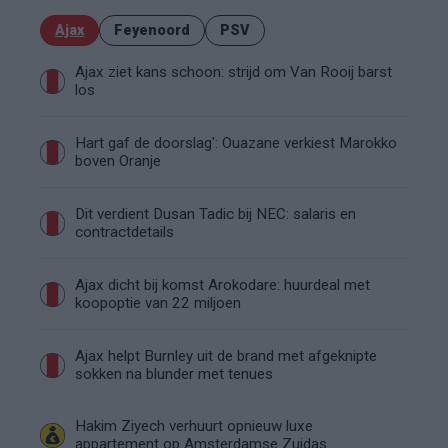
Ajax
Feyenoord
PSV
Ajax ziet kans schoon: strijd om Van Rooij barst
los
Hart gaf de doorslag': Ouazane verkiest Marokko
boven Oranje
Dit verdient Dusan Tadic bij NEC: salaris en
contractdetails
Ajax dicht bij komst Arokodare: huurdeal met
koopoptie van 22 miljoen
Ajax helpt Burnley uit de brand met afgeknipte
sokken na blunder met tenues
Hakim Ziyech verhuurt opnieuw luxe
appartement op Amsterdamse Zuidas