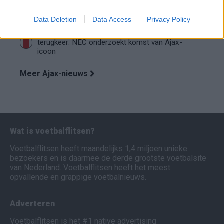
Wanneer speelt Ajax in de Conference League?
Dit zijn de belangrijke data
Data Deletion
Data Access
Privacy Policy
Tadic lonkt naar verrassende Eredivisie-
terugkeer: NEC onderzoekt komst van Ajax-
icoon
Meer Ajax-nieuws
Wat is voetbalflitsen?
Voetbalflitsen heeft maandelijks 1,4 miljoen unieke
bezoekers en is daarmee de derde grootste voetbalsite
van Nederland. Voetbalflitsen heeft het meest
opvallende en grappige voetbalnieuws.
Adverteren
Voetbalflitsen is het #1 native advertising