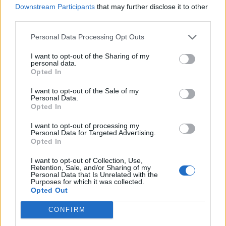
Downstream Participants
that may further disclose it to other
Ajax zet grote stap richting volgende ronde na
third parties.
ruime zege op Vojvodina
Personal Data Processing Opt Outs
Dusan Tadic kijkt met bijzondere gevoelens naar
I want to opt-out of the Sharing of my
Ajax - Vojvodina
personal data.
Opted In
Zo veranderde de relatie tussen Rafael van der
I want to opt-out of the Sale of my
Vaart en Sylvie Meis door de jaren heen
Personal Data.
Opted In
Zoveel staat er financieel op het spel voor Ajax
I want to opt-out of processing my
en FC Twente in Europa
Personal Data for Targeted Advertising.
Opted In
Ronald de Boer noemt Reiziger als bondscoach:
I want to opt-out of Collection, Use,
"Kampioen met Jong Ajax"
Retention, Sale, and/or Sharing of my
Personal Data that Is Unrelated with the
Purposes for which it was collected.
Opted Out
Heitinga niet langer alleen: Argentijn schrijft
geschiedenis met rode kaart in WK-finale
CONFIRM