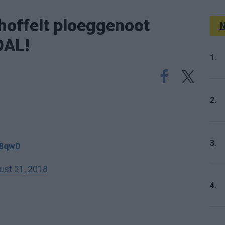
hoffelt ploeggenoot
N
OAL!
1.
2.
3.
L8qw0
ust 31, 2018
4.