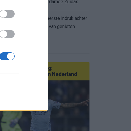
appartement op Amsterdamse Zuidas
Marcos Leonardo laat eerste indruk achter
bij Ajax: 'Hier gaan fans van genieten'
r nieuws
an Götze tot Sterling:
tatementtransfers in Nederland