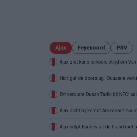
Ajax
Feyenoord
PSV
Ajax ziet kans schoon: strijd om Van 
Hart gaf de doorslag': Ouazane ver
Dit verdient Dusan Tadic bij NEC: sal
Ajax dicht bij komst Arokodare: huu
Ajax helpt Burnley uit de brand met