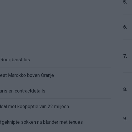
5.
6.
7.
Rooij barst los
kiest Marokko boven Oranje
8.
aris en contractdetails
rdeal met koopoptie van 22 miljoen
9.
 afgeknipte sokken na blunder met tenues