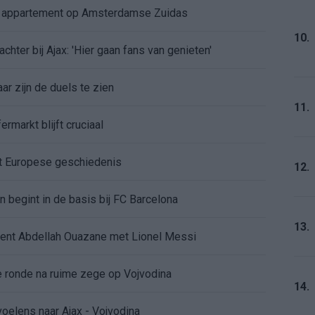
e appartement op Amsterdamse Zuidas
10.
chter bij Ajax: 'Hier gaan fans van genieten'
r zijn de duels te zien
11.
ermarkt blijft cruciaal
ft Europese geschiedenis
12.
en begint in de basis bij FC Barcelona
13.
alent Abdellah Ouazane met Lionel Messi
de ronde na ruime zege op Vojvodina
14.
voelens naar Ajax - Vojvodina