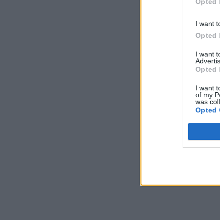
Opted 
I want t
Opted 
I want 
Advertis
Opted 
I want t
of my P
was col
Opted 