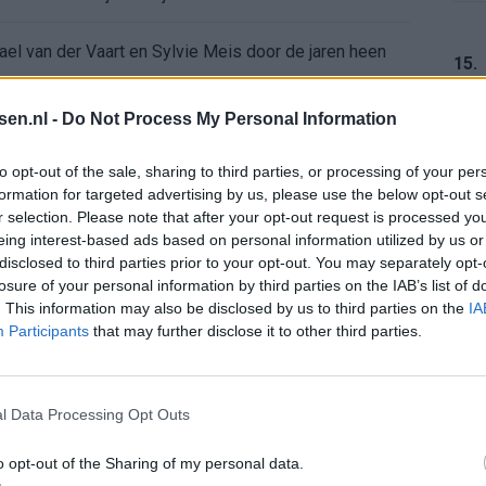
ael van der Vaart en Sylvie Meis door de jaren heen
15.
el voor Ajax en FC Twente in Europa
tsen.nl -
Do Not Process My Personal Information
 bondscoach: "Kampioen met Jong Ajax"
16.
to opt-out of the sale, sharing to third parties, or processing of your per
formation for targeted advertising by us, please use the below opt-out s
r selection. Please note that after your opt-out request is processed y
n schrijft geschiedenis met rode kaart in WK-finale
eing interest-based ads based on personal information utilized by us or
17.
disclosed to third parties prior to your opt-out. You may separately opt-
e League? Dit zijn de belangrijke data
losure of your personal information by third parties on the IAB’s list of
. This information may also be disclosed by us to third parties on the
IA
Participants
that may further disclose it to other third parties.
isie-terugkeer: NEC onderzoekt komst van Ajax-icoon
18.
l Data Processing Opt Outs
o opt-out of the Sharing of my personal data.
19.