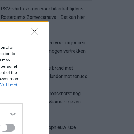
PSV-shirts zorgen voor hilariteit tijdens
Rotterdams Zomercarnaval: 'Dat kan hier
niet'
Feyenoord zet deur open voor miljoenen:
sonal or
Ueda en Hadj Moussa mogen vertrekken
ection to
ou may
 personal
Ajax helpt Burnley uit de brand met
out of the
afgeknipte sokken na blunder met tenues
 downstream
B’s List of
Feyenoord onder Van Bronckhorst nog
altijd ongeslagen: nieuwkomers geven
hoop
Hakim Ziyech verhuurt opnieuw luxe