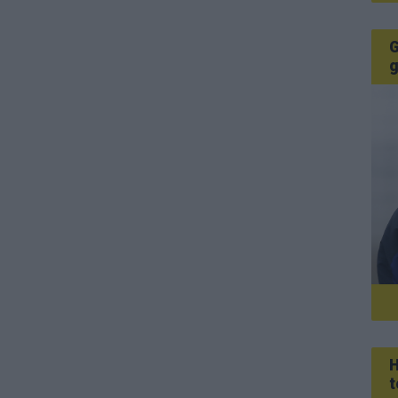
G
g
H
t