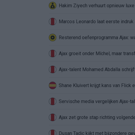
Hakim Ziyech verhuurt opnieuw lux
Marcos Leonardo laat eerste indruk a
Resterend oefenprogramma Ajax: waa
Ajax groeit onder Míchel, maar transf
Ajax-talent Mohamed Abdalla schrij
Shane Kluivert krijgt kans van Flick 
Servische media vergelijken Ajax-t
Ajax zet grote stap richting volgen
Dusan Tadic kijkt met bijzondere ge