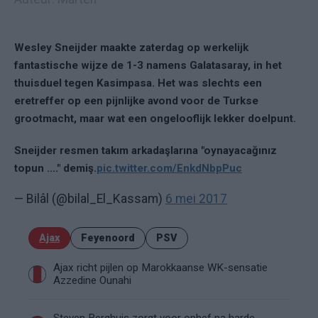
Wesley Sneijder maakte zaterdag op werkelijk
fantastische wijze de 1-3 namens Galatasaray, in het
thuisduel tegen Kasimpasa. Het was slechts een
eretreffer op een pijnlijke avond voor de Turkse
grootmacht, maar wat een ongelooflijk lekker doelpunt.
Sneijder resmen takım arkadaşlarına "oynayacağınız
topun ...." demiş.
pic.twitter.com/EnkdNbpPuc
— Bilâl (@bilal_El_Kassam)
6 mei 2017
Ajax
Feyenoord
PSV
Ajax richt pijlen op Marokkaanse WK-sensatie
Azzedine Ounahi