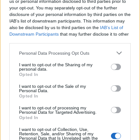
us or personal information disclosed to third parties prior to
your opt-out. You may separately opt-out of the further
disclosure of your personal information by third parties on the
“Twente was toen niet haalbaar”: Weghorst blikt
terug op Ajax-keuze
IAB’s list of downstream participants. This information may
also be disclosed by us to third parties on the
IAB’s List of
Downstream Participants
that may further disclose it to other
De transferprioriteiten van Ajax worden steeds
third parties.
duidelijker
Personal Data Processing Opt Outs
Ajax begint voorbereiding met nederlaag: zo ziet
I want to opt-out of the Sharing of my
de route naar PEC eruit
personal data.
Opted In
Zo overtuigde PSV Sven Mijnans en bleef Ajax
I want to opt-out of the Sale of my
met lege handen achter
Personal Data.
Opted In
Waarom steeds meer sleutelfiguren Ajax
I want to opt-out of processing my
verlaten
Personal Data for Targeted Advertising.
Opted In
Steijn: ‘Bergwijn was niet mijn eerste keus als
I want to opt-out of Collection, Use,
Ajax-aanvoerder’
Retention, Sale, and/or Sharing of my
Personal Data that Is Unrelated with the