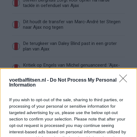
Steven Berghuis zorgt voor ophef na harde
tackle in oefenduel van Ajax
Dit houdt de transfer van Marc-André ter Stegen
naar Ajax nog tegen
De terugkeer van Daley Blind past in een groter
plan van Ajax
Kritiek op Engels van Míchel genuanceerd: ‘Ajax-
spelers snappen dat echt wel’
voetbalflitsen.nl -
Do Not Process My Personal
Information
De eerste Míchel-dagen bij Ajax: Blind coacht,
Gloukh krijgt standje en Ceballos wordt gebeld
If you wish to opt-out of the sale, sharing to third parties, or
processing of your personal or sensitive information for
Steur kiest voor Newcastle na gemiste
targeted advertising by us, please use the below opt-out
duidelijkheid bij Ajax
section to confirm your selection. Please note that after your
opt-out request is processed you may continue seeing
interest-based ads based on personal information utilized by
Blind kan bij Ajax de speler naast Míchel worden