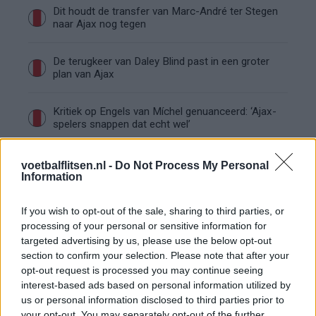
Dit houdt de transfer van Marc-André ter Stegen
naar Ajax nog tegen
De terugkeer van Daley Blind past in een groter
plan van Ajax
Kritiek op Engels van Míchel genuanceerd: ‘Ajax-
spelers snappen dat echt wel’
De eerste Míchel-dagen bij Ajax: Blind coacht,
voetbalflitsen.nl -
Do Not Process My Personal
Gloukh krijgt standje en Ceballos wordt gebeld
Information
Steur kiest voor Newcastle na gemiste
If you wish to opt-out of the sale, sharing to third parties, or
duidelijkheid bij Ajax
processing of your personal or sensitive information for
targeted advertising by us, please use the below opt-out
section to confirm your selection. Please note that after your
Blind kan bij Ajax de speler naast Míchel worden
opt-out request is processed you may continue seeing
interest-based ads based on personal information utilized by
us or personal information disclosed to third parties prior to
“Twente was toen niet haalbaar”: Weghorst blikt
your opt-out. You may separately opt-out of the further