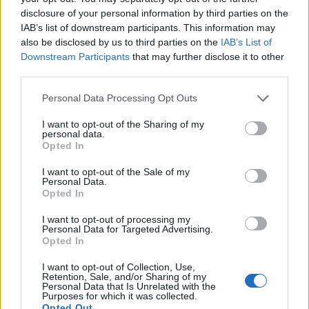
terug op Ajax-keuze
disclosure of your personal information by third parties on the
IAB’s list of downstream participants. This information may
also be disclosed by us to third parties on the
IAB’s List of
De transferprioriteiten van Ajax worden steeds
duidelijker
Downstream Participants
that may further disclose it to other
third parties.
Ajax begint voorbereiding met nederlaag: zo ziet
Personal Data Processing Opt Outs
de route naar PEC eruit
I want to opt-out of the Sharing of my
personal data.
Zo overtuigde PSV Sven Mijnans en bleef Ajax
Opted In
met lege handen achter
I want to opt-out of the Sale of my
Personal Data.
Waarom steeds meer sleutelfiguren Ajax
Opted In
verlaten
I want to opt-out of processing my
Personal Data for Targeted Advertising.
Steijn: ‘Bergwijn was niet mijn eerste keus als
Opted In
Ajax-aanvoerder’
I want to opt-out of Collection, Use,
Retention, Sale, and/or Sharing of my
Personal Data that Is Unrelated with the
Van Gaal-vertrek markeert einde van bestuurlijke
Purposes for which it was collected.
Ajax-fase
Opted Out