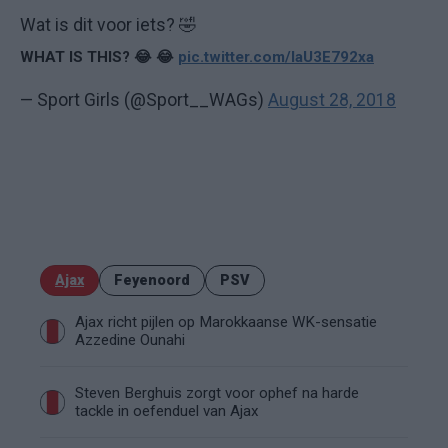
Wat is dit voor iets? 🤣
WHAT IS THIS? 😂 😂
pic.twitter.com/laU3E792xa
— Sport Girls (@Sport__WAGs)
August 28, 2018
Ajax
Feyenoord
PSV
Ajax richt pijlen op Marokkaanse WK-sensatie
Azzedine Ounahi
Steven Berghuis zorgt voor ophef na harde
tackle in oefenduel van Ajax