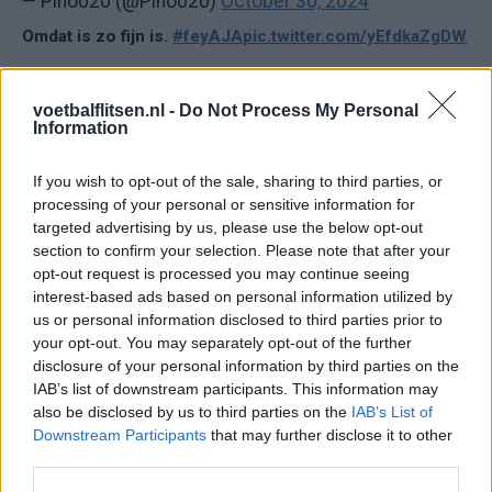
— Pino020 (@Pino020)
October 30, 2024
Omdat is zo fijn is.
#feyAJA
pic.twitter.com/yEfdkaZgDW
— Mike Steve Donovan (@Kopernek)
October 31,
2024
voetbalflitsen.nl -
Do Not Process My Personal
Information
Een foto zegt meer dan 1000
woorden.
#feyaja
#klassieker
#ongeloof
pic.twitter.com/JG
If you wish to opt-out of the sale, sharing to third parties, or
processing of your personal or sensitive information for
— The Count (@thecountstories)
October 31, 2024
targeted advertising by us, please use the below opt-out
section to confirm your selection. Please note that after your
Lees ook:
opt-out request is processed you may continue seeing
Spelersbus Ajax ontvangen door uitzinnige menigte;
interest-based ads based on personal information utilized by
Farioli spreekt fans toe
Dochter van Dennis Bergkamp steelt show met
us or personal information disclosed to third parties prior to
speciaal Arsenal-jack
your opt-out. You may separately opt-out of the further
Feyenoord-supporter Ronnie Flex uitgelachen door
disclosure of your personal information by third parties on the
Ajax-fans na foute voorspelling
IAB’s list of downstream participants. This information may
Jade Anna, vriendin Kenneth Taylor, uitgescholden
in de Kuip
also be disclosed by us to third parties on the
IAB’s List of
Ajax op rapport: Meerdere uitblinkers na zege in De
Downstream Participants
that may further disclose it to other
Kuip
third parties.