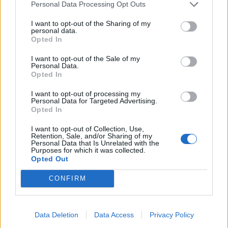
Personal Data Processing Opt Outs
Ajax
Feyenoord
PSV
I want to opt-out of the Sharing of my
Ajax richt pijlen op Marokkaanse WK-sensatie
personal data.
Azzedine Ounahi
Opted In
I want to opt-out of the Sale of my
Steven Berghuis zorgt voor ophef na harde
Personal Data.
tackle in oefenduel van Ajax
Opted In
I want to opt-out of processing my
Dit houdt de transfer van Marc-André ter Stegen
Personal Data for Targeted Advertising.
naar Ajax nog tegen
Opted In
I want to opt-out of Collection, Use,
De terugkeer van Daley Blind past in een groter
Retention, Sale, and/or Sharing of my
Personal Data that Is Unrelated with the
plan van Ajax
Purposes for which it was collected.
Opted Out
Kritiek op Engels van Míchel genuanceerd: ‘Ajax-
CONFIRM
spelers snappen dat echt wel’
De eerste Míchel-dagen bij Ajax: Blind coacht,
Data Deletion
Data Access
Privacy Policy
Gloukh krijgt standje en Ceballos wordt gebeld