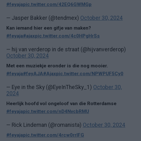
#feyaja
pic.twitter.com/42EQ6GWMGp
— Jasper Bakker (@tendmex)
October 30, 2024
Kan iemand hier een gifje van maken?
#feyaja
#ajax
pic.twitter.com/4c0HPgHrSs
— hij van verderop in de straat (@hijvanverderop)
October 30, 2024
Met een muziekje eronder is die nog mooier.
#feyaja
#feyAJA
#Ajax
pic.twitter.com/NPWPUF5Cy0
— Eye in the Sky (@EyeInTheSky_1)
October 30,
2024
Heerlijk hoofd vol ongeloof van die Rotterdamse
#feyaja
pic.twitter.com/nD4NvcbRMU
— Rick Lindeman (@romanista)
October 30, 2024
#feyaja
pic.twitter.com/4rcw0rrlFG