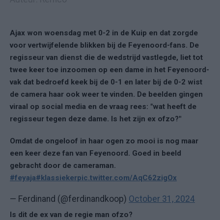
Ajax won woensdag met 0-2 in de Kuip en dat zorgde
voor vertwijfelende blikken bij de Feyenoord-fans. De
regisseur van dienst die de wedstrijd vastlegde, liet tot
twee keer toe inzoomen op een dame in het Feyenoord-
vak dat bedroefd keek bij de 0-1 en later bij de 0-2 wist
de camera haar ook weer te vinden. De beelden gingen
viraal op social media en de vraag rees: "wat heeft de
regisseur tegen deze dame. Is het zijn ex ofzo?"
Omdat de ongeloof in haar ogen zo mooi is nog maar
een keer deze fan van Feyenoord. Goed in beeld
gebracht door de cameraman.
#feyaja
#klassieker
pic.twitter.com/AqC62zigOx
— Ferdinand (@ferdinandkoop)
October 31, 2024
Is dit de ex van de regie man ofzo?