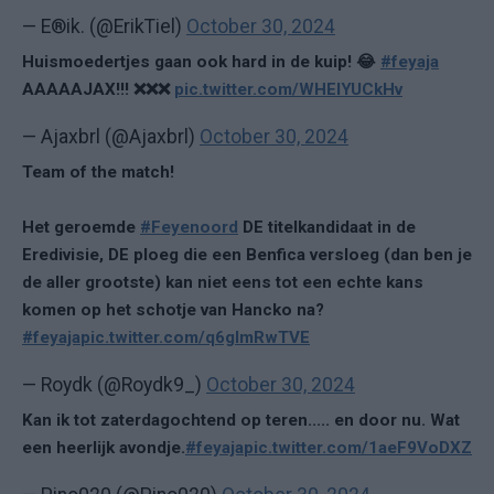
— E®️ik. (@ErikTiel)
October 30, 2024
Huismoedertjes gaan ook hard in de kuip! 😂
#feyaja
AAAAAJAX!!! ❌❌❌
pic.twitter.com/WHElYUCkHv
— Ajaxbrl (@Ajaxbrl)
October 30, 2024
Team of the match!
Het geroemde
#Feyenoord
DE titelkandidaat in de
Eredivisie, DE ploeg die een Benfica versloeg (dan ben je
de aller grootste) kan niet eens tot een echte kans
komen op het schotje van Hancko na?
#feyaja
pic.twitter.com/q6gImRwTVE
— Roydk (@Roydk9_)
October 30, 2024
Kan ik tot zaterdagochtend op teren..... en door nu. Wat
een heerlijk avondje.
#feyaja
pic.twitter.com/1aeF9VoDXZ