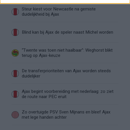
Steur kiest voor Newcastle na gemiste
duidelijkheid bij Ajax
Blind kan bij Ajax de speler naast Míchel worden
“Twente was toen niet haalbaar”: Weghorst blikt
terug op Ajax-keuze
De transferprioriteiten van Ajax worden steeds
duidelijker
Ajax begint voorbereiding met nederlaag: zo ziet
de route naar PEC eruit
Zo overtuigde PSV Sven Mijnans en bleef Ajax
met lege handen achter