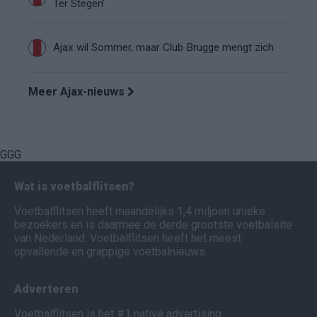
Ter Stegen’
Ajax wil Sommer, maar Club Brugge mengt zich
Meer Ajax-nieuws
GGG
Wat is voetbalflitsen?
Voetbalflitsen heeft maandelijks 1,4 miljoen unieke
bezoekers en is daarmee de derde grootste voetbalsite
van Nederland. Voetbalflitsen heeft het meest
opvallende en grappige voetbalnieuws.
Adverteren
Voetbalflitsen is het #1 native advertising