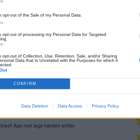
In
M
ceerd: ‘Ajax-spelers snappen dat echt wel’
o opt-out of the Sale of my Personal Data.
In
De eerste Míchel-dagen bij Ajax: Blind coacht, Gloukh krijgt standje en Ceballos wordt gebeld
to opt-out of processing my Personal Data for Targeted
ing.
e duidelijkheid bij Ajax
In
o opt-out of Collection, Use, Retention, Sale, and/or Sharing
íchel worden
ersonal Data that Is Unrelated with the Purposes for which it
lected.
Out
ghorst blikt terug op Ajax-keuze
CONFIRM
den steeds duidelijker
Data Deletion
Data Access
Privacy Policy
aag: zo ziet de route naar PEC eruit
bleef Ajax met lege handen achter