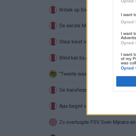
Opted 
Kritiek op Engels van Míchel genuan
I want t
Opted 
I want 
Advertis
Steur kiest voor Newcastle na gemist
Opted 
I want t
Blind kan bij Ajax de speler naast M
of my P
was col
Opted 
“Twente was toen niet haalbaar”: We
De transferprioriteiten van Ajax wor
Ajax begint voorbereiding met nederl
Zo overtuigde PSV Sven Mijnans en 