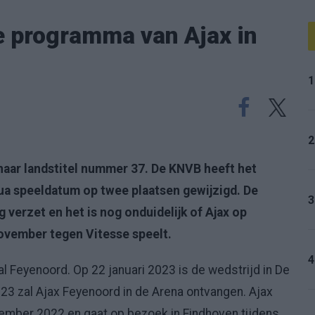
de programma van Ajax in
1
2
 naar landstitel nummer 37. De KNVB heeft het
 speeldatum op twee plaatsen gewijzigd. De
3
 verzet en het is nog onduidelijk of Ajax op
ovember tegen Vitesse speelt.
4
al Feyenoord. Op 22 januari 2023 is de wedstrijd in De
23 zal Ajax Feyenoord in de Arena ontvangen. Ajax
ember 2022 en gaat op bezoek in Eindhoven tijdens