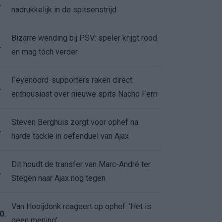
.
nadrukkelijk in de spitsenstrijd
Bizarre wending bij PSV: speler krijgt rood
.
en mag tóch verder
Feyenoord-supporters raken direct
.
enthousiast over nieuwe spits Nacho Ferri
Steven Berghuis zorgt voor ophef na
.
harde tackle in oefenduel van Ajax
Dit houdt de transfer van Marc-André ter
.
Stegen naar Ajax nog tegen
Van Hooijdonk reageert op ophef: ‘Het is
0.
geen mening’