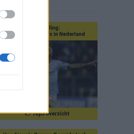
eer nieuws
Van Götze tot Sterling:
statementtransfers in Nederland
👉 Top5 overzicht