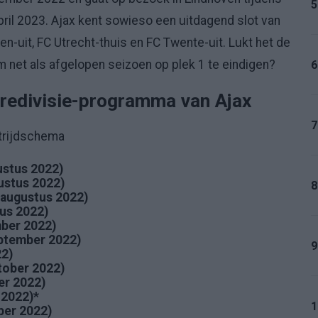
5
ril 2023. Ajax kent sowieso een uitdagend slot van
n-uit, FC Utrecht-thuis en FC Twente-uit. Lukt het de
et als afgelopen seizoen op plek 1 te eindigen?
6
 Eredivisie-programma van Ajax
7
strijdschema
gustus 2022)
ustus 2022)
8
 augustus 2022)
tus 2022)
mber 2022)
eptember 2022)
9
22)
tober 2022)
er 2022)
 2022)*
1
ber 2022)