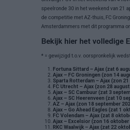
speelronde 30 in het weekend van 21 ap
de competitie met AZ-thuis, FC Groninge
Amsterdammers met dit programma om n
Bekijk hier het volledige
* = gewijzigd t.o.v. oorspronkelijk wed
Fortuna Sittard – Ajax (zat 6 au
Ajax – FC Groningen (zon 14 aug
Sparta Rotterdam – Ajax (zon 21
FC Utrecht – Ajax (zon 28 augus
Ajax – SC Cambuur (zat 3 septe
Ajax – SC Heerenveen (zat 10 s
AZ – Ajax (zon 18 september 20
Ajax – Go Ahead Eagles (zat 1 ok
FC Volendam – Ajax (zat 8 oktob
Ajax – Excelsior (zon 16 oktober
RKC Waalwijk – Ajax (zat 22 okto