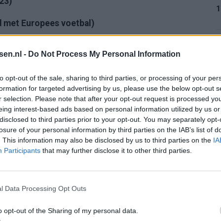
23)
1
d met Europees voetbal)
1
tsen.nl -
Do Not Process My Personal Information
to opt-out of the sale, sharing to third parties, or processing of your per
formation for targeted advertising by us, please use the below opt-out s
r selection. Please note that after your opt-out request is processed y
1
eing interest-based ads based on personal information utilized by us or
disclosed to third parties prior to your opt-out. You may separately opt-
losure of your personal information by third parties on the IAB’s list of
K-sensatie Azzedine Ounahi
. This information may also be disclosed by us to third parties on the
IA
1
Participants
that may further disclose it to other third parties.
 harde tackle in oefenduel van Ajax
é ter Stegen naar Ajax nog tegen
l Data Processing Opt Outs
2
 een groter plan van Ajax
o opt-out of the Sharing of my personal data.