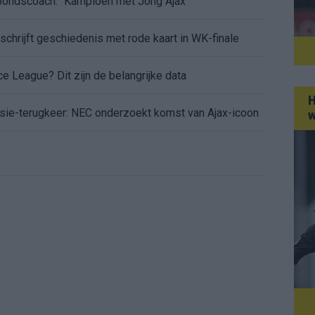
 bondscoach: "Kampioen met Jong Ajax"
n schrijft geschiedenis met rode kaart in WK-finale
e League? Dit zijn de belangrijke data
H
isie-terugkeer: NEC onderzoekt komst van Ajax-icoon
w