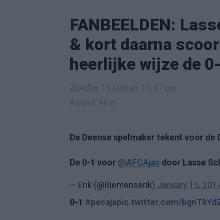
FANBEELDEN: Lasse 
& kort daarna scoo
heerlijke wijze de 0
Zondag 15 januari, 15:47 uur
Auteur: Hein
De Deense spelmaker tekent voor de 0
De 0-1 voor
@AFCAjax
door Lasse Sc
— Erik (@Riemenserik)
January 15, 201
0-1
#pecaja
pic.twitter.com/bgnTkY