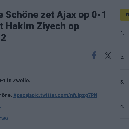
Schöne zet Ajax op 0-1
N
rt Hakim Ziyech op
1.
-2
2.
-1 in Zwolle.
3.
höne.
#pecaja
pic.twitter.com/nfuIpzg7PN
4.
7
dZwG