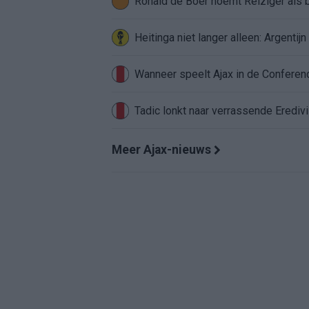
Ronald de Boer noemt Reiziger als
Heitinga niet langer alleen: Argentij
Wanneer speelt Ajax in de Conferenc
Tadic lonkt naar verrassende Erediv
Meer Ajax-nieuws