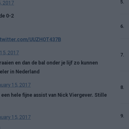
5.
, 2017
de 0-2
6.
.twitter.com/UUZHOT437B
15, 2017
7.
aaien en dan de bal onder je lijf zo kunnen
eler in Nederland
uary 15, 2017
8.
en hele fijne assist van Nick Viergever. Stille
9.
uary 15, 2017
a