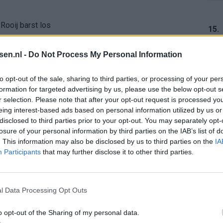
Rooij barst los
15.
kiest Marokko boven Oranje
tsen.nl -
Do Not Process My Personal Information
aris en contractdetails
16.
to opt-out of the sale, sharing to third parties, or processing of your per
formation for targeted advertising by us, please use the below opt-out s
r selection. Please note that after your opt-out request is processed y
rdeal met koopoptie van 22 miljoen
eing interest-based ads based on personal information utilized by us or
17.
disclosed to third parties prior to your opt-out. You may separately opt-
 afgeknipte sokken na blunder met tenues
losure of your personal information by third parties on the IAB’s list of
. This information may also be disclosed by us to third parties on the
IA
Participants
that may further disclose it to other third parties.
e appartement op Amsterdamse Zuidas
18.
chter bij Ajax: 'Hier gaan fans van genieten'
l Data Processing Opt Outs
r zijn de duels te zien
o opt-out of the Sharing of my personal data.
19.