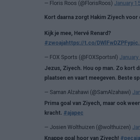
— Floris Roos (@FlorisRoos)
January 15
Kort daarna zorgt Hakim Ziyech voor 
Kijk je mee, Hervé Renard?
#zwoaja
https://t.co/DWlFwDZPFy
pic
— FOX Sports (@FOXSportsnl)
January 
Jezus, Ziyech. Hou op man. Zo kort dr
plaatsen en vaart meegeven. Beste sp
— Saman Alzahawi (@SamAlzahawi)
Jan
Prima goal van Ziyech, maar ook weer e
kracht.
#ajapec
— Josien Wolthuizen (@wolthuizen)
Jan
Knappe goal hoor van Ziyech!
#pecaj