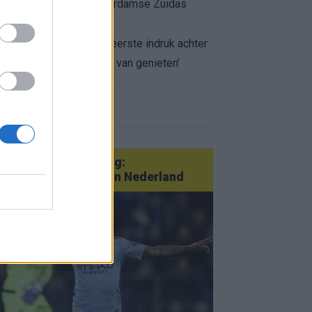
appartement op Amsterdamse Zuidas
Marcos Leonardo laat eerste indruk achter
bij Ajax: 'Hier gaan fans van genieten'
r nieuws
an Götze tot Sterling:
tatementtransfers in Nederland