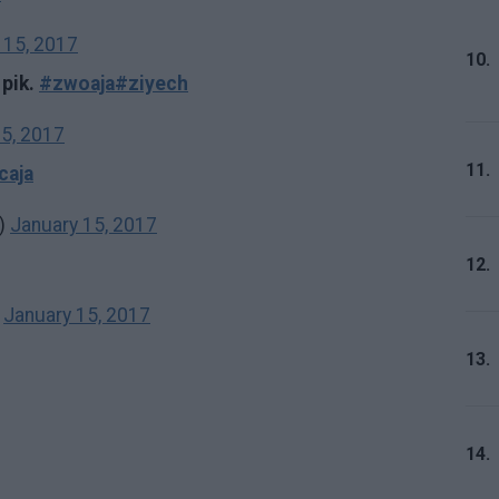
 15, 2017
10.
pik.
#zwoaja
#ziyech
15, 2017
11.
caja
l)
January 15, 2017
12.
)
January 15, 2017
13.
14.