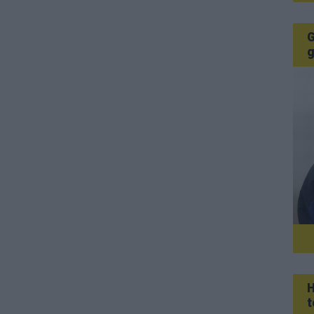
G
g
H
t