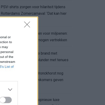
PSV-shirts zorgen voor hilariteit tijdens
Rotterdams Zomercarnaval: 'Dat kan hier
niet'
Feyenoord zet deur open voor miljoenen:
sonal or
Ueda en Hadj Moussa mogen vertrekken
ection to
ou may
 personal
Ajax helpt Burnley uit de brand met
out of the
afgeknipte sokken na blunder met tenues
 downstream
B’s List of
Feyenoord onder Van Bronckhorst nog
altijd ongeslagen: nieuwkomers geven
hoop
Hakim Ziyech verhuurt opnieuw luxe