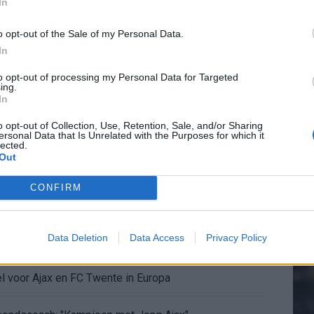
In
ermarkt blijft cruciaal
o opt-out of the Sale of my Personal Data.
In
20.
ft Europese geschiedenis
to opt-out of processing my Personal Data for Targeted
ing.
en begint in de basis bij FC Barcelona
In
Mee
o opt-out of Collection, Use, Retention, Sale, and/or Sharing
alent Abdellah Ouazane met Lionel Messi
ersonal Data that Is Unrelated with the Purposes for which it
lected.
Out
V
de ronde na ruime zege op Vojvodina
s
CONFIRM
voelens naar Ajax - Vojvodina
Data Deletion
Data Access
Privacy Policy
ael van der Vaart en Sylvie Meis door de jaren heen
el voor Ajax en FC Twente in Europa