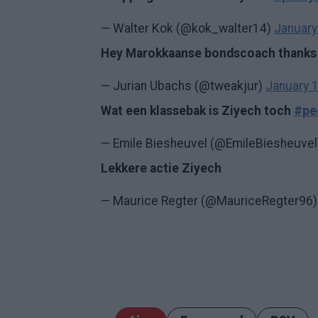
— Walter Kok (@kok_walter14)
January
Hey Marokkaanse bondscoach thanks 
— Jurian Ubachs (@tweakjur)
January 
Wat een klassebak is Ziyech toch
#pe
— Emile Biesheuvel (@EmileBiesheuve
Lekkere actie Ziyech
— Maurice Regter (@MauriceRegter96