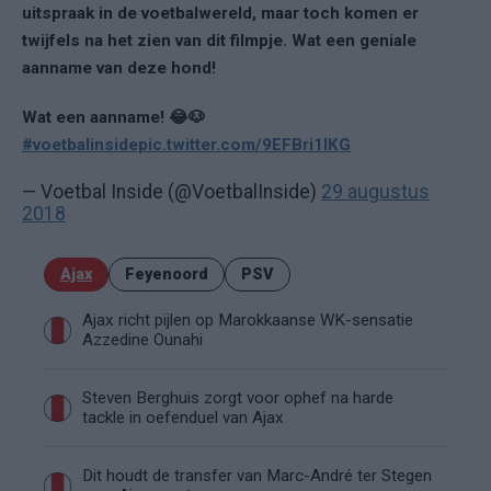
uitspraak in de voetbalwereld, maar toch komen er
twijfels na het zien van dit filmpje. Wat een geniale
aanname van deze hond!
Wat een aanname! 😂🐶
#voetbalinside
pic.twitter.com/9EFBri1IKG
— Voetbal Inside (@VoetbalInside)
29 augustus
2018
Ajax
Feyenoord
PSV
Ajax richt pijlen op Marokkaanse WK-sensatie
Azzedine Ounahi
Steven Berghuis zorgt voor ophef na harde
tackle in oefenduel van Ajax
Dit houdt de transfer van Marc-André ter Stegen