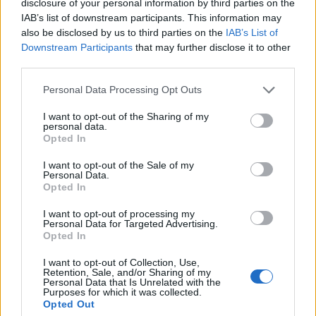
disclosure of your personal information by third parties on the
IAB’s list of downstream participants. This information may
De transferprioriteiten van Ajax worden steeds
also be disclosed by us to third parties on the
IAB’s List of
duidelijker
Downstream Participants
that may further disclose it to other
third parties.
Ajax begint voorbereiding met nederlaag: zo ziet
de route naar PEC eruit
Personal Data Processing Opt Outs
I want to opt-out of the Sharing of my
Zo overtuigde PSV Sven Mijnans en bleef Ajax
personal data.
met lege handen achter
Opted In
I want to opt-out of the Sale of my
Waarom steeds meer sleutelfiguren Ajax
Personal Data.
verlaten
Opted In
I want to opt-out of processing my
Personal Data for Targeted Advertising.
Steijn: ‘Bergwijn was niet mijn eerste keus als
Opted In
Ajax-aanvoerder’
I want to opt-out of Collection, Use,
Retention, Sale, and/or Sharing of my
Van Gaal-vertrek markeert einde van bestuurlijke
Personal Data that Is Unrelated with the
Ajax-fase
Purposes for which it was collected.
Opted Out