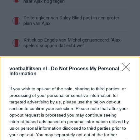
naar Ajax nog tegen
De terugkeer van Daley Blind past in een groter
plan van Ajax
Kritiek op Engels van Míchel genuanceerd: ‘Ajax-
spelers snappen dat echt wel’
De eerste Míchel-dagen bij Ajax: Blind coacht,
Gloukh krijgt standje en Ceballos wordt gebeld
voetbalflitsen.nl -
Do Not Process My Personal
Information
Steur kiest voor Newcastle na gemiste
If you wish to opt-out of the sale, sharing to third parties, or
duidelijkheid bij Ajax
processing of your personal or sensitive information for
targeted advertising by us, please use the below opt-out
section to confirm your selection. Please note that after your
Blind kan bij Ajax de speler naast Míchel worden
opt-out request is processed you may continue seeing
interest-based ads based on personal information utilized by
us or personal information disclosed to third parties prior to
“Twente was toen niet haalbaar”: Weghorst blikt
terug op Ajax-keuze
your opt-out. You may separately opt-out of the further