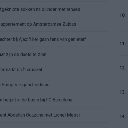
 afgeknipte sokken na blunder met tenues
10.
e appartement op Amsterdamse Zuidas
chter bij Ajax: 'Hier gaan fans van genieten'
11.
r zijn de duels te zien
12.
ermarkt blijft cruciaal
ft Europese geschiedenis
13.
en begint in de basis bij FC Barcelona
alent Abdellah Ouazane met Lionel Messi
14.