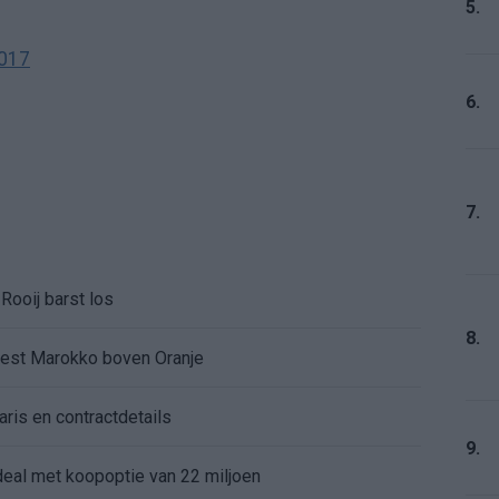
5.
2017
6.
7.
Rooij barst los
8.
kiest Marokko boven Oranje
aris en contractdetails
9.
rdeal met koopoptie van 22 miljoen