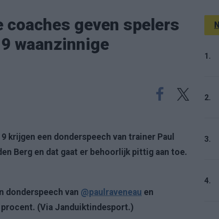
 coaches geven spelers
N
19 waanzinnige
1.
2.
9 krijgen een donderspeech van trainer Paul
3.
n Berg en dat gaat er behoorlijk pittig aan toe.
4.
een donderspeech van
@paulraveneau
en
procent. (Via Janduiktindesport.)