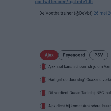
pic.twitter.com/tqsLmfe1Jh
— De Voetbaltrainer (@DeVbt)
26 mei 
Ajax
Feyenoord
PSV
Ajax ziet kans schoon: strijd om Van 
Hart gaf de doorslag': Ouazane ver
Dit verdient Dusan Tadic bij NEC: sal
Ajax dicht bij komst Arokodare: huu