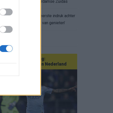
appartement op Amsterdamse Zuidas
Marcos Leonardo laat eerste indruk achter
bij Ajax: 'Hier gaan fans van genieten'
r nieuws
an Götze tot Sterling:
tatementtransfers in Nederland