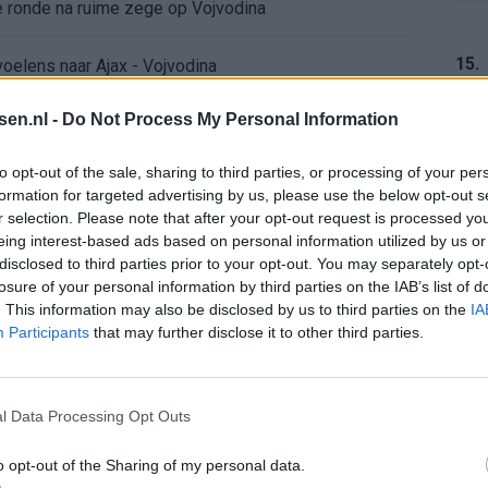
de ronde na ruime zege op Vojvodina
15.
voelens naar Ajax - Vojvodina
tsen.nl -
Do Not Process My Personal Information
ael van der Vaart en Sylvie Meis door de jaren heen
16.
to opt-out of the sale, sharing to third parties, or processing of your per
el voor Ajax en FC Twente in Europa
formation for targeted advertising by us, please use the below opt-out s
r selection. Please note that after your opt-out request is processed y
 bondscoach: "Kampioen met Jong Ajax"
eing interest-based ads based on personal information utilized by us or
17.
disclosed to third parties prior to your opt-out. You may separately opt-
losure of your personal information by third parties on the IAB’s list of
n schrijft geschiedenis met rode kaart in WK-finale
. This information may also be disclosed by us to third parties on the
IA
Participants
that may further disclose it to other third parties.
e League? Dit zijn de belangrijke data
18.
isie-terugkeer: NEC onderzoekt komst van Ajax-icoon
l Data Processing Opt Outs
o opt-out of the Sharing of my personal data.
19.