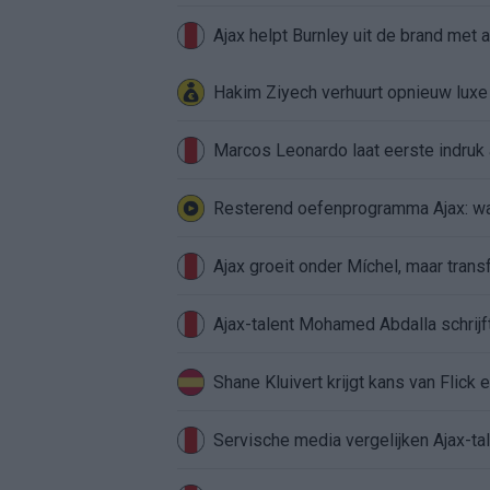
Ajax helpt Burnley uit de brand met
Hakim Ziyech verhuurt opnieuw lux
Marcos Leonardo laat eerste indruk a
Resterend oefenprogramma Ajax: waa
Ajax groeit onder Míchel, maar transf
Ajax-talent Mohamed Abdalla schrij
Shane Kluivert krijgt kans van Flick 
Servische media vergelijken Ajax-t