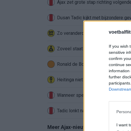
Ajax zet grote stap richting volgen
Dusan Tadic kijkt met bijzondere ge
voetbalfli
Zo veranderde de relatie tussen Raf
If you wish 
Zoveel staat er financieel op het sp
sensitive in
confirm you
Ronald de Boer noemt Reiziger als
continue se
information 
further disc
Heitinga niet langer alleen: Argentij
participants
Downstream 
Wanneer speelt Ajax in de Conferenc
Tadic lonkt naar verrassende Erediv
Persona
I want t
Meer Ajax-nieuws