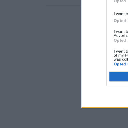
Opted 
I want t
Opted 
I want 
Advertis
Opted 
I want t
of my P
was col
Opted 