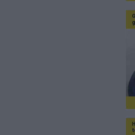
G
g
H
t