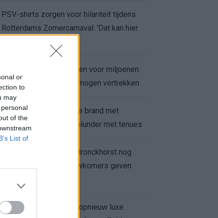
PSV-shirts zorgen voor hilariteit tijdens
Rotterdams Zomercarnaval: 'Dat kan hier
niet'
Feyenoord zet deur open voor miljoenen:
sonal or
Ueda en Hadj Moussa mogen vertrekken
ection to
ou may
 personal
Ajax helpt Burnley uit de brand met
out of the
afgeknipte sokken na blunder met tenues
 downstream
B’s List of
Feyenoord onder Van Bronckhorst nog
altijd ongeslagen: nieuwkomers geven
hoop
Hakim Ziyech verhuurt opnieuw luxe