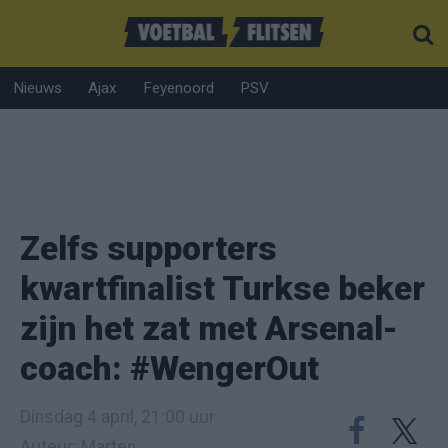
Nieuws
Ajax
Feyenoord
PSV
Zelfs supporters
kwartfinalist Turkse beker
zijn het zat met Arsenal-
coach: #WengerOut
Dinsdag 4 april, 21:00 uur
Auteur: Marten