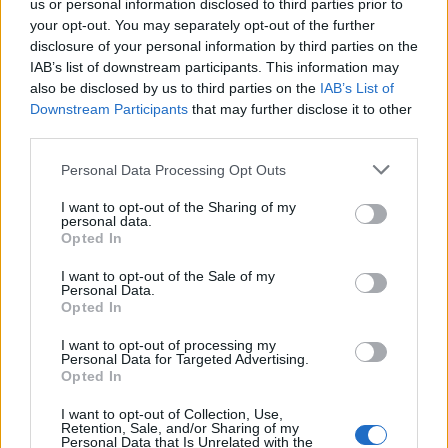
us or personal information disclosed to third parties prior to
your opt-out. You may separately opt-out of the further
disclosure of your personal information by third parties on the
“Twente was toen niet haalbaar”: Weghorst blikt
terug op Ajax-keuze
IAB’s list of downstream participants. This information may
also be disclosed by us to third parties on the
IAB’s List of
Downstream Participants
that may further disclose it to other
De transferprioriteiten van Ajax worden steeds
third parties.
duidelijker
Personal Data Processing Opt Outs
Ajax begint voorbereiding met nederlaag: zo ziet
I want to opt-out of the Sharing of my
de route naar PEC eruit
personal data.
Opted In
Zo overtuigde PSV Sven Mijnans en bleef Ajax
I want to opt-out of the Sale of my
met lege handen achter
Personal Data.
Opted In
Waarom steeds meer sleutelfiguren Ajax
I want to opt-out of processing my
verlaten
Personal Data for Targeted Advertising.
Opted In
Steijn: ‘Bergwijn was niet mijn eerste keus als
I want to opt-out of Collection, Use,
Ajax-aanvoerder’
Retention, Sale, and/or Sharing of my
Personal Data that Is Unrelated with the