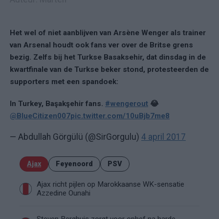
Het wel of niet aanblijven van Arsène Wenger als trainer
van Arsenal houdt ook fans ver over de Britse grens
bezig. Zelfs bij het Turkse Basaksehir, dat dinsdag in de
kwartfinale van de Turkse beker stond, protesteerden de
supporters met een spandoek:
In Turkey, Başakşehir fans.
#wengerout
😂
@BlueCitizen007
pic.twitter.com/10uBjb7me8
— Abdullah Görgülü (@SirGorgulu)
4 april 2017
Ajax
Feyenoord
PSV
Ajax richt pijlen op Marokkaanse WK-sensatie
Azzedine Ounahi