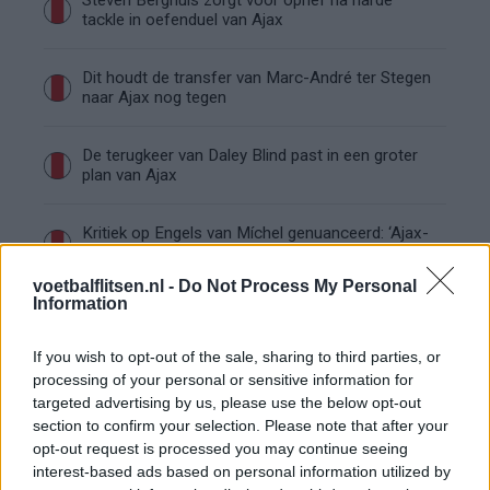
Steven Berghuis zorgt voor ophef na harde
tackle in oefenduel van Ajax
Dit houdt de transfer van Marc-André ter Stegen
naar Ajax nog tegen
De terugkeer van Daley Blind past in een groter
plan van Ajax
Kritiek op Engels van Míchel genuanceerd: ‘Ajax-
spelers snappen dat echt wel’
voetbalflitsen.nl -
Do Not Process My Personal
Information
De eerste Míchel-dagen bij Ajax: Blind coacht,
Gloukh krijgt standje en Ceballos wordt gebeld
If you wish to opt-out of the sale, sharing to third parties, or
processing of your personal or sensitive information for
Steur kiest voor Newcastle na gemiste
targeted advertising by us, please use the below opt-out
duidelijkheid bij Ajax
section to confirm your selection. Please note that after your
opt-out request is processed you may continue seeing
interest-based ads based on personal information utilized by
Blind kan bij Ajax de speler naast Míchel worden