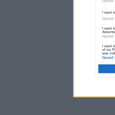
Opted 
I want t
Opted 
I want 
Advertis
Opted 
I want t
of my P
was col
Opted 