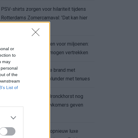
PSV-shirts zorgen voor hilariteit tijdens
Rotterdams Zomercarnaval: 'Dat kan hier
niet'
Feyenoord zet deur open voor miljoenen:
sonal or
Ueda en Hadj Moussa mogen vertrekken
ection to
ou may
 personal
Ajax helpt Burnley uit de brand met
out of the
afgeknipte sokken na blunder met tenues
 downstream
B’s List of
Feyenoord onder Van Bronckhorst nog
altijd ongeslagen: nieuwkomers geven
hoop
Hakim Ziyech verhuurt opnieuw luxe