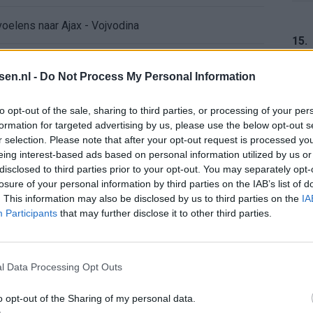
voelens naar Ajax - Vojvodina
15.
ael van der Vaart en Sylvie Meis door de jaren heen
tsen.nl -
Do Not Process My Personal Information
el voor Ajax en FC Twente in Europa
16.
to opt-out of the sale, sharing to third parties, or processing of your per
formation for targeted advertising by us, please use the below opt-out s
 bondscoach: "Kampioen met Jong Ajax"
r selection. Please note that after your opt-out request is processed y
eing interest-based ads based on personal information utilized by us or
17.
disclosed to third parties prior to your opt-out. You may separately opt-
n schrijft geschiedenis met rode kaart in WK-finale
losure of your personal information by third parties on the IAB’s list of
. This information may also be disclosed by us to third parties on the
IA
e League? Dit zijn de belangrijke data
Participants
that may further disclose it to other third parties.
18.
isie-terugkeer: NEC onderzoekt komst van Ajax-icoon
l Data Processing Opt Outs
o opt-out of the Sharing of my personal data.
19.