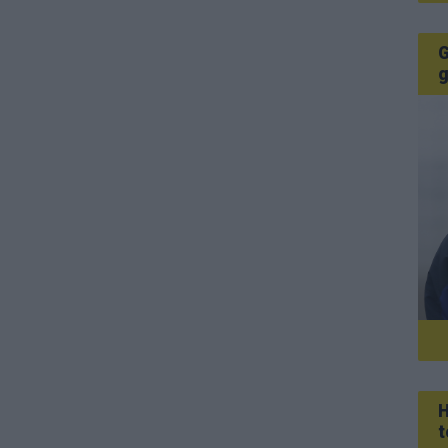
G
g
H
t