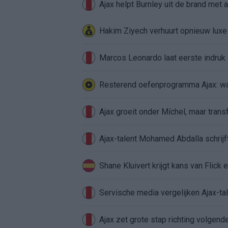
Ajax helpt Burnley uit de brand met
Hakim Ziyech verhuurt opnieuw lux
Marcos Leonardo laat eerste indruk a
Resterend oefenprogramma Ajax: waa
Ajax groeit onder Míchel, maar transf
Ajax-talent Mohamed Abdalla schrij
Shane Kluivert krijgt kans van Flick 
Servische media vergelijken Ajax-t
Ajax zet grote stap richting volgen