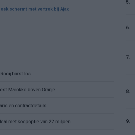
5.
ek schermt met vertrek bij Ajax
6.
7.
Rooij barst los
kiest Marokko boven Oranje
8.
aris en contractdetails
9.
rdeal met koopoptie van 22 miljoen