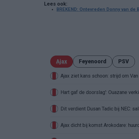
Lees ook:
BREKEND: Ontevreden Donny van de Be
Ajax
Feyenoord
PSV
Ajax ziet kans schoon: strijd om Van 
Hart gaf de doorslag': Ouazane ver
Dit verdient Dusan Tadic bij NEC: sal
Ajax dicht bij komst Arokodare: huu