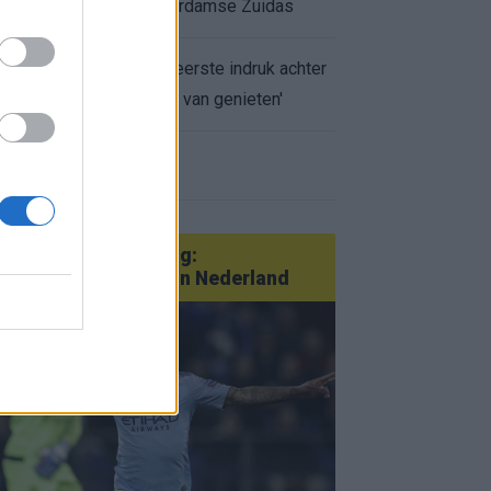
appartement op Amsterdamse Zuidas
Marcos Leonardo laat eerste indruk achter
bij Ajax: 'Hier gaan fans van genieten'
r nieuws
an Götze tot Sterling:
tatementtransfers in Nederland