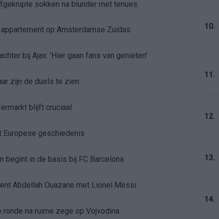
 afgeknipte sokken na blunder met tenues
10.
e appartement op Amsterdamse Zuidas
chter bij Ajax: 'Hier gaan fans van genieten'
11.
r zijn de duels te zien
ermarkt blijft cruciaal
12.
ft Europese geschiedenis
13.
en begint in de basis bij FC Barcelona
alent Abdellah Ouazane met Lionel Messi
14.
de ronde na ruime zege op Vojvodina