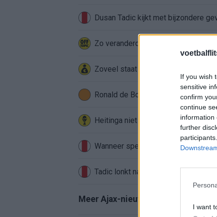
Dusan Tadic kijkt met bijzondere ge
Zo veranderde de relatie tussen Raf
voetbalfli
Zoveel staat er financieel op het sp
If you wish 
sensitive in
Ronald de Boer noemt Reiziger als
confirm you
continue se
information 
Heitinga niet langer alleen: Argentij
further disc
participants
Wanneer speelt Ajax in de Conferenc
Downstream 
Tadic lonkt naar verrassende Erediv
Persona
Meer Ajax-nieuws
I want t