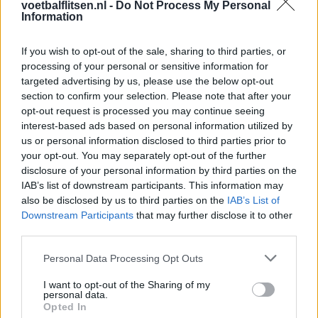
voetbalflitsen.nl -
Do Not Process My Personal
Information
Feyenoord zet deur open voor miljoenen: Ueda
en Hadj Moussa mogen vertrekken
If you wish to opt-out of the sale, sharing to third parties, or
processing of your personal or sensitive information for
Feyenoord sluit voorbereiding bijna af: dit staat
targeted advertising by us, please use the below opt-out
er nog op het programma
section to confirm your selection. Please note that after your
opt-out request is processed you may continue seeing
interest-based ads based on personal information utilized by
Shaqueel van Persie ontkracht geruchten over
us or personal information disclosed to third parties prior to
keuze voor Marokko
your opt-out. You may separately opt-out of the further
disclosure of your personal information by third parties on the
Brengt Sporting Portugal Feyenoord in de
IAB’s list of downstream participants. This information may
problemen rond Hadj Moussa?
also be disclosed by us to third parties on the
IAB’s List of
Downstream Participants
that may further disclose it to other
Van droomtransfer tot contractontbinding: het
third parties.
Feyenoord-verhaal van Calvin Stengs
Personal Data Processing Opt Outs
'Hij is weer gewoon mijn vader': Shaqueel
I want to opt-out of the Sharing of my
openhartig over Robin van Persie
personal data.
Opted In