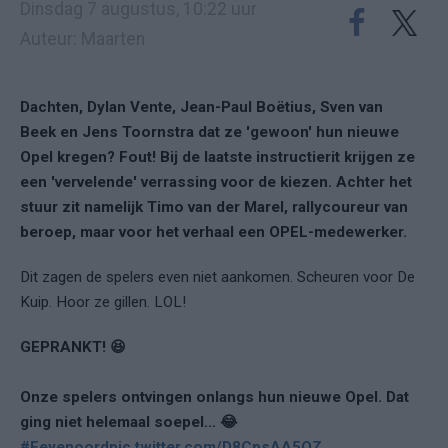
Dinsdag 7 augustus, 10:22 uur
Auteur: Maarten
Dachten, Dylan Vente, Jean-Paul Boëtius, Sven van
Beek en Jens Toornstra dat ze 'gewoon' hun nieuwe
Opel kregen? Fout! Bij de laatste instructierit krijgen ze
een 'vervelende' verrassing voor de kiezen. Achter het
stuur zit namelijk Timo van der Marel, rallycoureur van
beroep, maar voor het verhaal een OPEL-medewerker.
Dit zagen de spelers even niet aankomen. Scheuren voor De
Kuip. Hoor ze gillen. LOL!
GEPRANKT! 😆
Onze spelers ontvingen onlangs hun nieuwe Opel. Dat
ging niet helemaal soepel… 😂
#Feyenoord
pic.twitter.com/D8CpsAA5OZ