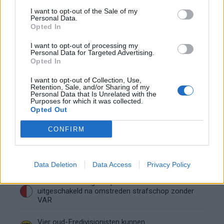
Lille geeft niet op na afwijzing: komt er nieuw
I want to opt-out of the Sale of my
bod op Gjivai Zechiël?
Personal Data.
Opted In
Been blikt terug op historische afstraffing: "Die
I want to opt-out of processing my
Personal Data for Targeted Advertising.
schaamte voel ik nog altijd"
Opted In
Calvin Stengs opnieuw vader: bijzonder nieuws in
I want to opt-out of Collection, Use,
Retention, Sale, and/or Sharing of my
onzekere transferzomer
Personal Data that Is Unrelated with the
Purposes for which it was collected.
Opted Out
Zoë Livay raakt draad kwijt tijdens open dag
Feyenoord na storing met autocue
CONFIRM
Wanneer is de loting voor de Champions
League? PSV en Feyenoord weten dan hun
tegenstanders
Data Deletion
Data Access
Privacy Policy
Conference League-ophef: Hamrun
uitgeschakeld na omstreden strafschop zonder
VAR
Vier oud-Eredivisionisten kunnen