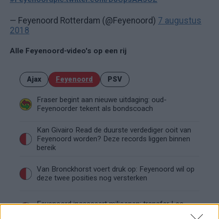
— Feyenoord Rotterdam (@Feyenoord)
7 augustus
2018
Alle Feyenoord-video's op een rij
Ajax
Feyenoord
PSV
Fraser begint aan nieuwe uitdaging: oud-
Feyenoorder tekent als bondscoach
Kan Givairo Read de duurste verdediger ooit van
Feyenoord worden? Deze records liggen binnen
bereik
Van Bronckhorst voert druk op: Feyenoord wil op
deze twee posities nog versterken
Feyenoord incasseert miljoenen: transfer Leo
Sauer naar Stuttgart bijna rond