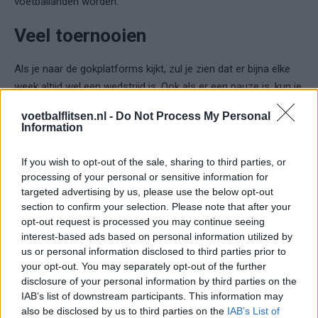
voetballanden worden.
Veel toernooien
Als je naar de gokplatforms kijkt, zul je zien dat er bijna elke
week altijd wel een wedstrijd is. Ook als er een pauze is, kun je
nog steeds wedden op de wedstrijden tussen de nationale
voetbalflitsen.nl -
Do Not Process My Personal
teams. Voetbaltoernooien zijn altijd aanwezig en zelfs als je
Information
gewoon fan bent van de Big Five, moet je ook de rest van de
wereld eens proberen, want er zijn competities in bijna elk
If you wish to opt-out of the sale, sharing to third parties, or
land. Nederlanders gokken dan ook graag op de Eredivisie!
processing of your personal or sensitive information for
targeted advertising by us, please use the below opt-out
section to confirm your selection. Please note that after your
Dit zijn slechts enkele van de redenen waarom voetbal zo'n
opt-out request is processed you may continue seeing
populaire sport is om op te wedden. Je kunt dit doen op tig
interest-based ads based on personal information utilized by
goksites, dus het is belangrijk om ze met elkaar te vergelijken.
us or personal information disclosed to third parties prior to
Alleen zo kun je het beste online casino kiezen voor je
your opt-out. You may separately opt-out of the further
weddenschappen op voetbalwedstrijden in het nieuwe
disclosure of your personal information by third parties on the
seizoen.
IAB’s list of downstream participants. This information may
also be disclosed by us to third parties on the
IAB’s List of