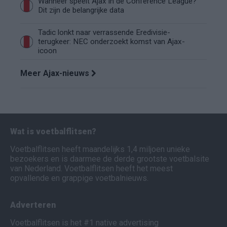
Wanneer speelt Ajax in de Conference League?
Dit zijn de belangrijke data
Tadic lonkt naar verrassende Eredivisie-
terugkeer: NEC onderzoekt komst van Ajax-
icoon
Meer Ajax-nieuws
Wat is voetbalflitsen?
Voetbalflitsen heeft maandelijks 1,4 miljoen unieke
bezoekers en is daarmee de derde grootste voetbalsite
van Nederland. Voetbalflitsen heeft het meest
opvallende en grappige voetbalnieuws.
Adverteren
Voetbalflitsen is het #1 native advertising