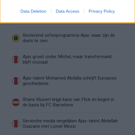
Data Deletion
Data Access
Privacy Policy
Marcos Leonardo laat eerste indruk achter bij
Ajax: 'Hier gaan fans van genieten'
Resterend oefenprogramma Ajax: waar zijn de
duels te zien
Ajax groeit onder Míchel, maar transfermarkt
blijft cruciaal
Ajax-talent Mohamed Abdalla schrijft Europese
geschiedenis
Shane Kluivert krijgt kans van Flick en begint in
de basis bij FC Barcelona
Servische media vergelijken Ajax-talent Abdellah
Ouazane met Lionel Messi