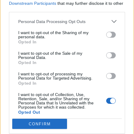
Downstream Participants
that may further disclose it to other
Ajax
Feyenoord
PSV
third parties.
Ajax ziet kans schoon: strijd om Van Rooij barst
Personal Data Processing Opt Outs
los
I want to opt-out of the Sharing of my
personal data.
Hart gaf de doorslag': Ouazane verkiest Marokko
Opted In
boven Oranje
I want to opt-out of the Sale of my
Personal Data.
Opted In
Dit verdient Dusan Tadic bij NEC: salaris en
contractdetails
I want to opt-out of processing my
Personal Data for Targeted Advertising.
Opted In
Ajax dicht bij komst Arokodare: huurdeal met
koopoptie van 22 miljoen
I want to opt-out of Collection, Use,
Retention, Sale, and/or Sharing of my
Personal Data that Is Unrelated with the
Ajax helpt Burnley uit de brand met afgeknipte
Purposes for which it was collected.
sokken na blunder met tenues
Opted Out
CONFIRM
Hakim Ziyech verhuurt opnieuw luxe
appartement op Amsterdamse Zuidas