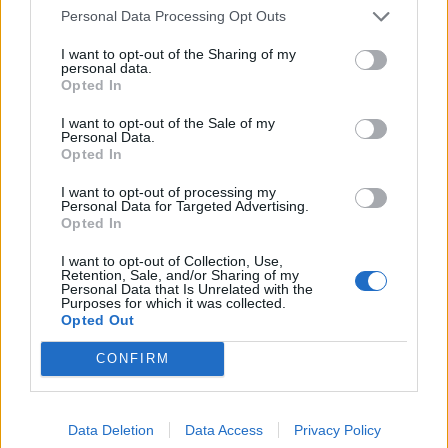
Resterend oefenprogramma Ajax: waar zijn de
Personal Data Processing Opt Outs
duels te zien
I want to opt-out of the Sharing of my
personal data.
Ajax groeit onder Míchel, maar transfermarkt
Opted In
blijft cruciaal
I want to opt-out of the Sale of my
Personal Data.
Ajax-talent Mohamed Abdalla schrijft Europese
Opted In
geschiedenis
I want to opt-out of processing my
Personal Data for Targeted Advertising.
Shane Kluivert krijgt kans van Flick en begint in
Opted In
de basis bij FC Barcelona
I want to opt-out of Collection, Use,
Retention, Sale, and/or Sharing of my
Personal Data that Is Unrelated with the
Servische media vergelijken Ajax-talent Abdellah
Purposes for which it was collected.
Ouazane met Lionel Messi
Opted Out
CONFIRM
Ajax zet grote stap richting volgende ronde na
ruime zege op Vojvodina
Data Deletion
Data Access
Privacy Policy
Dusan Tadic kijkt met bijzondere gevoelens naar