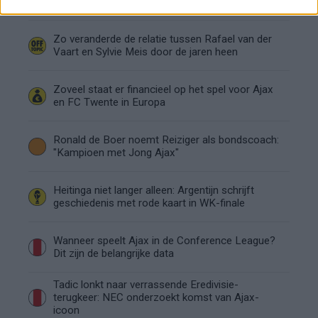
Ajax - Vojvodina
Zo veranderde de relatie tussen Rafael van der
Vaart en Sylvie Meis door de jaren heen
Zoveel staat er financieel op het spel voor Ajax
en FC Twente in Europa
Ronald de Boer noemt Reiziger als bondscoach:
"Kampioen met Jong Ajax"
Heitinga niet langer alleen: Argentijn schrijft
geschiedenis met rode kaart in WK-finale
Wanneer speelt Ajax in de Conference League?
Dit zijn de belangrijke data
Tadic lonkt naar verrassende Eredivisie-
terugkeer: NEC onderzoekt komst van Ajax-
icoon