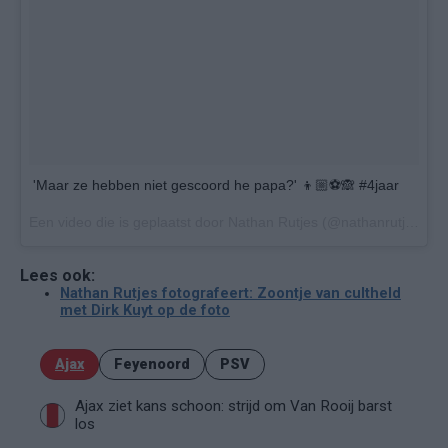
'Maar ze hebben niet gescoord he papa?' 👦🏼⚽️🙈 #4jaar
Een video die is geplaatst door Nathan Rutjes (@nathanrutjes) op
Lees ook:
Nathan Rutjes fotografeert: Zoontje van cultheld
met Dirk Kuyt op de foto
Ajax
Feyenoord
PSV
Ajax ziet kans schoon: strijd om Van Rooij barst
los