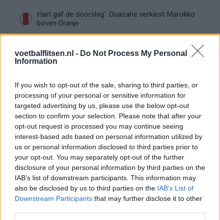
Hart gaf de doorslag': Ouazane verkiest Marokko
boven Oranje
Dit verdient Dusan Tadic bij NEC: salaris en
voetbalflitsen.nl -
Do Not Process My Personal
contractdetails
Information
Ajax dicht bij komst Arokodare: huurdeal met
If you wish to opt-out of the sale, sharing to third parties, or
koopoptie van 22 miljoen
processing of your personal or sensitive information for
targeted advertising by us, please use the below opt-out
section to confirm your selection. Please note that after your
Ajax helpt Burnley uit de brand met afgeknipte
opt-out request is processed you may continue seeing
sokken na blunder met tenues
interest-based ads based on personal information utilized by
us or personal information disclosed to third parties prior to
Hakim Ziyech verhuurt opnieuw luxe
your opt-out. You may separately opt-out of the further
appartement op Amsterdamse Zuidas
disclosure of your personal information by third parties on the
IAB’s list of downstream participants. This information may
Marcos Leonardo laat eerste indruk achter bij
also be disclosed by us to third parties on the
IAB’s List of
Ajax: 'Hier gaan fans van genieten'
Downstream Participants
that may further disclose it to other
third parties.