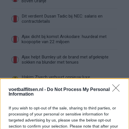
boven Oranje
Dit verdient Dusan Tadic bij NEC: salaris en
contractdetails
Ajax dicht bij komst Arokodare: huurdeal met
koopoptie van 22 miljoen
Ajax helpt Burnley uit de brand met afgeknipte
sokken na blunder met tenues
Hakim Ziyech verhuurt opnieuw luxe
appartement op Amsterdamse Zuidas
voetbalflitsen.nl -
Do Not Process My Personal
Information
Marcos Leonardo laat eerste indruk achter bij
Ajax: 'Hier gaan fans van genieten'
If you wish to opt-out of the sale, sharing to third parties, or
processing of your personal or sensitive information for
Resterend oefenprogramma Ajax: waar zijn de
targeted advertising by us, please use the below opt-out
duels te zien
section to confirm your selection. Please note that after your