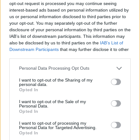
opt-out request is processed you may continue seeing
interest-based ads based on personal information utilized by
Ajax groeit onder Míchel, maar transfermarkt
blijft cruciaal
us or personal information disclosed to third parties prior to
your opt-out. You may separately opt-out of the further
disclosure of your personal information by third parties on the
Ajax-talent Mohamed Abdalla schrijft Europese
IAB’s list of downstream participants. This information may
geschiedenis
also be disclosed by us to third parties on the
IAB’s List of
Downstream Participants
that may further disclose it to other
Shane Kluivert krijgt kans van Flick en begint in
third parties.
de basis bij FC Barcelona
Personal Data Processing Opt Outs
Servische media vergelijken Ajax-talent Abdellah
I want to opt-out of the Sharing of my
Ouazane met Lionel Messi
personal data.
Opted In
Ajax zet grote stap richting volgende ronde na
I want to opt-out of the Sale of my
ruime zege op Vojvodina
Personal Data.
Opted In
Dusan Tadic kijkt met bijzondere gevoelens naar
I want to opt-out of processing my
Ajax - Vojvodina
Personal Data for Targeted Advertising.
Opted In