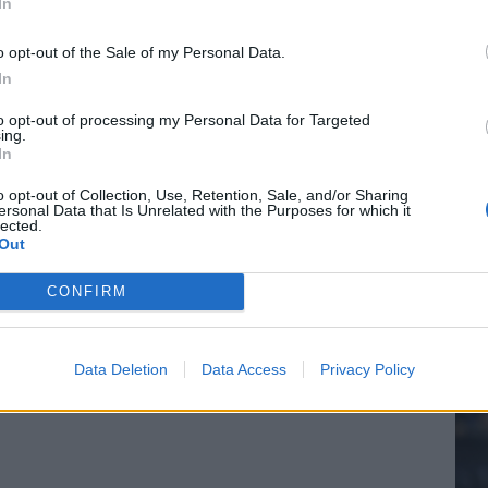
In
 bondscoach: "Kampioen met Jong Ajax"
o opt-out of the Sale of my Personal Data.
n schrijft geschiedenis met rode kaart in WK-finale
In
20.
to opt-out of processing my Personal Data for Targeted
e League? Dit zijn de belangrijke data
ing.
In
Mee
isie-terugkeer: NEC onderzoekt komst van Ajax-icoon
o opt-out of Collection, Use, Retention, Sale, and/or Sharing
ersonal Data that Is Unrelated with the Purposes for which it
lected.
Out
V
s
CONFIRM
Data Deletion
Data Access
Privacy Policy