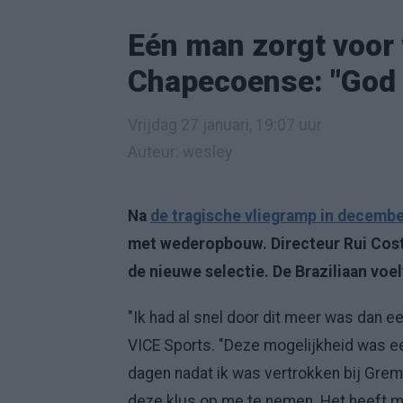
Eén man zorgt voor
Chapecoense: "God w
Vrijdag 27 januari, 19:07 uur
Auteur: wesley
Na
de tragische vliegramp in decemb
met wederopbouw. Directeur Rui Cost
de nieuwe selectie. De Braziliaan voel
"Ik had al snel door dit meer was dan e
VICE Sports. "Deze mogelijkheid was ee
dagen nadat ik was vertrokken bij Gre
deze klus op me te nemen. Het heeft m