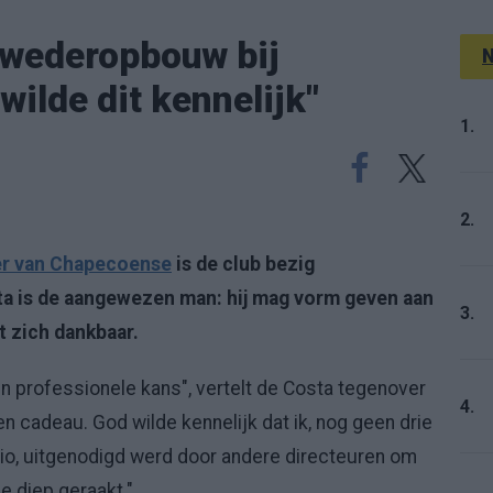
 wederopbouw bij
N
ilde dit kennelijk"
1.
2.
er van Chapecoense
is de club bezig
a is de aangewezen man: hij mag vorm geven aan
3.
t zich dankbaar.
en professionele kans", vertelt de Costa tegenover
4.
n cadeau. God wilde kennelijk dat ik, nog geen drie
mio, uitgenodigd werd door andere directeuren om
e diep geraakt."