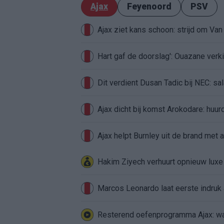
Ajax
Feyenoord
PSV
Ajax ziet kans schoon: strijd om Van 
Hart gaf de doorslag': Ouazane ver
Dit verdient Dusan Tadic bij NEC: sal
Ajax dicht bij komst Arokodare: huu
Ajax helpt Burnley uit de brand met
Hakim Ziyech verhuurt opnieuw lux
Marcos Leonardo laat eerste indruk a
Resterend oefenprogramma Ajax: waa