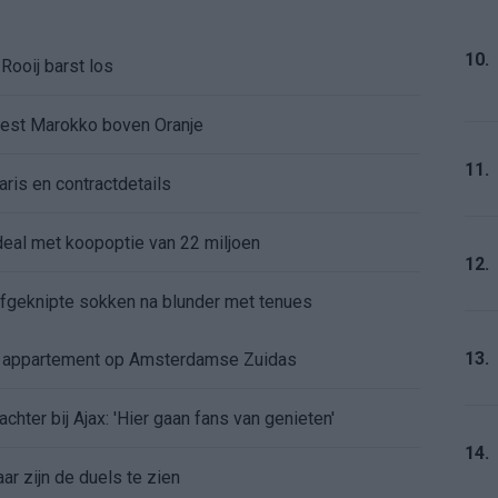
10.
Rooij barst los
kiest Marokko boven Oranje
11.
aris en contractdetails
rdeal met koopoptie van 22 miljoen
12.
 afgeknipte sokken na blunder met tenues
13.
e appartement op Amsterdamse Zuidas
chter bij Ajax: 'Hier gaan fans van genieten'
14.
r zijn de duels te zien