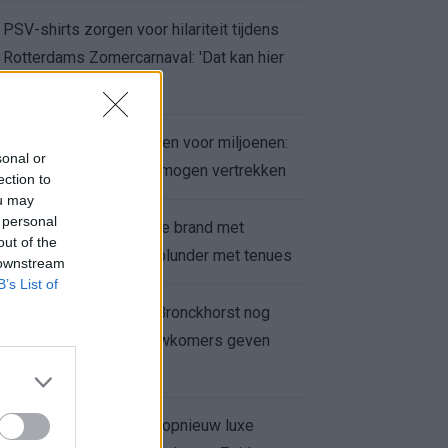
PSV-shirts zorgen voor hilariteit tijdens
Rotterdams Zomercarnaval: 'Dat kan hier
niet'
Feyenoord zet deur open voor miljoenen:
sonal or
Ueda en Hadj Moussa mogen vertrekken
ection to
ou may
 personal
Ajax helpt Burnley uit de brand met
out of the
afgeknipte sokken na blunder met tenues
 downstream
B’s List of
Feyenoord onder Van Bronckhorst nog
altijd ongeslagen: nieuwkomers geven
hoop
Hakim Ziyech verhuurt opnieuw luxe