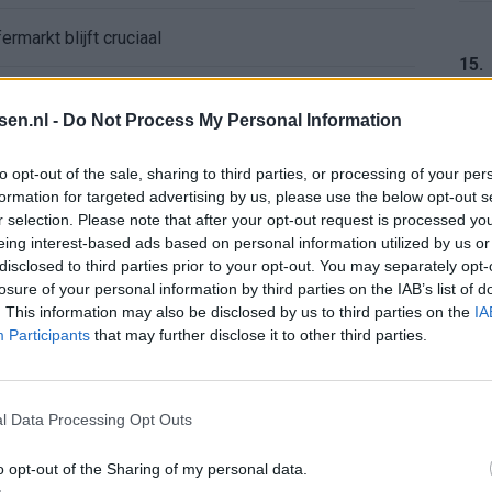
ermarkt blijft cruciaal
15.
ft Europese geschiedenis
tsen.nl -
Do Not Process My Personal Information
en begint in de basis bij FC Barcelona
16.
to opt-out of the sale, sharing to third parties, or processing of your per
formation for targeted advertising by us, please use the below opt-out s
alent Abdellah Ouazane met Lionel Messi
r selection. Please note that after your opt-out request is processed y
eing interest-based ads based on personal information utilized by us or
17.
disclosed to third parties prior to your opt-out. You may separately opt-
de ronde na ruime zege op Vojvodina
losure of your personal information by third parties on the IAB’s list of
. This information may also be disclosed by us to third parties on the
IA
voelens naar Ajax - Vojvodina
Participants
that may further disclose it to other third parties.
18.
ael van der Vaart en Sylvie Meis door de jaren heen
l Data Processing Opt Outs
el voor Ajax en FC Twente in Europa
o opt-out of the Sharing of my personal data.
19.