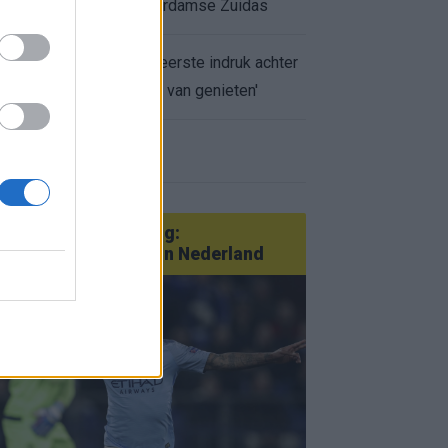
appartement op Amsterdamse Zuidas
Marcos Leonardo laat eerste indruk achter
bij Ajax: 'Hier gaan fans van genieten'
r nieuws
an Götze tot Sterling:
tatementtransfers in Nederland