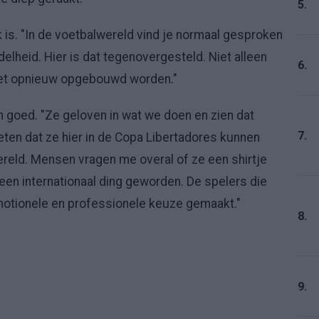
5.
 is. "In de voetbalwereld vind je normaal gesproken
jdelheid. Hier is dat tegenovergesteld. Niet alleen
6.
oet opnieuw opgebouwd worden."
 goed. "Ze geloven in wat we doen en zien dat
7.
ten dat ze hier in de Copa Libertadores kunnen
ereld. Mensen vragen me overal of ze een shirtje
een internationaal ding geworden. De spelers die
emotionele en professionele keuze gemaakt."
8.
9.