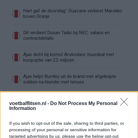
Hart gaf de doorslag': Ouazane verkiest Marokko
boven Oranje
Dit verdient Dusan Tadic bij NEC: salaris en
contractdetails
Ajax dicht bij komst Arokodare: huurdeal met
koopoptie van 22 miljoen
Ajax helpt Burnley uit de brand met afgeknipte
sokken na blunder met tenues
Hakim Ziyech verhuurt opnieuw luxe
voetbalflitsen.nl -
Do Not Process My Personal
appartement op Amsterdamse Zuidas
Information
Marcos Leonardo laat eerste indruk achter bij
If you wish to opt-out of the sale, sharing to third parties, or
Ajax: 'Hier gaan fans van genieten'
processing of your personal or sensitive information for
targeted advertising by us, please use the below opt-out