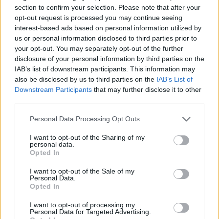
Resterend oefenprogramma Ajax: waar zijn de
section to confirm your selection. Please note that after your
duels te zien
opt-out request is processed you may continue seeing
interest-based ads based on personal information utilized by
us or personal information disclosed to third parties prior to
Ajax groeit onder Míchel, maar transfermarkt
your opt-out. You may separately opt-out of the further
blijft cruciaal
disclosure of your personal information by third parties on the
IAB’s list of downstream participants. This information may
Ajax-talent Mohamed Abdalla schrijft Europese
also be disclosed by us to third parties on the
IAB’s List of
geschiedenis
Downstream Participants
that may further disclose it to other
third parties.
Shane Kluivert krijgt kans van Flick en begint in
de basis bij FC Barcelona
Personal Data Processing Opt Outs
I want to opt-out of the Sharing of my
personal data.
Servische media vergelijken Ajax-talent Abdellah
Opted In
Ouazane met Lionel Messi
I want to opt-out of the Sale of my
Personal Data.
Ajax zet grote stap richting volgende ronde na
Opted In
ruime zege op Vojvodina
I want to opt-out of processing my
Personal Data for Targeted Advertising.
Dusan Tadic kijkt met bijzondere gevoelens naar