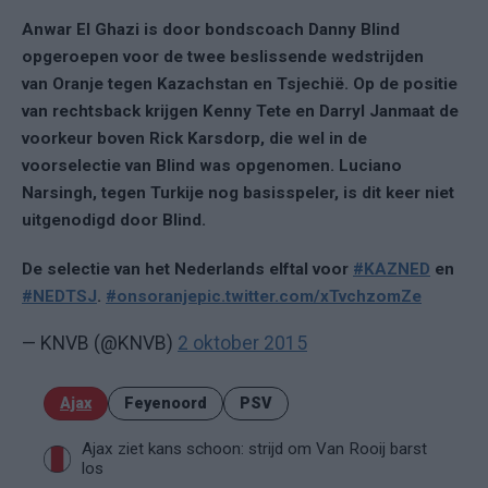
Anwar El Ghazi is door bondscoach Danny Blind
opgeroepen voor de twee beslissende wedstrijden
van Oranje tegen Kazachstan en Tsjechië. Op de positie
van rechtsback krijgen Kenny Tete en Darryl Janmaat de
voorkeur boven Rick Karsdorp, die wel in de
voorselectie van Blind was opgenomen. Luciano
Narsingh, tegen Turkije nog basisspeler, is dit keer niet
uitgenodigd door Blind.
De selectie van het Nederlands elftal voor
#KAZNED
en
#NEDTSJ
.
#onsoranje
pic.twitter.com/xTvchzomZe
— KNVB (@KNVB)
2 oktober 2015
Ajax
Feyenoord
PSV
Ajax ziet kans schoon: strijd om Van Rooij barst
los