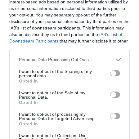
interest-based ads based on personal information utilized by
us or personal information disclosed to third parties prior to
Blind kan bij Ajax de speler naast Míchel worden
your opt-out. You may separately opt-out of the further
disclosure of your personal information by third parties on the
IAB’s list of downstream participants. This information may
“Twente was toen niet haalbaar”: Weghorst blikt
terug op Ajax-keuze
also be disclosed by us to third parties on the
IAB’s List of
Downstream Participants
that may further disclose it to other
third parties.
De transferprioriteiten van Ajax worden steeds
duidelijker
Personal Data Processing Opt Outs
I want to opt-out of the Sharing of my
Ajax begint voorbereiding met nederlaag: zo ziet
personal data.
de route naar PEC eruit
Opted In
I want to opt-out of the Sale of my
Zo overtuigde PSV Sven Mijnans en bleef Ajax
Personal Data.
met lege handen achter
Opted In
I want to opt-out of processing my
Waarom steeds meer sleutelfiguren Ajax
Personal Data for Targeted Advertising.
verlaten
Opted In
I want to opt-out of Collection, Use,