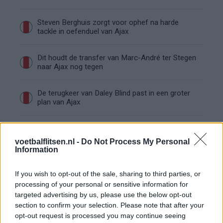
Steven Berghuis zorgt voor ophef na harde
tackle in oefenduel van Ajax
Dit houdt de transfer van Marc-André ter Stegen
naar Ajax nog tegen
De terugkeer van Daley Blind past in een groter
plan van Ajax
Kritiek op Engels van Míchel genuanceerd: ‘Ajax-
spelers snappen dat echt wel’
voetbalflitsen.nl -
Do Not Process My Personal
Information
De eerste Míchel-dagen bij Ajax: Blind coacht,
Gloukh krijgt standje en Ceballos wordt gebeld
If you wish to opt-out of the sale, sharing to third parties, or
processing of your personal or sensitive information for
targeted advertising by us, please use the below opt-out
Steur kiest voor Newcastle na gemiste
section to confirm your selection. Please note that after your
duidelijkheid bij Ajax
opt-out request is processed you may continue seeing