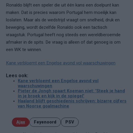
Ronaldo blijft een speler die uit één kans een doelpunt kan
maken. Dat is precies waarom Portugal hem moeilijk kan
loslaten. Maar als de wedstrijd vraagt om snelheid, druk en
beweging, wordt dezelfde Ronaldo ook een tactisch
vraagstuk. Portugal heeft nog steeds een wereldberoemde
afmaker in de spits. De vraag is alleen of dat genoeg is om
een WK te winnen.
Kane verbloemt een Engelse avond vol waarschuwingen
Lees ook:
Kane verbloemt een Engelse avond vol
waarschuwingen
Pieter de Jongh spaart Koeman niet: 'Steek je hand
in je broek en kijk in de spiegel'
Haaland blijft geschiedenis schrijven: bizarre cijfers
van Noorse goalmachine
Ajax
Feyenoord
PSV