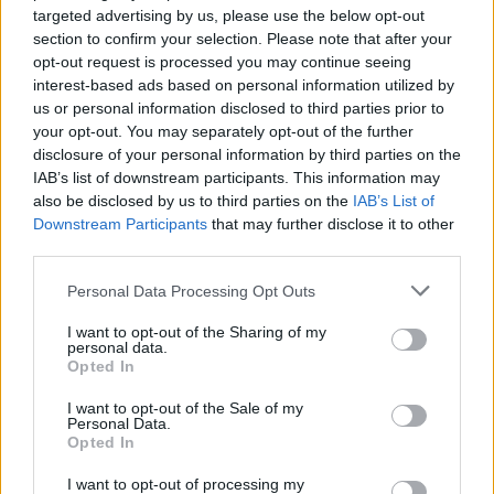
targeted advertising by us, please use the below opt-out
blijft. Bij Ronaldo ligt dat anders. Hij levert minder druk zonder
section to confirm your selection. Please note that after your
bal, maar biedt ook minder explosiviteit in de counter dan
opt-out request is processed you may continue seeing
vroeger. Daardoor krijgt Portugal niet altijd genoeg terug voor
interest-based ads based on personal information utilized by
de ruimte die het hem tactisch geeft.
us or personal information disclosed to third parties prior to
your opt-out. You may separately opt-out of the further
De Ronaldo-circus blijft
disclosure of your personal information by third parties on the
IAB’s list of downstream participants. This information may
meespelen
also be disclosed by us to third parties on the
IAB’s List of
Downstream Participants
that may further disclose it to other
Daar komt bij dat Ronaldo groter is dan bijna iedere speler op
third parties.
dit WK. Zijn status, records en enorme achterban zorgen
Personal Data Processing Opt Outs
ervoor dat de discussie nooit alleen sportief is. Na mindere
wedstrijden verschuift de aandacht snel naar de vraag of zijn
I want to opt-out of the Sharing of my
personal data.
ploeggenoten hem wel genoeg bedienen. Bruno Fernandes,
Opted In
João Neves en Vitinha kregen online al veel kritiek van
I want to opt-out of the Sale of my
Ronaldo-fans. Dat laat zien hoe groot zijn invloed nog altijd is.
Personal Data.
Opted In
Roberto Martínez lijkt ondertussen volledig achter hem te
I want to opt-out of processing my
staan. De bondscoach zei eerder dat Ronaldo niet vervangen