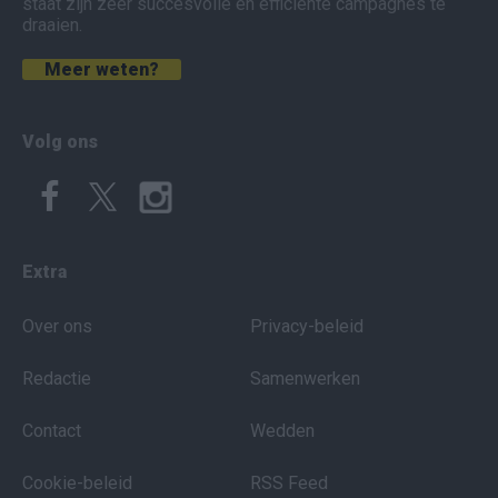
staat zijn zeer succesvolle en efficiënte campagnes te
draaien.
Meer weten?
Volg ons
Extra
Over ons
Privacy-beleid
Redactie
Samenwerken
Contact
Wedden
Cookie-beleid
RSS Feed