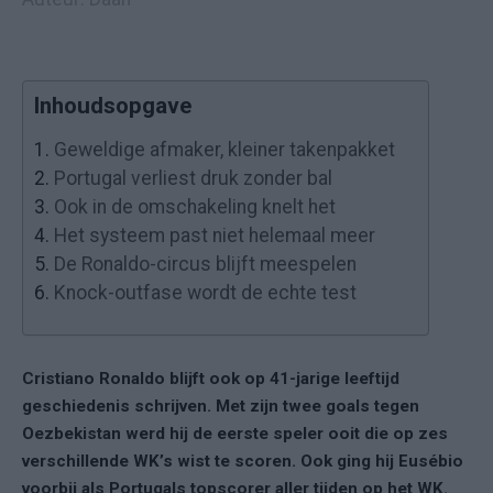
Inhoudsopgave
1.
Geweldige afmaker, kleiner takenpakket
2.
Portugal verliest druk zonder bal
3.
Ook in de omschakeling knelt het
4.
Het systeem past niet helemaal meer
5.
De Ronaldo-circus blijft meespelen
6.
Knock-outfase wordt de echte test
Cristiano Ronaldo blijft ook op 41-jarige leeftijd
geschiedenis schrijven. Met zijn twee goals tegen
Oezbekistan werd hij de eerste speler ooit die op zes
verschillende WK’s wist te scoren. Ook ging hij Eusébio
voorbij als Portugals topscorer aller tijden op het WK.