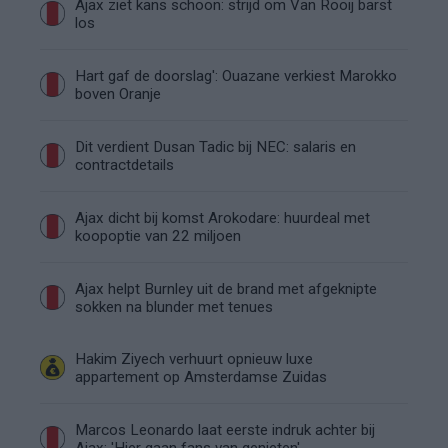
Ajax ziet kans schoon: strijd om Van Rooij barst
los
Hart gaf de doorslag': Ouazane verkiest Marokko
boven Oranje
Dit verdient Dusan Tadic bij NEC: salaris en
contractdetails
Ajax dicht bij komst Arokodare: huurdeal met
koopoptie van 22 miljoen
Ajax helpt Burnley uit de brand met afgeknipte
sokken na blunder met tenues
Hakim Ziyech verhuurt opnieuw luxe
appartement op Amsterdamse Zuidas
Marcos Leonardo laat eerste indruk achter bij
Ajax: 'Hier gaan fans van genieten'