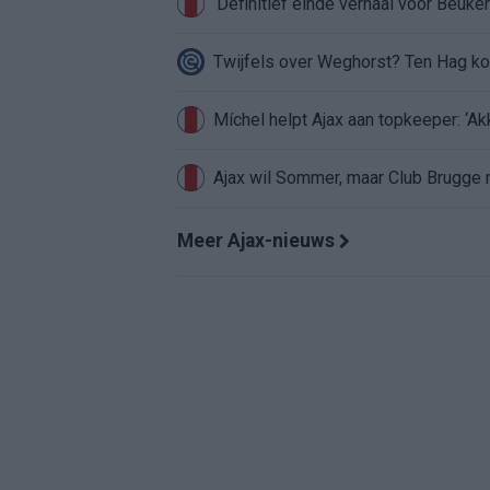
‘Definitief einde verhaal voor Beuker 
Twijfels over Weghorst? Ten Hag ko
Míchel helpt Ajax aan topkeeper: ‘Ak
Ajax wil Sommer, maar Club Brugge 
Meer Ajax-nieuws