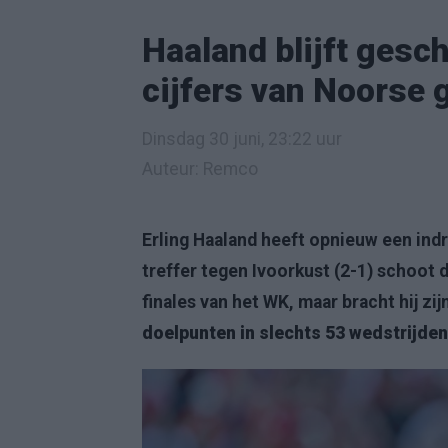
Haaland blijft gesch
cijfers van Noorse
Dinsdag 30 juni, 23:22 uur
Auteur: Remco
Erling Haaland heeft opnieuw een ind
treffer tegen Ivoorkust (2-1) schoot 
finales van het WK, maar bracht hij zi
doelpunten in slechts 53 wedstrijden