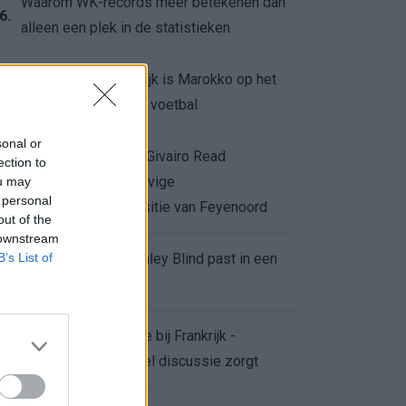
Waarom WK-records meer betekenen dan
6.
alleen een plek in de statistieken
Voor de Schilderswijk is Marokko op het
7.
WK meer dan alleen voetbal
sonal or
Afgewezen bod op Givairo Read
ection to
onderstreept de stevige
ou may
8.
 personal
onderhandelingspositie van Feyenoord
out of the
 downstream
B’s List of
De terugkeer van Daley Blind past in een
9.
groter plan van Ajax
Waarom de arbitrage bij Frankrijk -
0.
Marokko voor zoveel discussie zorgt