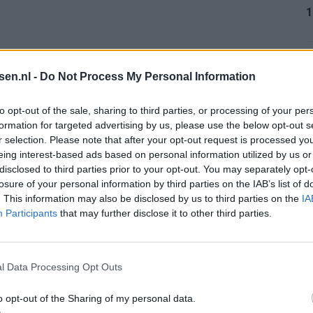
1
kans om zijn indrukwekkende statistieken verder op te
1
tsen.nl -
Do Not Process My Personal Information
melijk een absolute kraker tegen vijfvoudig
to opt-out of the sale, sharing to third parties, or processing of your per
formation for targeted advertising by us, please use the below opt-out s
ianen het verschil te maken, dan zet hij opnieuw een
r selection. Please note that after your opt-out request is processed y
1
eing interest-based ads based on personal information utilized by us or
voor Noorwegen.
disclosed to third parties prior to your opt-out. You may separately opt-
losure of your personal information by third parties on the IAB’s list of
2
. This information may also be disclosed by us to third parties on the
IA
1
Participants
that may further disclose it to other third parties.
l Data Processing Opt Outs
2
o opt-out of the Sharing of my personal data.