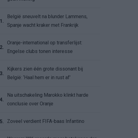
België sneuvelt na blunder Lammens,
1.
Spanje wacht kraker met Frankrijk
Oranje-international op transferlijst:
2.
Engelse clubs tonen interesse
Kijkers zien één grote dissonant bij
3.
België: ‘Haal hem er in rust af’
Na uitschakeling Marokko klinkt harde
4.
conclusie over Oranje
Zoveel verdient FIFA-baas Infantino
5.