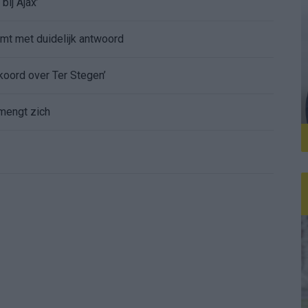
bij Ajax’
mt met duidelijk antwoord
koord over Ter Stegen’
mengt zich