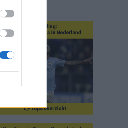
eer nieuws
Van Götze tot Sterling:
statementtransfers in Nederland
👉 Top5 overzicht