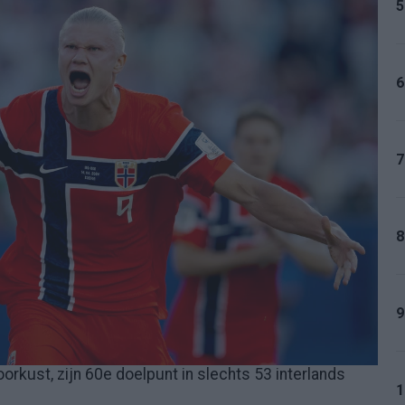
5
6
7
8
9
voorkust, zijn 60e doelpunt in slechts 53 interlands
1