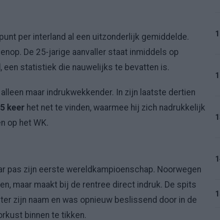
1
unt per interland al een uitzonderlijk gemiddelde.
nop. De 25-jarige aanvaller staat inmiddels op
d
, een statistiek die nauwelijks te bevatten is.
1
alleen maar indrukwekkender. In zijn laatste dertien
5 keer
het net te vinden, waarmee hij zich nadrukkelijk
1
n op het WK.
1
aar pas zijn eerste wereldkampioenschap. Noorwegen
en, maar maakt bij de rentree direct indruk. De spits
1
ter zijn naam en was opnieuw beslissend door in de
rkust binnen te tikken.