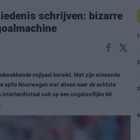
iedenis schrijven: bizarre
 goalmachine
1
2
rukwekkende mijlpaal bereikt. Met zijn winnende
de spits Noorwegen niet alleen naar de achtste
3
jn interlandtotaal ook op een ongelooflijke
60
.
4