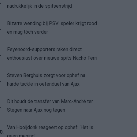
.
nadrukkelijk in de spitsenstrijd
Bizarre wending bij PSV: speler krijgt rood
.
en mag tóch verder
Feyenoord-supporters raken direct
.
enthousiast over nieuwe spits Nacho Ferri
Steven Berghuis zorgt voor ophef na
.
harde tackle in oefenduel van Ajax
Dit houdt de transfer van Marc-André ter
.
Stegen naar Ajax nog tegen
Van Hooijdonk reageert op ophef: ‘Het is
0.
geen mening’