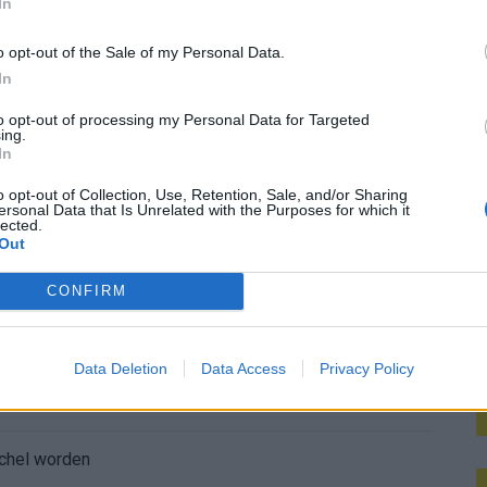
In
M
o opt-out of the Sale of my Personal Data.
K-sensatie Azzedine Ounahi
In
 harde tackle in oefenduel van Ajax
to opt-out of processing my Personal Data for Targeted
ing.
In
é ter Stegen naar Ajax nog tegen
o opt-out of Collection, Use, Retention, Sale, and/or Sharing
ersonal Data that Is Unrelated with the Purposes for which it
lected.
 een groter plan van Ajax
Out
ceerd: ‘Ajax-spelers snappen dat echt wel’
CONFIRM
De eerste Míchel-dagen bij Ajax: Blind coacht, Gloukh krijgt standje en Ceballos wordt gebeld
Data Deletion
Data Access
Privacy Policy
e duidelijkheid bij Ajax
íchel worden