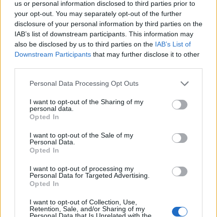
us or personal information disclosed to third parties prior to
your opt-out. You may separately opt-out of the further
De Ivoriaanse spits speelt met nummer 22 voor zijn nationale
disclosure of your personal information by third parties on the
elftal en bij FC Utrecht is dat 91.
Hier lees je waarom Haller
IAB’s list of downstream participants. This information may
koos voor rugnummer 91.
also be disclosed by us to third parties on the
IAB’s List of
Downstream Participants
that may further disclose it to other
Wanneer loopt het contract van Sébastien
third parties.
Haller bij FC Utrecht af?
Personal Data Processing Opt Outs
Haller heeft een verbintenis tot medio 2026 bij FC Utrecht.
I want to opt-out of the Sharing of my
personal data.
Opted In
Bijzonder verhaal Sébastien
Haller
I want to opt-out of the Sale of my
Personal Data.
Opted In
In 2022 werd teelbalkanker geconstateerd bij de Ivoriaanse
I want to opt-out of processing my
aanvaller. Het bleek om een kwaadaardige tumor te gaan wat
Personal Data for Targeted Advertising.
betekende dat hij chemotherapie moest ondergaan en werd
Opted In
geopereerd. Door zijn ziekte kon hij meerdere maanden niet
I want to opt-out of Collection, Use,
voetballen. In januari 2023 verscheen hij voor het eerst weer
Retention, Sale, and/or Sharing of my
Personal Data that Is Unrelated with the