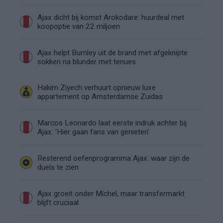
Ajax dicht bij komst Arokodare: huurdeal met
koopoptie van 22 miljoen
Ajax helpt Burnley uit de brand met afgeknipte
sokken na blunder met tenues
Hakim Ziyech verhuurt opnieuw luxe
appartement op Amsterdamse Zuidas
Marcos Leonardo laat eerste indruk achter bij
Ajax: 'Hier gaan fans van genieten'
Resterend oefenprogramma Ajax: waar zijn de
duels te zien
Ajax groeit onder Míchel, maar transfermarkt
blijft cruciaal