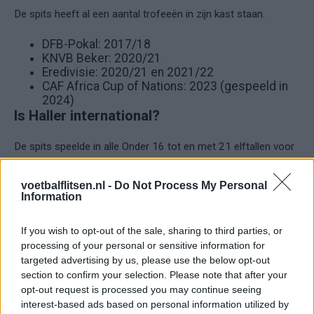
De spits heeft al een aantal trofeeën in zijn kast staan.
DFB-Pokal: 2017/18
KNVB Beker: 2020/21
Eredivisie: 2020/21 en 2021/22
CAF Africa Cup of Nations: 2023 (gespeeld in
2024)
Is Haller international?
De spits speelde in alle Onder 16 tot en met 21 elftallen voor
Frankrijk, maar het kwam nooit tot een interland voor Les
Bleus. Hierdoor besloot hij in 2020 te gaan voetballen voor
voetbalflitsen.nl -
Do Not Process My Personal
Information
het Ivoriaans nationaal elftal.
Wat is de marktwaarde van Sébastien
If you wish to opt-out of the sale, sharing to third parties, or
Haller?
processing of your personal or sensitive information for
targeted advertising by us, please use the below opt-out
section to confirm your selection. Please note that after your
Zijn huidige marktwaarde ligt op drie miljoen euro.
opt-out request is processed you may continue seeing
interest-based ads based on personal information utilized by
Welk rugnummer draagt Sébastien Haller?