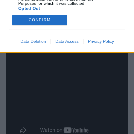
op de trainingsvelden van Borussia Dortmund. En nadat hij
Purposes for which it was collected.
volledig hersteld was en weer mocht voetballen scoorde hij
Opted Out
een jaar later in 2024 het winnende doelpunt in de finale om
CONFIRM
de Afrika Cup. Favoriet Nigeria werd met 1-2 verslagen.
(Tekst gaat verder na de video)
Data Deletion
Data Access
Privacy Policy