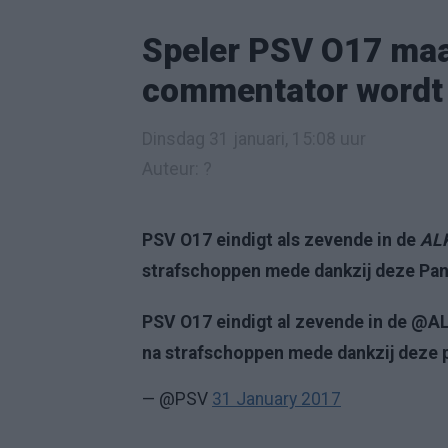
Speler PSV O17 maa
commentator wordt
Dinsdag 31 januari, 15:08 uur
Auteur: ?
PSV O17 eindigt als zevende in de
AL
strafschoppen mede dankzij deze Pan
PSV O17 eindigt al zevende in de @A
na strafschoppen mede dankzij deze 
— @PSV
31 January 2017