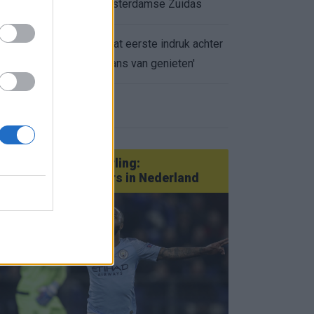
appartement op Amsterdamse Zuidas
Marcos Leonardo laat eerste indruk achter
0.
bij Ajax: 'Hier gaan fans van genieten'
eer nieuws
Van Götze tot Sterling:
statementtransfers in Nederland