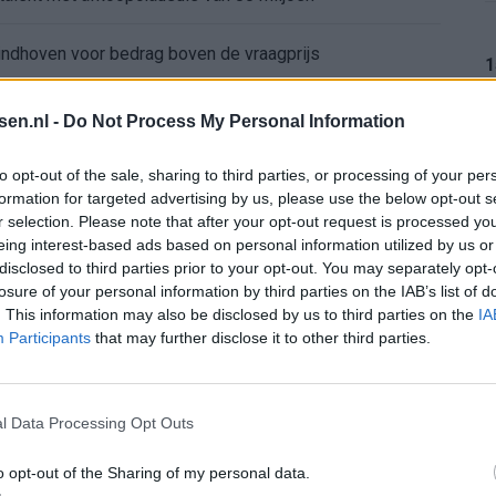
ndhoven voor bedrag boven de vraagprijs
1
gt rood en mag tóch verder
tsen.nl -
Do Not Process My Personal Information
ur
1
to opt-out of the sale, sharing to third parties, or processing of your per
formation for targeted advertising by us, please use the below opt-out s
r selection. Please note that after your opt-out request is processed y
pel: zo ziet de route naar het nieuwe seizoen eruit
eing interest-based ads based on personal information utilized by us or
1
disclosed to third parties prior to your opt-out. You may separately opt-
bleef Ajax met lege handen achter
losure of your personal information by third parties on the IAB’s list of
. This information may also be disclosed by us to third parties on the
IA
Participants
that may further disclose it to other third parties.
nterview na Oranje-vragen abrupt af
1
l Data Processing Opt Outs
o opt-out of the Sharing of my personal data.
1