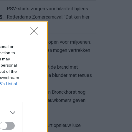
PSV-shirts zorgen voor hilariteit tijdens
Rotterdams Zomercarnaval: 'Dat kan hier
5.
niet'
Feyenoord zet deur open voor miljoenen:
6.
sonal or
Ueda en Hadj Moussa mogen vertrekken
ection to
ou may
 personal
Ajax helpt Burnley uit de brand met
7.
out of the
afgeknipte sokken na blunder met tenues
 downstream
B’s List of
Feyenoord onder Van Bronckhorst nog
altijd ongeslagen: nieuwkomers geven
8.
hoop
Hakim Ziyech verhuurt opnieuw luxe
9.