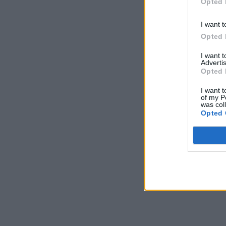
Opted 
I want t
Opted 
I want 
Advertis
Opted 
I want t
of my P
was col
Opted 