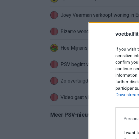
Joey Veerman verkoopt woning in Ei
Bizarre wending bij PSV: speler krij
voetbalfli
Hoe Mijnans past in de PSV-structu
If you wish 
sensitive in
confirm you
PSV begint voorbereiding met gelijks
continue se
information 
Zo overtuigde PSV Sven Mijnans en 
further disc
participants
Downstream 
Video gaat viraal: Peter Bosz kapt i
Meer PSV-nieuws
Persona
I want t