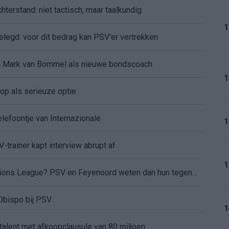
terstand: niet tactisch, maar taalkundig
1
legd: voor dit bedrag kan PSV'er vertrekken
 in Mark van Bommel als nieuwe bondscoach
1
op als serieuze optie
elefoontje van Internazionale
1
-trainer kapt interview abrupt af
1
Wanneer is de loting voor de Champions League? PSV en Feyenoord weten dan hun tegenstanders
Obispo bij PSV
1
 talent met afkoopclausule van 80 miljoen