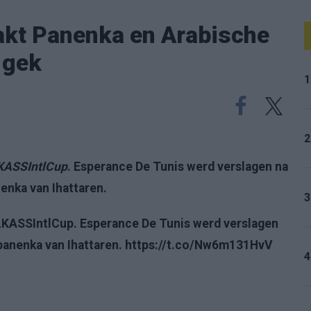
kt Panenka en Arabische
 gek
1
2
KASSIntlCup
. Esperance De Tunis werd verslagen na
enka van Ihattaren.
3
LKASSIntlCup. Esperance De Tunis werd verslagen
panenka van Ihattaren. https://t.co/Nw6m131HvV
4