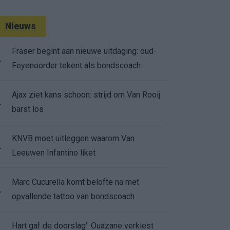
Nieuws
Fraser begint aan nieuwe uitdaging: oud-
.
Feyenoorder tekent als bondscoach
Ajax ziet kans schoon: strijd om Van Rooij
.
barst los
KNVB moet uitleggen waarom Van
.
Leeuwen Infantino liket
Marc Cucurella komt belofte na met
.
opvallende tattoo van bondscoach
Hart gaf de doorslag': Ouazane verkiest