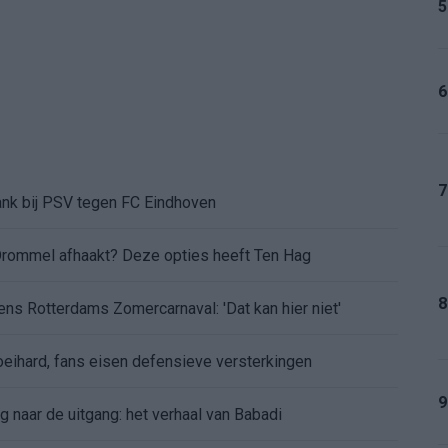
5
6
7
ank bij PSV tegen FC Eindhoven
Drommel afhaakt? Deze opties heeft Ten Hag
8
dens Rotterdams Zomercarnaval: 'Dat kan hier niet'
eihard, fans eisen defensieve versterkingen
9
 naar de uitgang: het verhaal van Babadi