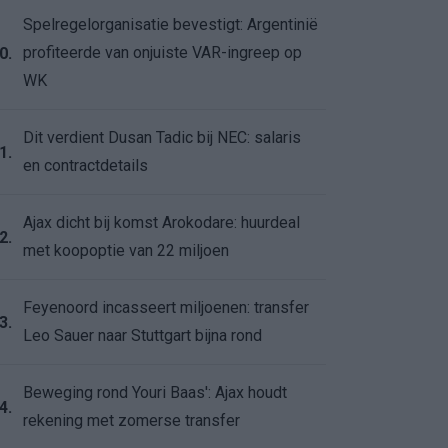
Spelregelorganisatie bevestigt: Argentinië
profiteerde van onjuiste VAR-ingreep op
0.
WK
Dit verdient Dusan Tadic bij NEC: salaris
1.
en contractdetails
Ajax dicht bij komst Arokodare: huurdeal
2.
met koopoptie van 22 miljoen
Feyenoord incasseert miljoenen: transfer
3.
Leo Sauer naar Stuttgart bijna rond
Beweging rond Youri Baas': Ajax houdt
4.
rekening met zomerse transfer