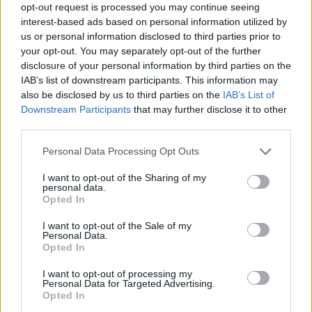
Steur kiest voor Newcastle na gemiste
opt-out request is processed you may continue seeing
duidelijkheid bij Ajax
interest-based ads based on personal information utilized by
us or personal information disclosed to third parties prior to
your opt-out. You may separately opt-out of the further
Blind kan bij Ajax de speler naast Míchel worden
disclosure of your personal information by third parties on the
IAB’s list of downstream participants. This information may
also be disclosed by us to third parties on the
IAB’s List of
“Twente was toen niet haalbaar”: Weghorst blikt
Downstream Participants
that may further disclose it to other
terug op Ajax-keuze
third parties.
De transferprioriteiten van Ajax worden steeds
Personal Data Processing Opt Outs
duidelijker
I want to opt-out of the Sharing of my
personal data.
Ajax begint voorbereiding met nederlaag: zo ziet
Opted In
de route naar PEC eruit
I want to opt-out of the Sale of my
Personal Data.
Opted In
Zo overtuigde PSV Sven Mijnans en bleef Ajax
met lege handen achter
I want to opt-out of processing my
Personal Data for Targeted Advertising.
Opted In
Waarom steeds meer sleutelfiguren Ajax
verlaten