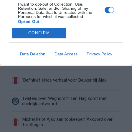
I want to opt-out of Collection, Use,
Retention, Sale, and/or Sharing of my
Personal Data that Is Unrelated with the
Steijn: ‘Bergwijn was niet mijn eerste keus als
Purposes for which it was collected.
Ajax-aanvoerder’
Opted Out
CONFIRM
Van Gaal-vertrek markeert einde van bestuurlijke
Ajax-fase
Data Deletion
Data Access
Privacy Policy
Wie is Federico Viñas, de Uruguayaanse WK-
spits op het lijstje van Ajax?
‘Definitief einde verhaal voor Beuker bij Ajax’
Twijfels over Weghorst? Ten Hag komt met
duidelijk antwoord
Míchel helpt Ajax aan topkeeper: ‘Akkoord over
Ter Stegen’