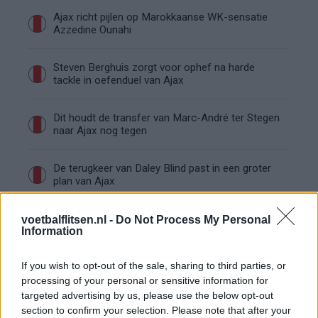
Ajax richt pijlen op Marokkaanse WK-sensatie
Azzedine Ounahi
Steven Berghuis zorgt voor ophef na harde
tackle in oefenduel van Ajax
Dit houdt de transfer van Marc-André ter Stegen
naar Ajax nog tegen
De terugkeer van Daley Blind past in een groter
plan van Ajax
Kritiek op Engels van Míchel genuanceerd: ‘Ajax-
voetbalflitsen.nl -
Do Not Process My Personal
Information
spelers snappen dat echt wel’
If you wish to opt-out of the sale, sharing to third parties, or
De eerste Míchel-dagen bij Ajax: Blind coacht,
processing of your personal or sensitive information for
Gloukh krijgt standje en Ceballos wordt gebeld
targeted advertising by us, please use the below opt-out
section to confirm your selection. Please note that after your