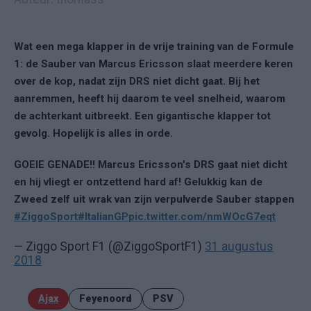
Wat een mega klapper in de vrije training van de Formule
1: de Sauber van Marcus Ericsson slaat meerdere keren
over de kop, nadat zijn DRS niet dicht gaat. Bij het
aanremmen, heeft hij daarom te veel snelheid, waarom
de achterkant uitbreekt. Een gigantische klapper tot
gevolg. Hopelijk is alles in orde.
GOEIE GENADE!! Marcus Ericsson's DRS gaat niet dicht
en hij vliegt er ontzettend hard af! Gelukkig kan de
Zweed zelf uit wrak van zijn verpulverde Sauber stappen
#ZiggoSport
#ItalianGP
pic.twitter.com/nmWOcG7eqt
— Ziggo Sport F1 (@ZiggoSportF1)
31 augustus
2018
Ajax
Feyenoord
PSV