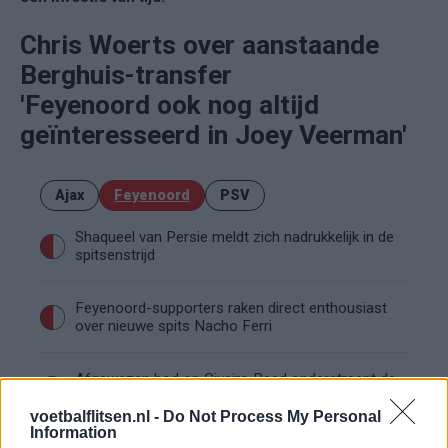
Chris Woerts over aanstaande
Berghuis-transfer
'Feyenoord ook nog altijd
geïnteresseerd in Joey Veerman'
Ajax
Feyenoord
PSV
Shaqueel van Persie meldt zich nadrukkelijk in de
spitsenstrijd
Feyenoord-supporters raken direct enthousiast
over nieuwe spits Nacho Ferri
Afgewezen bod op Givairo Read onderstreept de
stevige onderhandelingspositie van Feyenoord
voetbalflitsen.nl -
Do Not Process My Personal
Information