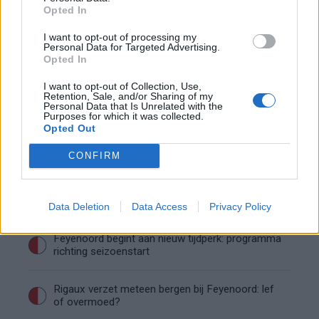
Opted In
Saoedische topclub maakt werk van Hadj
I want to opt-out of processing my
Personal Data for Targeted Advertising.
Moussa: Feyenoord wacht op bod
Opted In
I want to opt-out of Collection, Use,
Mats Deijl neemt definitief afscheid van
Retention, Sale, and/or Sharing of my
Deventer: Feyenoorder zet woning te koop
Personal Data that Is Unrelated with the
Purposes for which it was collected.
Opted Out
Van Beukering haalt hard uit na opmerkingen
over zijn gewicht
CONFIRM
Overzicht: Zo presteren de Feyenoord-spelers
op het WK 2026
Data Deletion
Data Access
Privacy Policy
Feyenoord begint aan nieuw tijdperk: programma
richting seizoenstart
Rigaux verzet meteen bergen bij Feyenoord: lef
of overmoed?