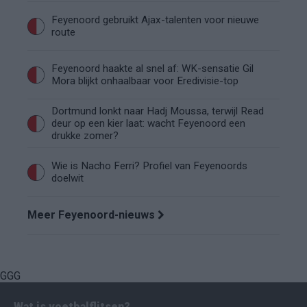
Feyenoord gebruikt Ajax-talenten voor nieuwe
route
Feyenoord haakte al snel af: WK-sensatie Gil
Mora blijkt onhaalbaar voor Eredivisie-top
Dortmund lonkt naar Hadj Moussa, terwijl Read
deur op een kier laat: wacht Feyenoord een
drukke zomer?
Wie is Nacho Ferri? Profiel van Feyenoords
doelwit
Meer Feyenoord-nieuws
GGG
Wat is voetbalflitsen?