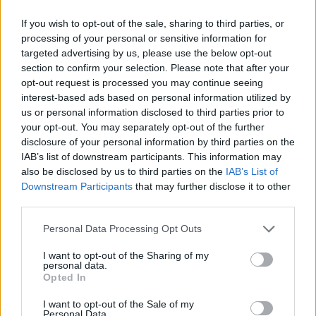
Feyenoord geeft met Zechiël duidelijk
transfersignaal
If you wish to opt-out of the sale, sharing to third parties, or
processing of your personal or sensitive information for
targeted advertising by us, please use the below opt-out
Staf Van Bronckhorst rond: nu nog de selectie
section to confirm your selection. Please note that after your
opt-out request is processed you may continue seeing
interest-based ads based on personal information utilized by
Feyenoord lost met nieuwe controleur direct
us or personal information disclosed to third parties prior to
groot probleem van vorig seizoen op
your opt-out. You may separately opt-out of the further
disclosure of your personal information by third parties on the
Feyenoord begint voorbereiding overtuigend: zo
IAB’s list of downstream participants. This information may
ziet de route naar de seizoensstart eruit
also be disclosed by us to third parties on the
IAB’s List of
Downstream Participants
that may further disclose it to other
third parties.
Givairo Read spreekt zich uit over Feyenoord-
toekomst: 'Het kan nog alle kanten op'
Personal Data Processing Opt Outs
Feyenoord zoekt nieuwe nummer één na
I want to opt-out of the Sharing of my
dreigend vertrek Wellenreuther
personal data.
Opted In
Feyenoord doet voorstel aan beoogde nieuwe
I want to opt-out of the Sale of my
Personal Data.
eerste keeper