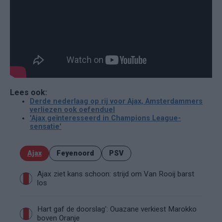
Lees ook:
Derde nederlaag op rij voor Ajax, Amsterdammers
verliezen ook oefenduel
'Ajax geïnteresseerd in Champions League-
sensatie'
Ajax
Feyenoord
PSV
Ajax ziet kans schoon: strijd om Van Rooij barst
los
Hart gaf de doorslag': Ouazane verkiest Marokko
boven Oranje