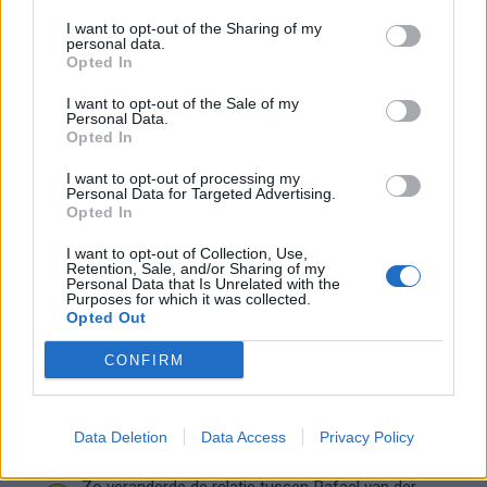
Ajax groeit onder Míchel, maar transfermarkt
I want to opt-out of the Sharing of my
blijft cruciaal
personal data.
Opted In
Ajax-talent Mohamed Abdalla schrijft Europese
I want to opt-out of the Sale of my
Personal Data.
geschiedenis
Opted In
Shane Kluivert krijgt kans van Flick en begint in
I want to opt-out of processing my
Personal Data for Targeted Advertising.
de basis bij FC Barcelona
Opted In
I want to opt-out of Collection, Use,
Servische media vergelijken Ajax-talent Abdellah
Retention, Sale, and/or Sharing of my
Ouazane met Lionel Messi
Personal Data that Is Unrelated with the
Purposes for which it was collected.
Opted Out
Ajax zet grote stap richting volgende ronde na
ruime zege op Vojvodina
CONFIRM
Dusan Tadic kijkt met bijzondere gevoelens naar
Ajax - Vojvodina
Data Deletion
Data Access
Privacy Policy