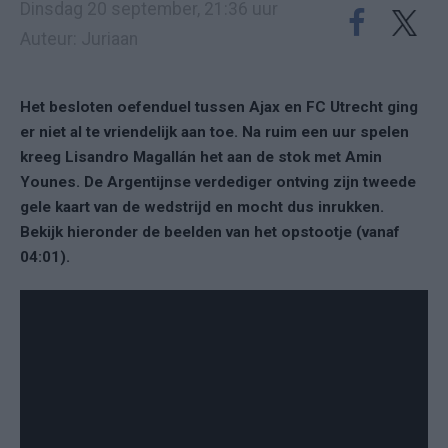
Dinsdag 20 september, 21:36 uur
Auteur: Juriaan
Het besloten oefenduel tussen Ajax en FC Utrecht ging
er niet al te vriendelijk aan toe. Na ruim een uur spelen
kreeg Lisandro Magallán het aan de stok met Amin
Younes. De Argentijnse verdediger ontving zijn tweede
gele kaart van de wedstrijd en mocht dus inrukken.
Bekijk hieronder de beelden van het opstootje (vanaf
04:01).