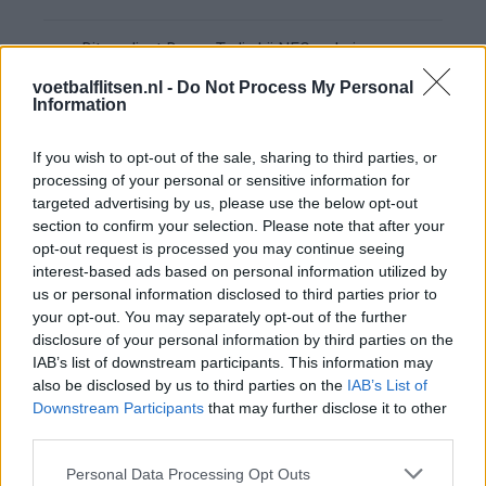
Dit verdient Dusan Tadic bij NEC: salaris en
contractdetails
voetbalflitsen.nl -
Do Not Process My Personal
Information
Ajax dicht bij komst Arokodare: huurdeal met
koopoptie van 22 miljoen
If you wish to opt-out of the sale, sharing to third parties, or
processing of your personal or sensitive information for
Ajax helpt Burnley uit de brand met afgeknipte
targeted advertising by us, please use the below opt-out
sokken na blunder met tenues
section to confirm your selection. Please note that after your
opt-out request is processed you may continue seeing
interest-based ads based on personal information utilized by
Hakim Ziyech verhuurt opnieuw luxe
us or personal information disclosed to third parties prior to
appartement op Amsterdamse Zuidas
your opt-out. You may separately opt-out of the further
disclosure of your personal information by third parties on the
Marcos Leonardo laat eerste indruk achter bij
IAB’s list of downstream participants. This information may
Ajax: 'Hier gaan fans van genieten'
also be disclosed by us to third parties on the
IAB’s List of
Downstream Participants
that may further disclose it to other
third parties.
Resterend oefenprogramma Ajax: waar zijn de
duels te zien
Personal Data Processing Opt Outs