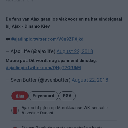
De fans van Ajax gaan los vlak voor en na het eindsignaal
bij Ajax - Dinamo Kiev.
❤️
#ajadin
pic.twitter.com/V8u9ZPXjkd
— Ajax Life (@ajaxlife)
August 22, 2018
Mooie pot. Dit wordt nog spannend dinsdag.
#ajadin
pic.twitter.com/QHgT7GfUkM
— Sven Butter (@svenbutter)
August 22, 2018
Ajax
Feyenoord
PSV
Ajax richt pijlen op Marokkaanse WK-sensatie
Azzedine Ounahi