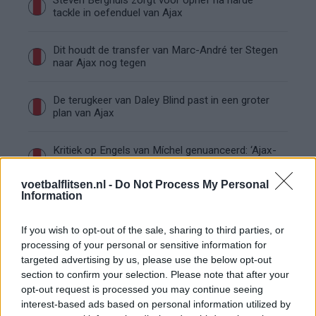
Steven Berghuis zorgt voor ophef na harde
tackle in oefenduel van Ajax
Dit houdt de transfer van Marc-André ter Stegen
naar Ajax nog tegen
De terugkeer van Daley Blind past in een groter
plan van Ajax
Kritiek op Engels van Míchel genuanceerd: ‘Ajax-
spelers snappen dat echt wel’
voetbalflitsen.nl -
Do Not Process My Personal
Information
De eerste Míchel-dagen bij Ajax: Blind coacht,
Gloukh krijgt standje en Ceballos wordt gebeld
If you wish to opt-out of the sale, sharing to third parties, or
processing of your personal or sensitive information for
Steur kiest voor Newcastle na gemiste
targeted advertising by us, please use the below opt-out
duidelijkheid bij Ajax
section to confirm your selection. Please note that after your
opt-out request is processed you may continue seeing
interest-based ads based on personal information utilized by
Blind kan bij Ajax de speler naast Míchel worden