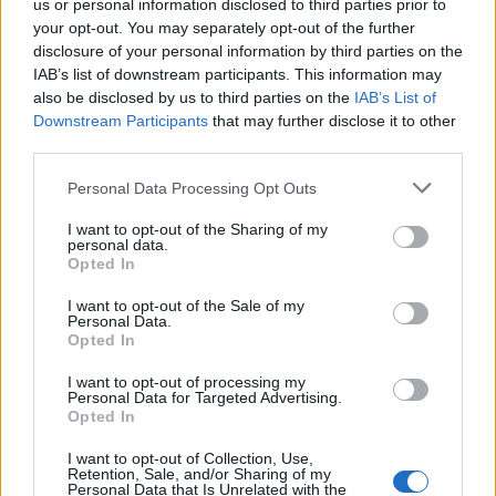
us or personal information disclosed to third parties prior to
your opt-out. You may separately opt-out of the further
disclosure of your personal information by third parties on the
“Twente was toen niet haalbaar”: Weghorst blikt
terug op Ajax-keuze
IAB’s list of downstream participants. This information may
also be disclosed by us to third parties on the
IAB’s List of
Downstream Participants
that may further disclose it to other
De transferprioriteiten van Ajax worden steeds
third parties.
duidelijker
Personal Data Processing Opt Outs
Ajax begint voorbereiding met nederlaag: zo ziet
I want to opt-out of the Sharing of my
de route naar PEC eruit
personal data.
Opted In
Zo overtuigde PSV Sven Mijnans en bleef Ajax
I want to opt-out of the Sale of my
met lege handen achter
Personal Data.
Opted In
Waarom steeds meer sleutelfiguren Ajax
I want to opt-out of processing my
verlaten
Personal Data for Targeted Advertising.
Opted In
Steijn: ‘Bergwijn was niet mijn eerste keus als
I want to opt-out of Collection, Use,
Ajax-aanvoerder’
Retention, Sale, and/or Sharing of my
Personal Data that Is Unrelated with the