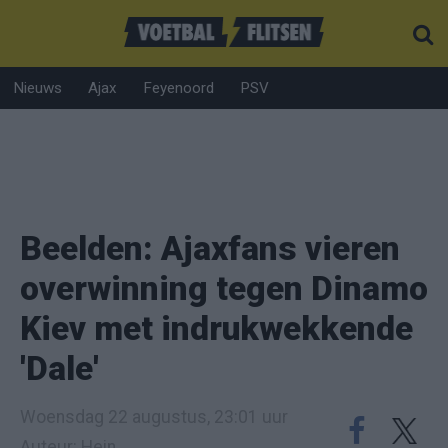
Nieuws
Ajax
Feyenoord
PSV
Beelden: Ajaxfans vieren
overwinning tegen Dinamo
Kiev met indrukwekkende
'Dale'
Woensdag 22 augustus, 23:01 uur
Auteur: Hein