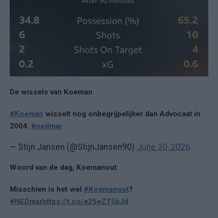
De wissels van Koeman
#Koeman
wisselt nog onbegrijpelijker dan Advocaat in
2004.
#nedmar
— Stijn Jansen (@StijnJansen90)
June 30, 2026
Woord van de dag, Koemanout
Misschien is het wel
#Koemanout
?
#NEDmar
https://t.co/e25eZT5bJd