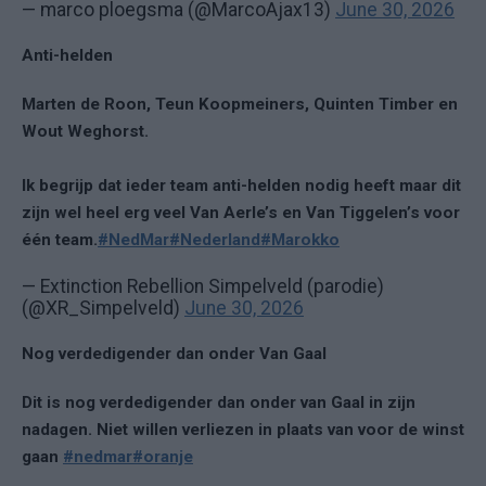
— marco ploegsma (@MarcoAjax13)
June 30, 2026
Anti-helden
Marten de Roon, Teun Koopmeiners, Quinten Timber en
Wout Weghorst.
Ik begrijp dat ieder team anti-helden nodig heeft maar dit
zijn wel heel erg veel Van Aerle’s en Van Tiggelen’s voor
één team.
#NedMar
#Nederland
#Marokko
— Extinction Rebellion Simpelveld (parodie)
(@XR_Simpelveld)
June 30, 2026
Nog verdedigender dan onder Van Gaal
Dit is nog verdedigender dan onder van Gaal in zijn
nadagen. Niet willen verliezen in plaats van voor de winst
gaan
#nedmar
#oranje