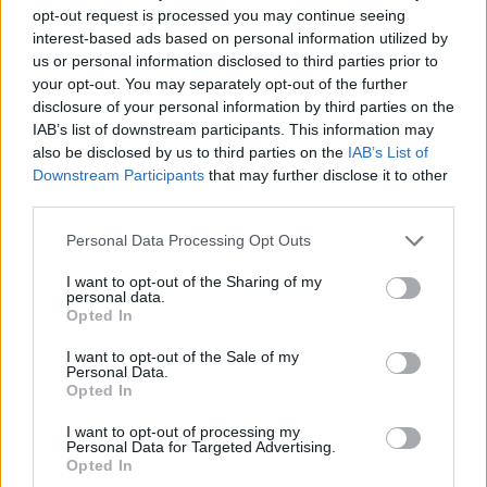
— Danny Pol (@DNNPL)
June 30, 2026
opt-out request is processed you may continue seeing
interest-based ads based on personal information utilized by
Slaaptekort
us or personal information disclosed to third parties prior to
your opt-out. You may separately opt-out of the further
Verdomme het uurtje slaap voor de wedstrijd door de
disclosure of your personal information by third parties on the
neus geboord door die Duitsers en Paraguayanen, en
IAB’s list of downstream participants. This information may
also be disclosed by us to third parties on the
IAB’s List of
nou de laatste kans op slaap na de wedstrijd ook
Downstream Participants
that may further disclose it to other
verkeken...
#nedmar
third parties.
— Allesvinder (@Alles_Vinder)
June 30, 2026
Personal Data Processing Opt Outs
Frenkie de Jong speelde een onopvallende rol...
I want to opt-out of the Sharing of my
personal data.
Opted In
Frenkie de Jong vandaag, wat een natte krant!
#FrenkieDeJong
#Nederland
#nedmar
#oranje
pic.twitter.c
I want to opt-out of the Sale of my
Personal Data.
Opted In
— Wilstradamus (@Wilbird010)
June 30, 2026
I want to opt-out of processing my
Koeman, Van Persie 2.0
Personal Data for Targeted Advertising.
Opted In