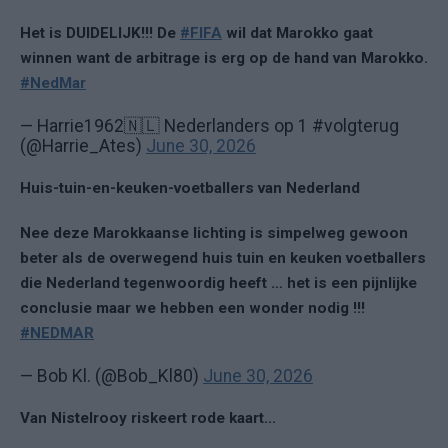
Het is DUIDELIJK!!! De
#FIFA
wil dat Marokko gaat
winnen want de arbitrage is erg op de hand van Marokko.
#NedMar
— Harrie1962🇳🇱 Nederlanders op 1 #volgterug
(@Harrie_Ates)
June 30, 2026
Huis-tuin-en-keuken-voetballers van Nederland
Nee deze Marokkaanse lichting is simpelweg gewoon
beter als de overwegend huis tuin en keuken voetballers
die Nederland tegenwoordig heeft … het is een pijnlijke
conclusie maar we hebben een wonder nodig !!!
#NEDMAR
— Bob Kl. (@Bob_Kl80)
June 30, 2026
Van Nistelrooy riskeert rode kaart...