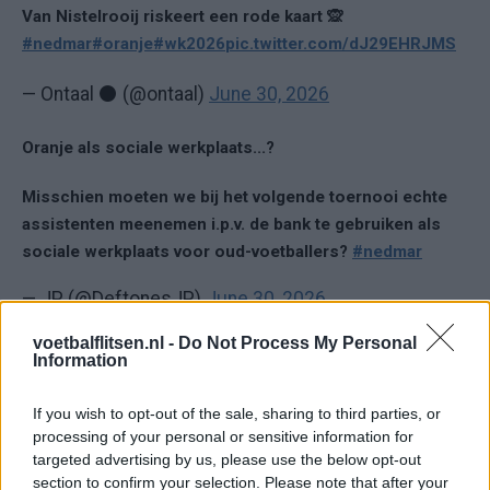
Van Nistelrooij riskeert een rode kaart 🙊
#nedmar
#oranje
#wk2026
pic.twitter.com/dJ29EHRJMS
— Ontaal ⚫️ (@ontaal)
June 30, 2026
Oranje als sociale werkplaats...?
Misschien moeten we bij het volgende toernooi echte
assistenten meenemen i.p.v. de bank te gebruiken als
sociale werkplaats voor oud-voetballers?
#nedmar
— JP (@DeftonesJP)
June 30, 2026
voetbalflitsen.nl -
Do Not Process My Personal
Koeman en Cruyff-school
Information
Laat niemand mij ooit nog wijsmaken dat Koeman uit de
If you wish to opt-out of the sale, sharing to third parties, or
Cruyff school komt. De man draait zich om in z’n graf.
processing of your personal or sensitive information for
#Nedmar
targeted advertising by us, please use the below opt-out
section to confirm your selection. Please note that after your