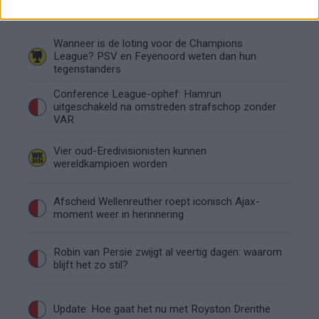
Feyenoord na storing met autocue
Wanneer is de loting voor de Champions
League? PSV en Feyenoord weten dan hun
tegenstanders
Conference League-ophef: Hamrun
uitgeschakeld na omstreden strafschop zonder
VAR
Vier oud-Eredivisionisten kunnen
wereldkampioen worden
Afscheid Wellenreuther roept iconisch Ajax-
moment weer in herinnering
Robin van Persie zwijgt al veertig dagen: waarom
blijft het zo stil?
Update: Hoe gaat het nu met Royston Drenthe