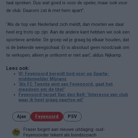
taal spreken. Dus wat goed is voor de speler, maar ook voor
de club. Daarom zat ik met hem apart".
"Als de top van Nederland zich meldt, dan moeten we daar
heel erg trots op zijn. Aan de andere kant hebben we ook een
sportieve ambitie. De groep wil je graag bij elkaar houden, dat
is de bekende weegschaal. Er is absoluut geen noodzaak om
te verkopen, alleen je ontkomt er niet aan", aldus Nijkamp.
Lees ook:
VI: Feyenoord bereidt bod voor op Sparta-
middenvelder Mijnans
"Als FC Twente wint van Feyenoord, gaat het
meedoen om de titel"
Feyenoord-target Van den Belt: "Interesse van club
waar ik heel graag naartoe wil"
Ajax
Feyenoord
PSV
Fraser begint aan nieuwe uitdaging: oud-
Feyenoorder tekent als bondscoach