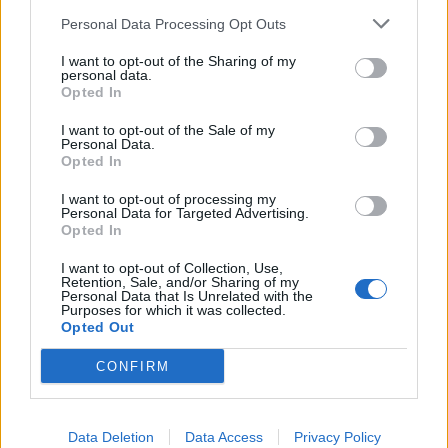
Brengt Sporting Portugal Feyenoord in de
Personal Data Processing Opt Outs
problemen rond Hadj Moussa?
I want to opt-out of the Sharing of my
personal data.
Van droomtransfer tot contractontbinding: het
Opted In
Feyenoord-verhaal van Calvin Stengs
I want to opt-out of the Sale of my
Personal Data.
Opted In
'Hij is weer gewoon mijn vader': Shaqueel
openhartig over Robin van Persie
I want to opt-out of processing my
Personal Data for Targeted Advertising.
Opted In
Lille geeft niet op na afwijzing: komt er nieuw
bod op Gjivai Zechiël?
I want to opt-out of Collection, Use,
Retention, Sale, and/or Sharing of my
Personal Data that Is Unrelated with the
Been blikt terug op historische afstraffing: "Die
Purposes for which it was collected.
schaamte voel ik nog altijd"
Opted Out
CONFIRM
Calvin Stengs opnieuw vader: bijzonder nieuws in
onzekere transferzomer
Data Deletion
Data Access
Privacy Policy
Zoë Livay raakt draad kwijt tijdens open dag