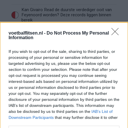
Kan Givairo Read de duurste verdediger ooit van
Feyenoord worden? Deze records liggen binnen
bereik
Van Bronckhorst voert druk op: Feyenoord wil op
voetbalflitsen.nl -
Do Not Process My Personal
Information
deze twee posities nog versterken
If you wish to opt-out of the sale, sharing to third parties, or
Feyenoord incasseert miljoenen: transfer Leo
processing of your personal or sensitive information for
Sauer naar Stuttgart bijna rond
targeted advertising by us, please use the below opt-out
section to confirm your selection. Please note that after your
Feyenoord zet deur open voor miljoenen: Ueda
opt-out request is processed you may continue seeing
en Hadj Moussa mogen vertrekken
interest-based ads based on personal information utilized by
us or personal information disclosed to third parties prior to
Feyenoord sluit voorbereiding bijna af: dit staat
your opt-out. You may separately opt-out of the further
er nog op het programma
disclosure of your personal information by third parties on the
IAB’s list of downstream participants. This information may
also be disclosed by us to third parties on the
IAB’s List of
Shaqueel van Persie ontkracht geruchten over
Downstream Participants
that may further disclose it to other
keuze voor Marokko
third parties.