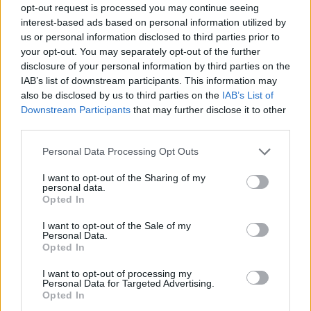
opt-out request is processed you may continue seeing
interest-based ads based on personal information utilized by
Ajax groeit onder Míchel, maar transfermarkt
blijft cruciaal
us or personal information disclosed to third parties prior to
your opt-out. You may separately opt-out of the further
disclosure of your personal information by third parties on the
Ajax-talent Mohamed Abdalla schrijft Europese
IAB’s list of downstream participants. This information may
geschiedenis
also be disclosed by us to third parties on the
IAB’s List of
Downstream Participants
that may further disclose it to other
Shane Kluivert krijgt kans van Flick en begint in
third parties.
de basis bij FC Barcelona
Personal Data Processing Opt Outs
Servische media vergelijken Ajax-talent Abdellah
I want to opt-out of the Sharing of my
Ouazane met Lionel Messi
personal data.
Opted In
Ajax zet grote stap richting volgende ronde na
I want to opt-out of the Sale of my
ruime zege op Vojvodina
Personal Data.
Opted In
Dusan Tadic kijkt met bijzondere gevoelens naar
I want to opt-out of processing my
Ajax - Vojvodina
Personal Data for Targeted Advertising.
Opted In