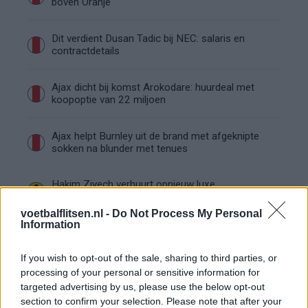
boven Oranje
Dit verdient Dusan Tadic bij NEC: salaris en
contractdetails
Ajax dicht bij komst Arokodare: huurdeal met
koopoptie van 22 miljoen
Ajax helpt Burnley uit de brand met afgeknipte
sokken na blunder met tenues
Hakim Ziyech verhuurt opnieuw luxe
appartement op Amsterdamse Zuidas
voetbalflitsen.nl -
Do Not Process My Personal
Information
Marcos Leonardo laat eerste indruk achter bij
Ajax: 'Hier gaan fans van genieten'
If you wish to opt-out of the sale, sharing to third parties, or
processing of your personal or sensitive information for
Resterend oefenprogramma Ajax: waar zijn de
targeted advertising by us, please use the below opt-out
duels te zien
section to confirm your selection. Please note that after your