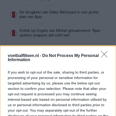
De terugkeer van Daley Blind past in een groter
plan van Ajax
Kritiek op Engels van Míchel genuanceerd: ‘Ajax-
spelers snappen dat echt wel’
De eerste Míchel-dagen bij Ajax: Blind coacht,
Gloukh krijgt standje en Ceballos wordt gebeld
voetbalflitsen.nl -
Do Not Process My Personal
Information
Steur kiest voor Newcastle na gemiste
duidelijkheid bij Ajax
If you wish to opt-out of the sale, sharing to third parties, or
processing of your personal or sensitive information for
targeted advertising by us, please use the below opt-out
Blind kan bij Ajax de speler naast Míchel worden
section to confirm your selection. Please note that after your
opt-out request is processed you may continue seeing
interest-based ads based on personal information utilized by
“Twente was toen niet haalbaar”: Weghorst blikt
us or personal information disclosed to third parties prior to
terug op Ajax-keuze
your opt-out. You may separately opt-out of the further
disclosure of your personal information by third parties on the