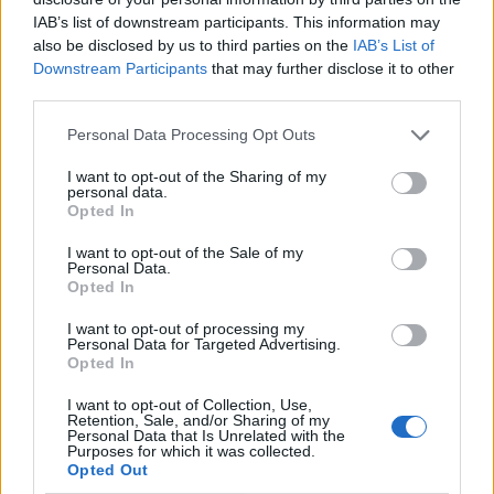
IAB’s list of downstream participants. This information may
De transferprioriteiten van Ajax worden steeds
also be disclosed by us to third parties on the
IAB’s List of
duidelijker
Downstream Participants
that may further disclose it to other
third parties.
Ajax begint voorbereiding met nederlaag: zo ziet
de route naar PEC eruit
Personal Data Processing Opt Outs
I want to opt-out of the Sharing of my
Zo overtuigde PSV Sven Mijnans en bleef Ajax
personal data.
met lege handen achter
Opted In
I want to opt-out of the Sale of my
Waarom steeds meer sleutelfiguren Ajax
Personal Data.
verlaten
Opted In
I want to opt-out of processing my
Steijn: ‘Bergwijn was niet mijn eerste keus als
Personal Data for Targeted Advertising.
Ajax-aanvoerder’
Opted In
I want to opt-out of Collection, Use,
Van Gaal-vertrek markeert einde van bestuurlijke
Retention, Sale, and/or Sharing of my
Personal Data that Is Unrelated with the
Ajax-fase
Purposes for which it was collected.
Opted Out