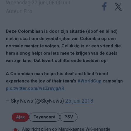
Woensdag 27 juni, 08:00 uur
Auteur: Elro
Deze Colombiaan is door zijn situatie (doof en blind)
niet in staat om de wedstrijden van Colombia op een
normale manier te volgen. Gelukkig is er een vriend die
hem alsnog helpt om iets mee te krijgen van de duels
van zijn land. Dat levert schitterende beelden op!
A Colombian man helps his deaf and blind friend
experience the joy of their team's
#WorldCup
campaign
pic.twitter.com/wsZruvjgAR
— Sky News (@SkyNews)
25 juni 2018
Ajax
Feyenoord
PSV
Ajax richt pijlen op Marokkaanse WK-sensatie