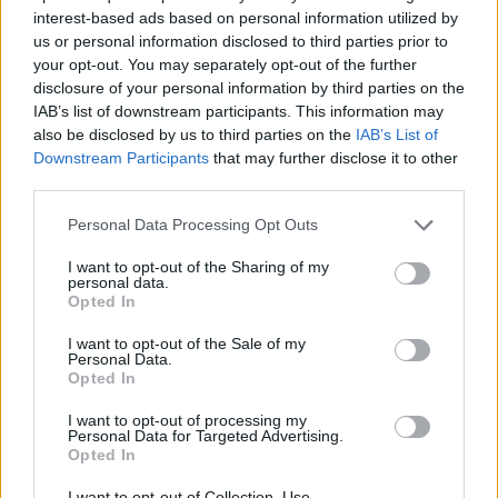
interest-based ads based on personal information utilized by
us or personal information disclosed to third parties prior to
Blind kan bij Ajax de speler naast Míchel worden
your opt-out. You may separately opt-out of the further
disclosure of your personal information by third parties on the
IAB’s list of downstream participants. This information may
“Twente was toen niet haalbaar”: Weghorst blikt
also be disclosed by us to third parties on the
IAB’s List of
terug op Ajax-keuze
Downstream Participants
that may further disclose it to other
third parties.
De transferprioriteiten van Ajax worden steeds
duidelijker
Personal Data Processing Opt Outs
I want to opt-out of the Sharing of my
personal data.
Ajax begint voorbereiding met nederlaag: zo ziet
Opted In
de route naar PEC eruit
I want to opt-out of the Sale of my
Personal Data.
Zo overtuigde PSV Sven Mijnans en bleef Ajax
Opted In
met lege handen achter
I want to opt-out of processing my
Personal Data for Targeted Advertising.
Waarom steeds meer sleutelfiguren Ajax
Opted In
verlaten
I want to opt-out of Collection, Use,