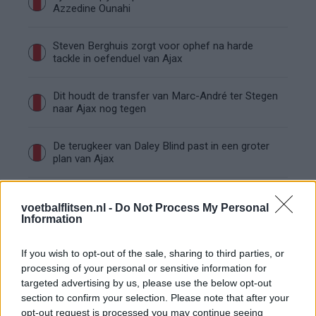
Azzedine Ounahi
Steven Berghuis zorgt voor ophef na harde
tackle in oefenduel van Ajax
Dit houdt de transfer van Marc-André ter Stegen
naar Ajax nog tegen
De terugkeer van Daley Blind past in een groter
plan van Ajax
Kritiek op Engels van Míchel genuanceerd: ‘Ajax-
voetbalflitsen.nl -
Do Not Process My Personal
spelers snappen dat echt wel’
Information
De eerste Míchel-dagen bij Ajax: Blind coacht,
If you wish to opt-out of the sale, sharing to third parties, or
Gloukh krijgt standje en Ceballos wordt gebeld
processing of your personal or sensitive information for
targeted advertising by us, please use the below opt-out
Steur kiest voor Newcastle na gemiste
section to confirm your selection. Please note that after your
duidelijkheid bij Ajax
opt-out request is processed you may continue seeing