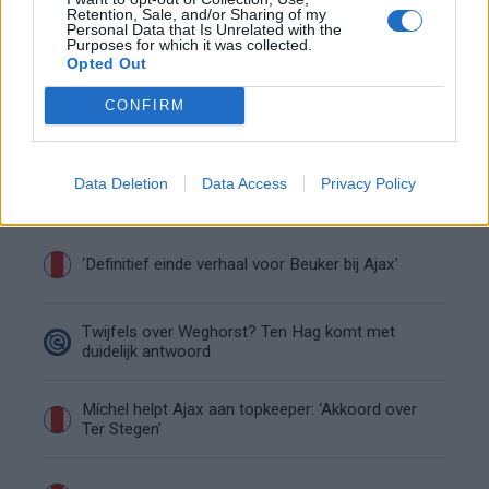
Retention, Sale, and/or Sharing of my
Steijn: ‘Bergwijn was niet mijn eerste keus als
Personal Data that Is Unrelated with the
Ajax-aanvoerder’
Purposes for which it was collected.
Opted Out
Van Gaal-vertrek markeert einde van bestuurlijke
CONFIRM
Ajax-fase
Wie is Federico Viñas, de Uruguayaanse WK-
Data Deletion
Data Access
Privacy Policy
spits op het lijstje van Ajax?
‘Definitief einde verhaal voor Beuker bij Ajax’
Twijfels over Weghorst? Ten Hag komt met
duidelijk antwoord
Míchel helpt Ajax aan topkeeper: ‘Akkoord over
Ter Stegen’