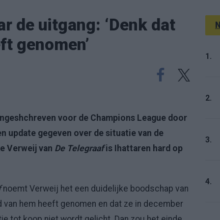
ar de uitgang: ‘Denk dat
N
eft genomen’
1.
2.
 ingeshchreven voor de Champions League door
een update gegeven over de situatie van de
3.
ke Verweij van
De Telegraaf
is Ihattaren hard op
4.
f
noemt Verweij het een duidelijke boodschap van
id van hem heeft genomen en dat ze in december
e tot koop niet wordt gelicht. Dan zou het einde