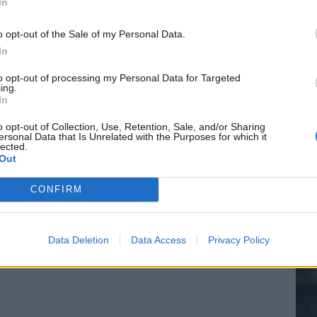
In
e League? Dit zijn de belangrijke data
o opt-out of the Sale of my Personal Data.
In
20.
isie-terugkeer: NEC onderzoekt komst van Ajax-icoon
to opt-out of processing my Personal Data for Targeted
ing.
In
Mee
o opt-out of Collection, Use, Retention, Sale, and/or Sharing
ersonal Data that Is Unrelated with the Purposes for which it
lected.
Out
V
s
CONFIRM
Data Deletion
Data Access
Privacy Policy