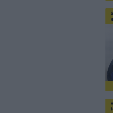
G
g
H
t