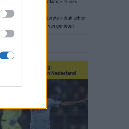
appartement op Amsterdamse Zuidas
Marcos Leonardo laat eerste indruk achter
bij Ajax: 'Hier gaan fans van genieten'
r nieuws
an Götze tot Sterling:
tatementtransfers in Nederland