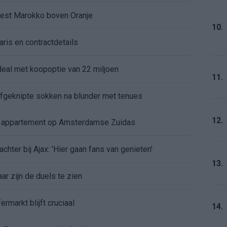
kiest Marokko boven Oranje
10.
aris en contractdetails
rdeal met koopoptie van 22 miljoen
11.
 afgeknipte sokken na blunder met tenues
12.
e appartement op Amsterdamse Zuidas
chter bij Ajax: 'Hier gaan fans van genieten'
13.
r zijn de duels te zien
ermarkt blijft cruciaal
14.