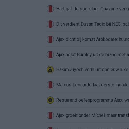
Hart gaf de doorslag': Ouazane ver
Dit verdient Dusan Tadic bij NEC: sal
Ajax dicht bij komst Arokodare: huu
Ajax helpt Burnley uit de brand met
Hakim Ziyech verhuurt opnieuw lux
Marcos Leonardo laat eerste indruk a
Resterend oefenprogramma Ajax: waa
Ajax groeit onder Míchel, maar transf