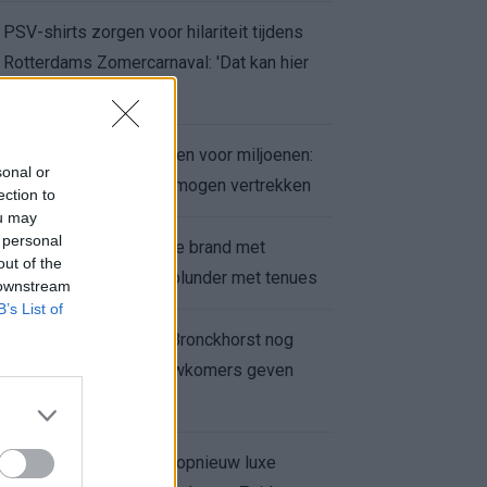
PSV-shirts zorgen voor hilariteit tijdens
Rotterdams Zomercarnaval: 'Dat kan hier
niet'
Feyenoord zet deur open voor miljoenen:
sonal or
Ueda en Hadj Moussa mogen vertrekken
ection to
ou may
 personal
Ajax helpt Burnley uit de brand met
out of the
afgeknipte sokken na blunder met tenues
 downstream
B’s List of
Feyenoord onder Van Bronckhorst nog
altijd ongeslagen: nieuwkomers geven
hoop
Hakim Ziyech verhuurt opnieuw luxe