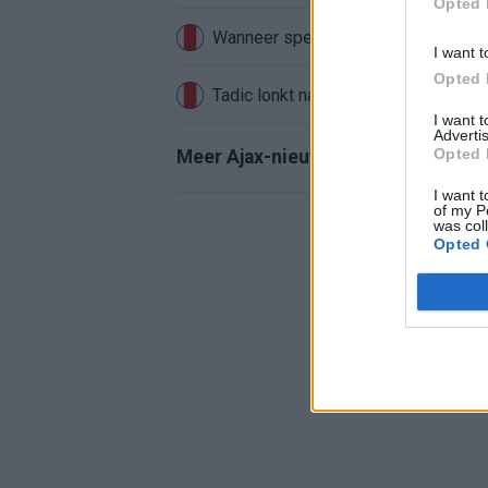
Opted 
Wanneer speelt Ajax in de Conferenc
I want t
Opted 
Tadic lonkt naar verrassende Erediv
I want 
Advertis
Opted 
Meer Ajax-nieuws
I want t
of my P
was col
Opted 