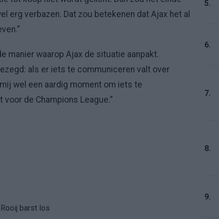
5.
wel erg verbazen. Dat zou betekenen dat Ajax het al
even.”
6.
de manier waarop Ajax de situatie aanpakt.
ezegd: als er iets te communiceren valt over
et mij wel een aardig moment om iets te
7.
ft voor de Champions League.”
8.
9.
Rooij barst los