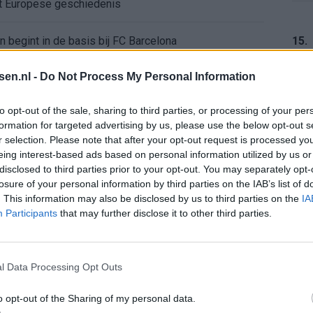
ft Europese geschiedenis
en begint in de basis bij FC Barcelona
15.
tsen.nl -
Do Not Process My Personal Information
alent Abdellah Ouazane met Lionel Messi
16.
to opt-out of the sale, sharing to third parties, or processing of your per
de ronde na ruime zege op Vojvodina
formation for targeted advertising by us, please use the below opt-out s
r selection. Please note that after your opt-out request is processed y
voelens naar Ajax - Vojvodina
eing interest-based ads based on personal information utilized by us or
17.
disclosed to third parties prior to your opt-out. You may separately opt-
losure of your personal information by third parties on the IAB’s list of
ael van der Vaart en Sylvie Meis door de jaren heen
. This information may also be disclosed by us to third parties on the
IA
Participants
that may further disclose it to other third parties.
el voor Ajax en FC Twente in Europa
18.
 bondscoach: "Kampioen met Jong Ajax"
l Data Processing Opt Outs
o opt-out of the Sharing of my personal data.
n schrijft geschiedenis met rode kaart in WK-finale
19.