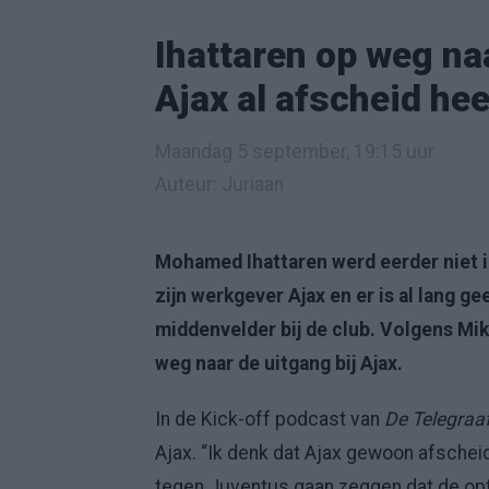
Ihattaren op weg na
Ajax al afscheid he
Maandag 5 september, 19:15 uur
Auteur: Juriaan
Mohamed Ihattaren werd eerder niet
zijn werkgever Ajax en er is al lang g
middenvelder bij de club. Volgens Mi
weg naar de uitgang bij Ajax.
In de Kick-off podcast van
De Telegraa
Ajax. “Ik denk dat Ajax gewoon afsche
tegen Juventus gaan zeggen dat de opti