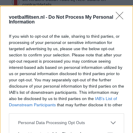
contractdetails
voetbalflitsen.nl -
Do Not Process My Personal
Ajax dicht bij komst Arokodare: huurdeal met
Information
koopoptie van 22 miljoen
If you wish to opt-out of the sale, sharing to third parties, or
Ajax helpt Burnley uit de brand met afgeknipte
processing of your personal or sensitive information for
sokken na blunder met tenues
targeted advertising by us, please use the below opt-out
section to confirm your selection. Please note that after your
opt-out request is processed you may continue seeing
Hakim Ziyech verhuurt opnieuw luxe
interest-based ads based on personal information utilized by
appartement op Amsterdamse Zuidas
us or personal information disclosed to third parties prior to
your opt-out. You may separately opt-out of the further
Marcos Leonardo laat eerste indruk achter bij
disclosure of your personal information by third parties on the
Ajax: 'Hier gaan fans van genieten'
IAB’s list of downstream participants. This information may
also be disclosed by us to third parties on the
IAB’s List of
Resterend oefenprogramma Ajax: waar zijn de
Downstream Participants
that may further disclose it to other
duels te zien
third parties.
Personal Data Processing Opt Outs
Ajax groeit onder Míchel, maar transfermarkt
blijft cruciaal