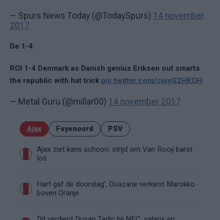
— Spurs News Today (@TodaySpurs)
14 november
2017
De 1-4:
ROI 1-4 Denmark as Danish genius Eriksen out smarts
the republic with hat trick
pic.twitter.com/cjuyG2HKQH
— Metal Guru (@millar00)
14 november 2017
Ajax
Feyenoord
PSV
Ajax ziet kans schoon: strijd om Van Rooij barst
los
Hart gaf de doorslag': Ouazane verkiest Marokko
boven Oranje
Dit verdient Dusan Tadic bij NEC: salaris en