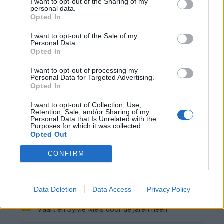
I want to opt-out of the Sharing of my
personal data.
Opted In
Ajax-talent Mohamed Abdalla schrijft Europese
geschiedenis
I want to opt-out of the Sale of my
Personal Data.
Opted In
Shane Kluivert krijgt kans van Flick en begint in
de basis bij FC Barcelona
I want to opt-out of processing my
Personal Data for Targeted Advertising.
Opted In
Servische media vergelijken Ajax-talent Abdellah
Ouazane met Lionel Messi
I want to opt-out of Collection, Use,
Retention, Sale, and/or Sharing of my
Personal Data that Is Unrelated with the
Purposes for which it was collected.
Ajax zet grote stap richting volgende ronde na
Opted Out
ruime zege op Vojvodina
CONFIRM
Dusan Tadic kijkt met bijzondere gevoelens naar
Ajax - Vojvodina
Data Deletion
Data Access
Privacy Policy
Zo veranderde de relatie tussen Rafael van der
Vaart en Sylvie Meis door de jaren heen