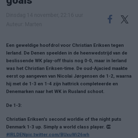
goals
Dinsdag 14 november, 22:16 uur
Auteur: Marten
Een geweldige hoofdrol voor Christian Eriksen tegen
Ierland. De Denen speelden in de heenwedstrijd van de
beslissende WK play-off thuis nog 0-0, maar in Ierland
was het Christian Eriksen-time. De oud-Ajacied maakte
eerst op aangeven van Nicolai
Jørgensen de 1-2, waarna
hij met de 1-3 en 1-4 zijn hattrick completeerde en
Denemarken naar het WK in Rusland schoot.
De 1-3:
Christian Eriksen's second worldie of the night puts
Denmark 1-3 up. Simply a world class player. 👏
#IRLDEN
pic.twitter.com/BUxuWi26wh