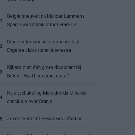
België sneuvelt na blunder Lammens,
1.
Spanje wacht kraker met Frankrijk
Oranje-international op transferlijst:
2.
Engelse clubs tonen interesse
Kijkers zien één grote dissonant bij
3.
België: ‘Haal hem er in rust af’
Na uitschakeling Marokko klinkt harde
4.
conclusie over Oranje
Zoveel verdient FIFA-baas Infantino
5.