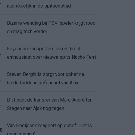
.
nadrukkelijk in de spitsenstrijd
Bizarre wending bij PSV: speler krijgt rood
.
en mag tóch verder
Feyenoord-supporters raken direct
.
enthousiast over nieuwe spits Nacho Ferri
Steven Berghuis zorgt voor ophef na
.
harde tackle in oefenduel van Ajax
Dit houdt de transfer van Marc-André ter
.
Stegen naar Ajax nog tegen
Van Hooijdonk reageert op ophef: ‘Het is
0.
geen mening’