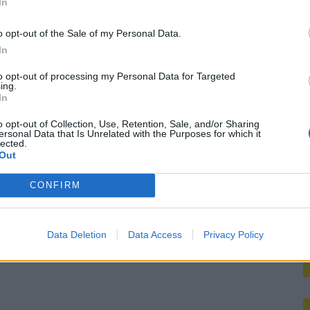
In
M
nse WK-spits op het lijstje van Ajax?
o opt-out of the Sale of my Personal Data.
bij Ajax’
In
to opt-out of processing my Personal Data for Targeted
mt met duidelijk antwoord
ing.
In
koord over Ter Stegen’
o opt-out of Collection, Use, Retention, Sale, and/or Sharing
ersonal Data that Is Unrelated with the Purposes for which it
lected.
Out
mengt zich
CONFIRM
Data Deletion
Data Access
Privacy Policy