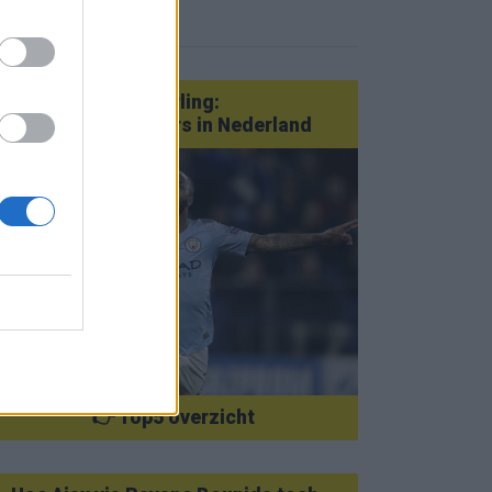
eer nieuws
Van Götze tot Sterling:
statementtransfers in Nederland
👉 Top5 overzicht