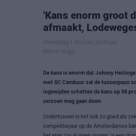
'Kans enorm groot d
afmaakt, Lodeweges 
Woensdag 1 februari, 20:34 uur
Auteur: Hugo
De kans is enorm dat Johnny Heitinga 
met SC Cambuur zal de tussenpaus sow
ingewijden schatten de kans op 98 pro
seizoen mag gaan doen.
Ondertussen is het ook zo goed als zek
competitiejaar op de Amsterdamse bank
het eten zou kunnen gooien, is een dro