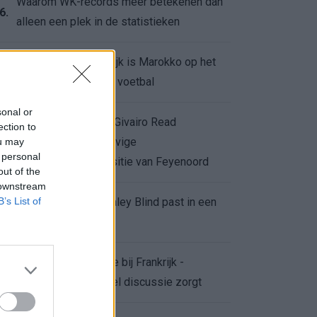
Waarom WK-records meer betekenen dan
6.
alleen een plek in de statistieken
Voor de Schilderswijk is Marokko op het
7.
WK meer dan alleen voetbal
sonal or
Afgewezen bod op Givairo Read
ection to
onderstreept de stevige
ou may
8.
 personal
onderhandelingspositie van Feyenoord
out of the
 downstream
B’s List of
De terugkeer van Daley Blind past in een
9.
groter plan van Ajax
Waarom de arbitrage bij Frankrijk -
0.
Marokko voor zoveel discussie zorgt