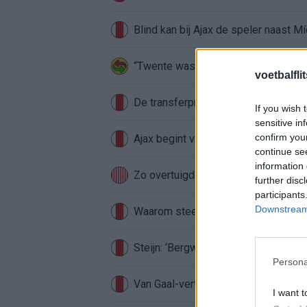
Blind kan bij Ajax de speler naast M
“Twente was toen niet haalbaar”: We
voetbalfli
De transferprioriteiten van Ajax wor
If you wish 
sensitive in
confirm you
Ajax begint voorbereiding met nederl
continue se
information 
Zo overtuigde PSV Sven Mijnans en 
further disc
participants
Downstream 
Waarom steeds meer sleutelfiguren 
Steijn: ‘Bergwijn was niet mijn eerst
Persona
Van Gaal-vertrek markeert einde van
I want t