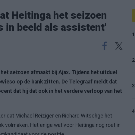
at Heitinga het seizoen
in beeld als assistent'
1
2
het seizoen afmaakt bij Ajax. Tijdens het uitduel
ieso op de bank zitten. De Telegraaf meldt dat
3
cent dat hij dat ook in het verdere verloop van het
4
er dat Michael Reiziger en Richard Witschge het
 volmaken. Het enige wat voor Heitinga nog roet in
omkandidaat voor de positie.