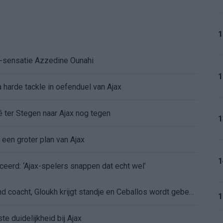
1
K-sensatie Azzedine Ounahi
1
 harde tackle in oefenduel van Ajax
é ter Stegen naar Ajax nog tegen
1
 een groter plan van Ajax
1
ceerd: ‘Ajax-spelers snappen dat echt wel’
De eerste Míchel-dagen bij Ajax: Blind coacht, Gloukh krijgt standje en Ceballos wordt gebeld
1
e duidelijkheid bij Ajax