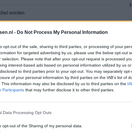
1
íchel worden
ghorst blikt terug op Ajax-keuze
1
tsen.nl -
Do Not Process My Personal Information
den steeds duidelijker
to opt-out of the sale, sharing to third parties, or processing of your per
formation for targeted advertising by us, please use the below opt-out s
r selection. Please note that after your opt-out request is processed y
1
aag: zo ziet de route naar PEC eruit
eing interest-based ads based on personal information utilized by us or
disclosed to third parties prior to your opt-out. You may separately opt-
bleef Ajax met lege handen achter
losure of your personal information by third parties on the IAB’s list of
. This information may also be disclosed by us to third parties on the
IA
1
Participants
that may further disclose it to other third parties.
Ajax verlaten
e keus als Ajax-aanvoerder’
l Data Processing Opt Outs
2
 bestuurlijke Ajax-fase
o opt-out of the Sharing of my personal data.