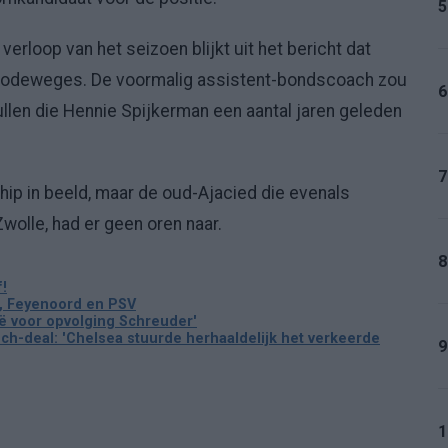
5
verloop van het seizoen blijkt uit het bericht dat
Lodeweges. De voormalig assistent-bondscoach zou
6
len die Hennie Spijkerman een aantal jaren geleden
7
hip in beeld, maar de oud-Ajacied die evenals
wolle, had er geen oren naar.
8
!
x, Feyenoord en PSV
nië voor opvolging Schreuder'
ch-deal: 'Chelsea stuurde herhaaldelijk het verkeerde
9
1