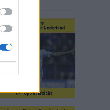
r nieuws
an Götze tot Sterling:
tatementtransfers in Nederland
👉 Top5 overzicht