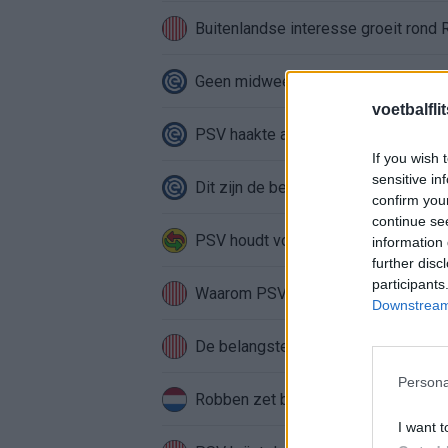
Buitenlandse interesse groeit rond
Geen midweekse speelrondes meer in
voetbalfli
PSV haakte af voor Mats Rots: miljo
If you wish 
sensitive in
Dit zijn de belangrijkste speeldata
confirm you
continue se
PSV houdt voet bij stuk in Saibari-de
information 
further disc
participants
Waarom PSV niet langer verkoopt w
Downstream 
De belangstelling voor Saibari zegt 
Persona
Robben zet bij FC Groningen stap ri
I want t