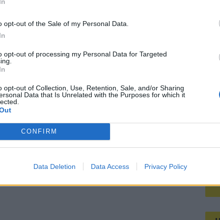
aar voordeel blijft beperkt
In
Mee
o opt-out of the Sale of my Personal Data.
In
V
to opt-out of processing my Personal Data for Targeted
s
ing.
In
o opt-out of Collection, Use, Retention, Sale, and/or Sharing
ersonal Data that Is Unrelated with the Purposes for which it
lected.
Out
CONFIRM
Data Deletion
Data Access
Privacy Policy