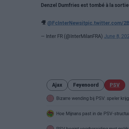
Denzel Dumfries est tombé à la sortie
🎥
@FcInterNewsit
pic.twitter.com/
— Inter FR (@InterMilanFRA)
June 8, 20
Ajax
Feyenoord
PSV
Bizarre wending bij PSV: speler krij
Hoe Mijnans past in de PSV-structu
PSV begint voorbereiding met gelijks