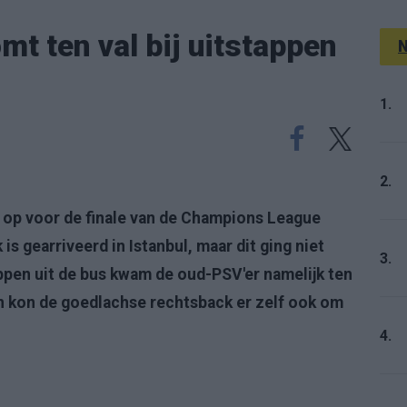
t ten val bij uitstappen
N
1.
2.
 op voor de finale van de Champions League
s gearriveerd in Istanbul, maar dit ging niet
3.
appen uit de bus kwam de oud-PSV'er namelijk ten
 en kon de goedlachse rechtsback er zelf ook om
4.