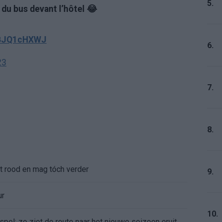
5.
 du bus devant l’hôtel 😂
2BJQ1cHXWJ
6.
23
7.
8.
gt rood en mag tóch verder
9.
ur
10.
pel: zo ziet de route naar het nieuwe seizoen eruit