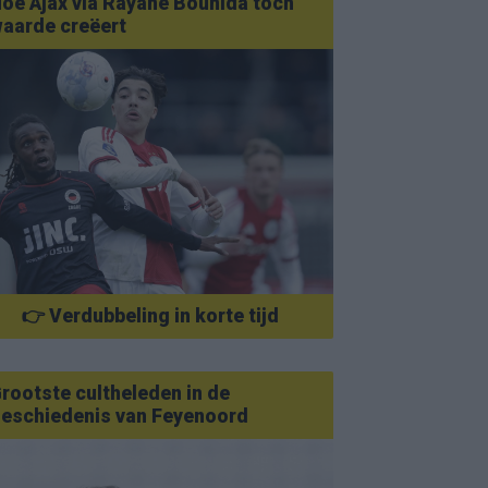
oe Ajax via Rayane Bounida toch
aarde creëert
👉 Verdubbeling in korte tijd
rootste cultheleden in de
eschiedenis van Feyenoord