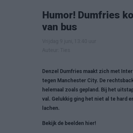
Humor! Dumfries kom
van bus
Vrijdag 9 juni, 13:40 uur
Auteur: Ties
Denzel Dumfries maakt zich met Inter
tegen Manchester City. De rechtsback i
helemaal zoals gepland. Bij het uitst
val. Gelukkig ging het niet al te hard
lachen.
Bekijk de beelden hier!