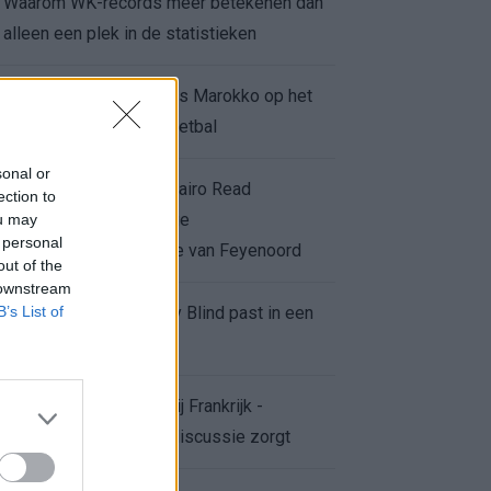
Waarom WK-records meer betekenen dan
alleen een plek in de statistieken
Voor de Schilderswijk is Marokko op het
WK meer dan alleen voetbal
sonal or
Afgewezen bod op Givairo Read
ection to
onderstreept de stevige
ou may
 personal
onderhandelingspositie van Feyenoord
out of the
 downstream
B’s List of
De terugkeer van Daley Blind past in een
groter plan van Ajax
Waarom de arbitrage bij Frankrijk -
Marokko voor zoveel discussie zorgt