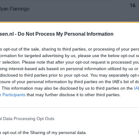
16.
 Ryan Flamingo
 26/27: dit is het plan van de Eredivisie
17.
tsen.nl -
Do Not Process My Personal Information
enentransfer legt probleem voor Eredivisie-top bloot
to opt-out of the sale, sharing to third parties, or processing of your per
formation for targeted advertising by us, please use the below opt-out s
 van het Eredivisie-seizoen 2026/27
r selection. Please note that after your opt-out request is processed y
18.
eing interest-based ads based on personal information utilized by us or
al en dwingt Bayern tot alternatief plan
disclosed to third parties prior to your opt-out. You may separately opt-
losure of your personal information by third parties on the IAB’s list of
. This information may also be disclosed by us to third parties on the
IA
anneer de markt daarom vraagt
19.
Participants
that may further disclose it to other third parties.
iets over de positie van PSV in Europa
l Data Processing Opt Outs
20.
chting serieuzer trainerswerk
o opt-out of the Sharing of my personal data.