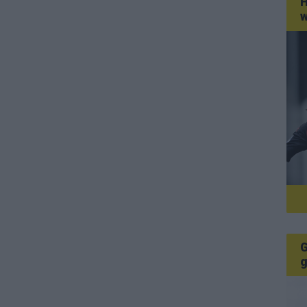
H
w
G
g