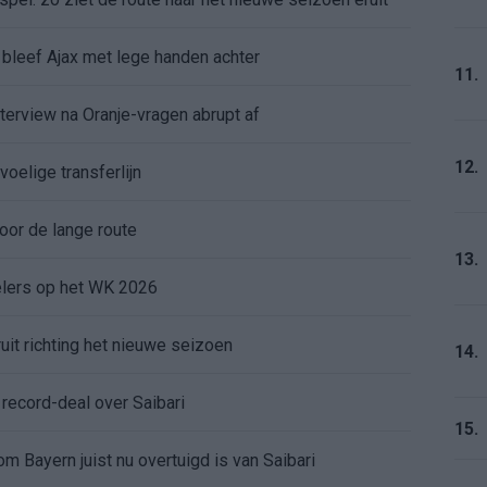
bleef Ajax met lege handen achter
11.
nterview na Oranje-vragen abrupt af
12.
voelige transferlijn
or de lange route
13.
elers op het WK 2026
uit richting het nieuwe seizoen
14.
ecord-deal over Saibari
15.
 Bayern juist nu overtuigd is van Saibari