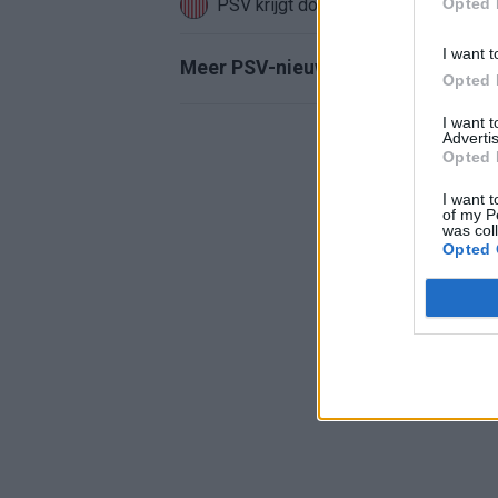
PSV krijgt door Como pot 2-status, m
Opted 
I want t
Meer PSV-nieuws
Opted 
I want 
Advertis
Opted 
I want t
of my P
was col
Opted 