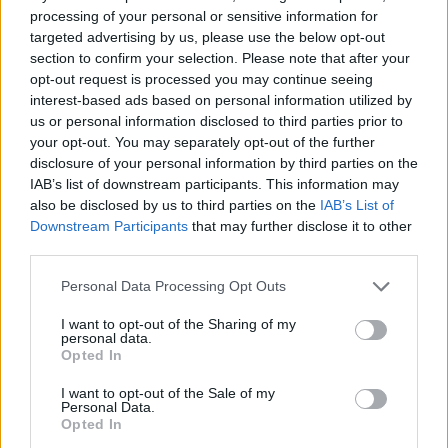
processing of your personal or sensitive information for
Marcos Leonardo laat eerste indruk achter bij
targeted advertising by us, please use the below opt-out
Ajax: 'Hier gaan fans van genieten'
section to confirm your selection. Please note that after your
opt-out request is processed you may continue seeing
Resterend oefenprogramma Ajax: waar zijn de
interest-based ads based on personal information utilized by
duels te zien
us or personal information disclosed to third parties prior to
your opt-out. You may separately opt-out of the further
disclosure of your personal information by third parties on the
Ajax groeit onder Míchel, maar transfermarkt
IAB’s list of downstream participants. This information may
blijft cruciaal
also be disclosed by us to third parties on the
IAB’s List of
Downstream Participants
that may further disclose it to other
Ajax-talent Mohamed Abdalla schrijft Europese
third parties.
geschiedenis
Personal Data Processing Opt Outs
Shane Kluivert krijgt kans van Flick en begint in
I want to opt-out of the Sharing of my
de basis bij FC Barcelona
personal data.
Opted In
Servische media vergelijken Ajax-talent Abdellah
I want to opt-out of the Sale of my
Ouazane met Lionel Messi
Personal Data.
Opted In