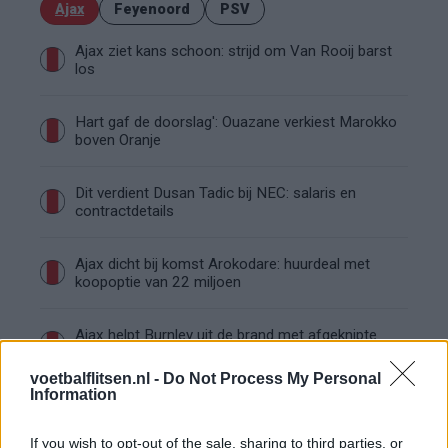
Ajax
Feyenoord
PSV
Ajax ziet kans schoon: strijd om Van Rooij barst
los
Hart gaf de doorslag': Ouazane verkiest Marokko
boven Oranje
Dit verdient Dusan Tadic bij NEC: salaris en
contractdetails
Ajax dicht bij komst Arokodare: huurdeal met
koopoptie van 22 miljoen
Ajax helpt Burnley uit de brand met afgeknipte
sokken na blunder met tenues
voetbalflitsen.nl -
Do Not Process My Personal
Information
Hakim Ziyech verhuurt opnieuw luxe
appartement op Amsterdamse Zuidas
If you wish to opt-out of the sale, sharing to third parties, or